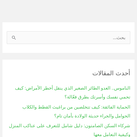
ا
ل
ب
ح
أحدث المقالات
ث
ع
الناموس.. العدو الطائر الصغير الذي ينقل أخطر الأمراض: كيف
ن
تحمي نفسك وأسرتك بطرق فعّالة؟
:
الحماية الفائقة: كيف تتخلصين من براغيث القطط والكلاب
الحوامل والجراء حديثة الولادة بأمان تام؟
شركاء السكن الصامتون: دليل شامل للتعرف على عناكب المنزل
وكيفية التعامل معها