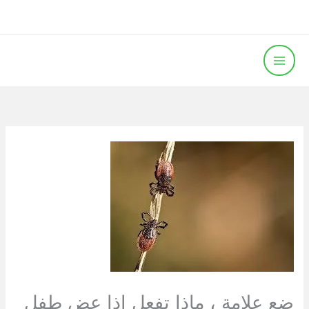
خطي
لى
لمحتوى
ضع علامة ، ماذا تفعل إذا عض طفل