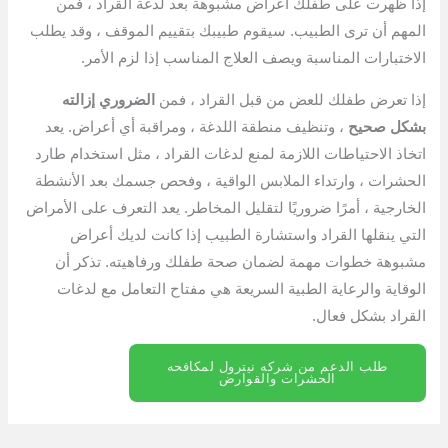
إذا ظهرت على طفلك أعراض مشبوهة بعد لدغة القراد ، فمن
المهم أن ترى الطبيب. سيقوم طبيبك بتقييم الموقف ، وقد يطلب
الاختبارات المناسبة ويصف العلاج المناسب إذا لزم الأمر.
إذا تعرض طفلك للعض من قبل القراد ، فمن
الضروري إزالته
بشكل صحيح
، وتنظيف منطقة اللدغة ، ومراقبة أي أعراض. يعد
اتخاذ الاحتياطات اللازمة لمنع لدغات القراد ، مثل استخدام طارد
الحشرات ، وارتداء الملابس الواقية ، وفحص جسمك بعد الأنشطة
الخارجية ، أمرًا ضروريًا لتقليل المخاطر. يعد التعرف على الأمراض
التي ينقلها القراد واستشارة الطبيب إذا كانت لديك أعراض
مشبوهة خطوات مهمة لضمان صحة طفلك ورفاهيته. تذكر أن
الوقاية والرعاية الطبية السريعة هي مفتاح التعامل مع لدغات
القراد بشكل فعال.
طلب الدعم من شركه نيترول لمكافحه
الحشرات والقوارض