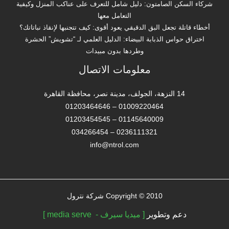
شركاء السكن الصامتون: دليل شامل للتعرف على عناكب المنزل وكيفية
التعامل معها
أخطاء قاتلة تجعل البق الدقيقي يعود أقوى: كيف تتجنبها لإنقاذ نباتاتك؟
اختراق حواس الذبابة البيضاء: الدليل العلمي لـ “تشويش” الحشرة
وطردها بدون مبيدات
معلومات الاتصال
14 النزهة، الجولف، مدينة نصر، محافظة القاهرة‬
01009220464 – 01203464646
01145640009 – 01203454545
0236111321 – 034266454
info@ntrol.com
Copyright © 2010 شركة نترول
دعم وتطوير
[ ميديا سيرف - media serve ]