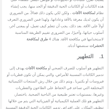
هذه الكائنات أو الكائنات الحية الدقيقة أو الحد منها، يجب إنشاء
نظام
لمكافحة الآفات
، ولكن لكي يكون ذلك فعالاً، من الضروري
أن يكون لديك معرفة بالآفة وعاداتها، ولهذا فمن الضروري التعرف
أولاً على الآفة. بعد ذلك، يجب أن تتعلم كيف تعمل، أو بمعنى آخر،
أسلوب حياتها، وأخيرًا، من الضروري تقييم الطريقة المناسبة
لاستخدامها في مكافحة الآفة. هناك 4
طرق لمكافحة
الحشرات
سنصفها أدناه.
1.
التطهير
التطهير هو أسلوب للصرف الصحي أو
مكافحة الآفات
يهدف إلى
تدمير الكائنات المسببة للأمراض، والتي يمكن أن تكون فطريات أو
فيروسات أو بكتيريا
.
ويتم ذلك من خلال رش المنتجات الكيميائية
المختلفة التي تساعد في الحفاظ على الطاعون والفطريات
وغيرها، بمستويات تعتبر طبيعية من الناحية الصحية. باختصار،
التطهير هو تلك العملية الكيميائية أو الفيزيائية التي يتم من خلالها
تنظيف المكان، على افتراض تدمير الكائنات الحية الدقيقة المسببة