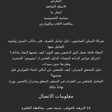
المعرض
الاسئلة الشائعة
اتصل بنا
سياسة الخصوصية
مكافحة الافات والقوارض
شركاء السكن الصامتون: دليل شامل للتعرف على عناكب المنزل وكيفية
التعامل معها
أخطاء قاتلة تجعل البق الدقيقي يعود أقوى: كيف تتجنبها لإنقاذ نباتاتك؟
اختراق حواس الذبابة البيضاء: الدليل العلمي لـ “تشويش” الحشرة
وطردها بدون مبيدات
دليل المحقق المنزلي: كيف تكشفين عن أماكن اختباء القوارض قبل
تفشيها؟
الشامل للتخلص من الفئران في السقف المعلق وجدران (الجبس بورد)
نهائياً دليلك
معلومات الاتصال
14 النزهة، الجولف، مدينة نصر، محافظة القاهرة‬