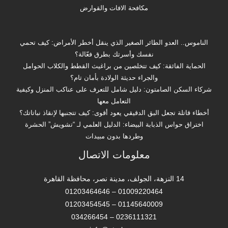
مكافحة الافات والقوارض
الناموس.. العدو الطائر الصغير الذي ينقل أخطر الأمراض: كيف تحمي
نفسك وأسرتك بطرق فعّالة؟
الحماية الفائقة: كيف تتخلصين من براغيث القطط والكلاب الحوامل
والجراء حديثة الولادة بأمان تام؟
شركاء السكن الصامتون: دليل شامل للتعرف على عناكب المنزل وكيفية
التعامل معها
أخطاء قاتلة تجعل البق الدقيقي يعود أقوى: كيف تتجنبها لإنقاذ نباتاتك؟
اختراق حواس الذبابة البيضاء: الدليل العلمي لـ “تشويش” الحشرة
وطردها بدون مبيدات
معلومات الاتصال
14 النزهة، الجولف، مدينة نصر، محافظة القاهرة‬
01009220464 – 01203464646
01145640009 – 01203454545
0236111321 – 034266454