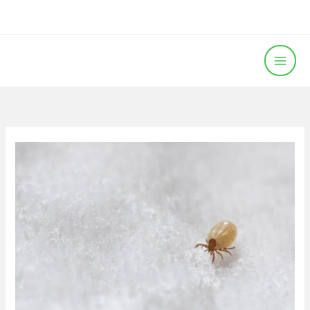
خطي
لى
لمحتوى