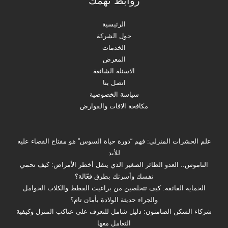
روابط تهمك
الرئيسية
حول الشركة
الخدمات
المعرض
الاسئلة الشائعة
اتصل بنا
سياسة الخصوصية
مكافحة الافات والقوارض
علم الحشرات المنزلي: فهم “دورة حياة السوس” هو مفتاح القضاء عليه
للأبد
الناموس.. العدو الطائر الصغير الذي ينقل أخطر الأمراض: كيف تحمي
نفسك وأسرتك بطرق فعّالة؟
الحماية الفائقة: كيف تتخلصين من براغيث القطط والكلاب الحوامل
والجراء حديثة الولادة بأمان تام؟
شركاء السكن الصامتون: دليل شامل للتعرف على عناكب المنزل وكيفية
التعامل معها