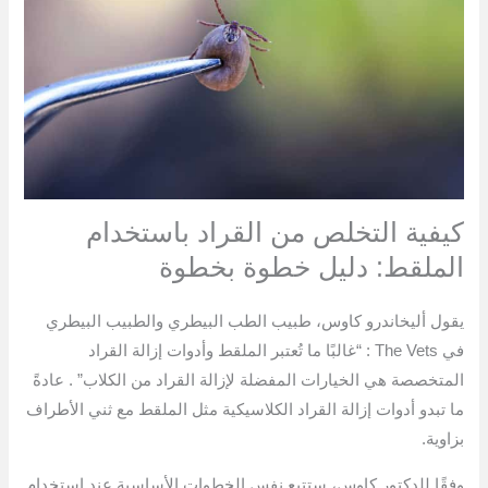
كيفية التخلص من القراد باستخدام
الملقط: دليل خطوة بخطوة
يقول أليخاندرو كاوس، طبيب الطب البيطري والطبيب البيطري
في The Vets : “غالبًا ما تُعتبر الملقط وأدوات إزالة القراد
المتخصصة هي الخيارات المفضلة لإزالة القراد من الكلاب” . عادةً
ما تبدو أدوات إزالة القراد الكلاسيكية مثل الملقط مع ثني الأطراف
بزاوية.
وفقًا للدكتور كاوس، ستتبع نفس الخطوات الأساسية عند استخدام