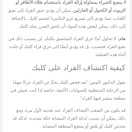
لا
ينصح الخبراء بمحاولة إزالة القراد باستخدام طلاء الأظافر أو
الزيوت أو الكحول أو الفازلين.
يمكن أن يؤدي خنق القراد إلى تقيؤ
اللعاب، مما يؤدي إلى تسريع غزو البكتيريا لجسم كلبك. بالإضافة
إلى ذلك، يمكن لبعض هذه المواد أن تلحق الضرر بجلد كلبك.
هام:
لا تحاول أبدًا حرق القراد الملتصق بكلبك. لن يتسبب ذلك في
تقيؤ القراد فحسب، بل قد يؤدي أيضًا إلى حرق فراء كلبك أو جلده
أثناء هذه العملية.
كيفية اكتشاف القراد على كلبك
يقول الدكتور كاوس: “يعد فحص كلبك بحثًا عن القراد جزءًا مهمًا
من الرعاية المنتظمة للحيوانات الأليفة، خاصة إذا كنت تعيش في
منطقة ينتشر فيها القراد”.
قد يكون من الصعب اكتشاف القراد عند تغذيته لأول مرة. ومع
ذلك، يمكن أن تسبب لدغة القراد المصابة حكة شديدة، لذلك قد
يخدش كلبك أو يلعق أو يمضغ المنطقة المصابة .