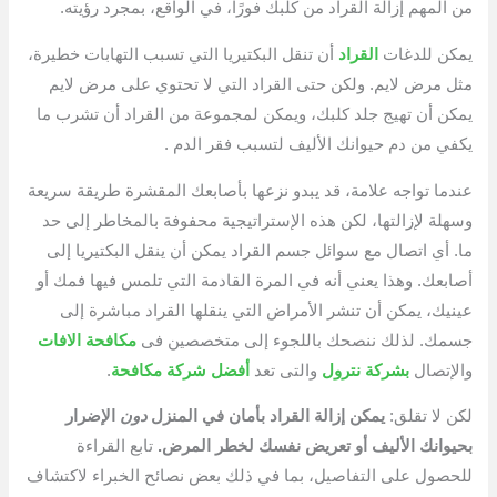
من المهم إزالة القراد من كلبك فورًا، في الواقع، بمجرد رؤيته.
يمكن للدغات
القراد
أن تنقل البكتيريا التي تسبب التهابات خطيرة،
مثل مرض لايم. ولكن حتى القراد التي لا تحتوي على مرض لايم
يمكن أن تهيج جلد كلبك، ويمكن لمجموعة من القراد أن تشرب ما
يكفي من دم حيوانك الأليف لتسبب فقر الدم .
عندما تواجه علامة، قد يبدو نزعها بأصابعك المقشرة طريقة سريعة
وسهلة لإزالتها، لكن هذه الإستراتيجية محفوفة بالمخاطر إلى حد
ما. أي اتصال مع سوائل جسم القراد يمكن أن ينقل البكتيريا إلى
أصابعك. وهذا يعني أنه في المرة القادمة التي تلمس فيها فمك أو
عينيك، يمكن أن تنشر الأمراض التي ينقلها القراد مباشرة إلى
جسمك. لذلك ننصحك باللجوء إلى متخصصين فى
مكافحة الافات
والإتصال
بشركة نترول
والتى تعد
أفضل شركة مكافحة
.
لكن لا تقلق:
يمكن إزالة القراد بأمان في المنزل
دون
الإضرار
بحيوانك الأليف أو تعريض نفسك لخطر المرض.
تابع القراءة
للحصول على التفاصيل، بما في ذلك بعض نصائح الخبراء لاكتشاف