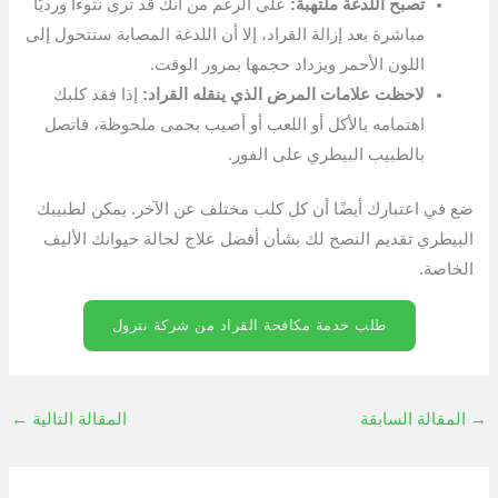
تصبح اللدغة ملتهبة:
على الرغم من أنك قد ترى نتوءًا ورديًا
مباشرة بعد إزالة القراد، إلا أن اللدغة المصابة ستتحول إلى
اللون الأحمر ويزداد حجمها بمرور الوقت.
لاحظت علامات المرض الذي ينقله القراد:
إذا فقد كلبك
اهتمامه بالأكل أو اللعب أو أصيب بحمى ملحوظة، فاتصل
بالطبيب البيطري على الفور.
ضع في اعتبارك أيضًا أن كل كلب مختلف عن الآخر. يمكن لطبيبك
البيطري تقديم النصح لك بشأن أفضل علاج لحالة حيوانك الأليف
الخاصة.
طلب خدمة مكافحة القراد من شركة نترول
→
المقالة السابقة
المقالة التالية
←