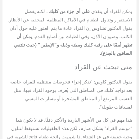
يمكن للقراد أن يتغذى
على أي جزء من كلبك
، لكنه يفضل
الاستقرار وتناول الطعام في الأماكن المظلمة المخفية عن الأنظار.
يقول الدكتور تشاوس إن القراد عادة ما يتم العثور عليه حول آذان
الكلب، وصيوان الأذن، وفي الطيات بين أصابع القدم.
يمكن أن
تظهر أيضًا على رقبة كلبك وبطنه وذيله و”الإبطين” (حيث تلتقي
الساقين بالجذع).
متى تبحث عن القراد
يقول الدكتور كاوس: “تذكر إجراء فحوصات منتظمة للقراد، خاصة
بعد تواجد كلبك في المناطق التي يُعرف بوجود القراد فيها، مثل
العشب المرتفع أو المناطق المشجرة أو مسارات المشي
لمسافات طويلة”.
هذا مهم في كل من الأشهر الباردة والأكثر دفئًا. قد لا يكون هذا
“موسم القراد” بشكل صارم، لكن هذه الطفيليات تستيقظ لتناول
وجبة خفيفة في عز الشتاء إذا شممت رائحة طعام فاتح للشهية في