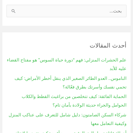
ا
ل
ب
ح
أحدث المقالات
ث
ع
علم الحشرات المنزلي: فهم “دورة حياة السوس” هو مفتاح القضاء
ن
عليه للأبد
:
الناموس.. العدو الطائر الصغير الذي ينقل أخطر الأمراض: كيف
تحمي نفسك وأسرتك بطرق فعّالة؟
الحماية الفائقة: كيف تتخلصين من براغيث القطط والكلاب
الحوامل والجراء حديثة الولادة بأمان تام؟
شركاء السكن الصامتون: دليل شامل للتعرف على عناكب المنزل
وكيفية التعامل معها