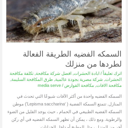
لطردها
من
منزلك
السمكه الفضيه الطريقة الفعالة
لطردها من منزلك
اترك تعليقاً
/
ابادة الحشرات
,
افضل شركة مكافحة
,
تكلفة مكافحة
الحشرات
,
شركة مصرية بجودة عالمية
,
طرق المكافحة السليمة
,
مكافحة الافات
,
مكافحة القوارض
/
media serve
السمكه الفضيه واحدة من أكثر الآفات شيوعًا التي تحدث في
المنازل. تتمتع السمكة الفضية ( ‘Lepisma saccharina’) موطن
السمكه الفضيه الطبيعي في الحمام ، حيث يوجد القليل من الضوء
والرطوبة. ومع ذلك ، يمكن أن تظهر السمكه الفضيه في أي ركن
آخر من المنزل ، مثل المطبخ أو داخل الخزانات.