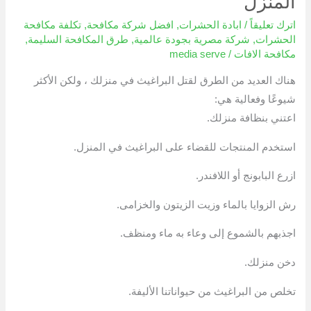
المنزل
من
اترك تعليقاً
/
ابادة الحشرات
,
افضل شركة مكافحة
,
تكلفة مكافحة
البراغيث
الحشرات
,
شركة مصرية بجودة عالمية
,
طرق المكافحة السليمة
,
في
مكافحة الافات
/
media serve
المنزل
هناك العديد من الطرق لقتل البراغيث في منزلك ، ولكن الأكثر
شيوعًا وفعالية هي:
اعتني بنظافة منزلك.
استخدم المنتجات للقضاء على البراغيث في المنزل.
ازرع البابونج أو اللافندر.
رش الزوايا بالماء وزيت الزيتون والخزامى.
اجذبهم بالشموع إلى وعاء به ماء ومنظف.
دخن منزلك.
تخلص من البراغيث من حيواناتنا الأليفة.