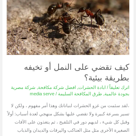
النمل
أو
تخيفه
بطريقة
بيئية؟
كيف تقضي على النمل أو تخيفه
بطريقة بيئية؟
اترك تعليقاً
/
ابادة الحشرات
,
افضل شركة مكافحة
,
شركة مصرية
بجودة عالمية
,
طرق المكافحة السليمة
/
media serve
،لقد سئمت من غزو الحشرات لنباتاتك وهذا أمر مفهوم ، ولكن لا
تسير بسرعة كبيرة ولا تقضي عليها بشكل منهجي لعدة أسباب: أولاً
وقبل كل شيء ، لديهم دور في التلقيح ، ثم يتغذون على الآفات
الصغيرة الأخرى مثل مثل العناكب واليرقات والديدان والذباب