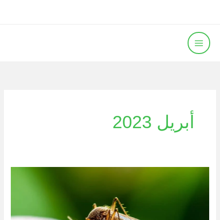
خطي
لى
لمحتوى
أبريل 2023
لدغات
البعوض:
10
حيل