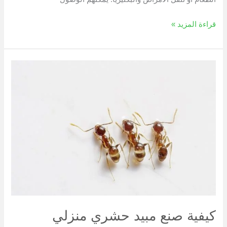
قراءة المزيد »
كيفية
صنع
مبيد
حشري
منزلي
للقضاء
على
النمل
كيفية صنع مبيد حشري منزلي