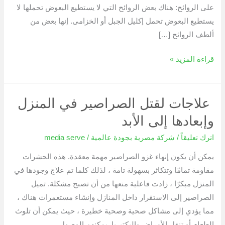
على الروائح: هناك بعض الروائح التي لا يستطيع البعوض تحملها لا
يستطيع البعوض تحمل إكليل الجبل أو الخزامى. إنها بعض من
ألطف الروائح […]
قراءة المزيد »
علاجات لقتل الصراصير في المنزل
علاجات
لقتل
وإبعادها إلى الأبد
الصراصير
اترك تعليقاً
/
شركة مصرية بجودة عالمية
/
media serve
في
المنزل
يمكن أن يكون إنهاء غزو الصراصير مهمة معقدة. هذه الحشرات
وإبعادها
مقاومة تمامًا وتتكاثر بسهولة تامة ، لذلك كلما تم علاج وجودها في
إلى
المنزل مبكرًا ، زادت فاعلية منعها من أن تصبح مشكلة. تميل
الأبد
الصراصير إلى الاستقرار داخل المنازل وإنشاء مستعمرات هناك ،
مما يؤدي إلى مشاكل صحية وصحية خطيرة ، حيث يمكن أن تلوث
الطعام أو تنقل الأمراض والبكتيريا. يمكنهم الوصول