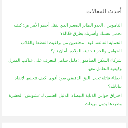
ح
أحدث المقالات
ث
ع
الناموس.. العدو الطائر الصغير الذي ينقل أخطر الأمراض: كيف
ن
تحمي نفسك وأسرتك بطرق فعّالة؟
:
الحماية الفائقة: كيف تتخلصين من براغيث القطط والكلاب
الحوامل والجراء حديثة الولادة بأمان تام؟
شركاء السكن الصامتون: دليل شامل للتعرف على عناكب المنزل
وكيفية التعامل معها
أخطاء قاتلة تجعل البق الدقيقي يعود أقوى: كيف تتجنبها لإنقاذ
نباتاتك؟
اختراق حواس الذبابة البيضاء: الدليل العلمي لـ “تشويش” الحشرة
وطردها بدون مبيدات