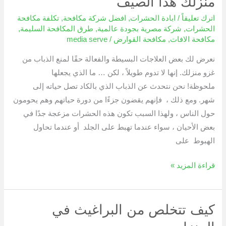
منزلك هذا الصيف
اترك تعليقاً
/
ابادة الحشرات
,
افضل شركة مكافحة
,
تكلفة مكافحة
الحشرات
,
شركة مصرية بجودة عالمية
,
طرق المكافحة السليمة
,
مكافحة الافات
,
مكافحة القوارض
/
media serve
نعرض لك بعض العلاجات البسيطة والفعالة حقًا لمنع الذباب من
غزو منزلك. إنها لا تدوم طويلاً ، لكن … ما الذي يجعلها
ملحوظة! نحن نتحدث عن الذباب الذي بالكاد تصل حياته إلى
شهر. ومع ذلك ، فإنهم يقضون جزءًا من دورة حياتهم وهم يحومون
حول الناس ، ولهذا السبب تكون هذه الحشرات مزعجة جدًا في
بعض الأحيان ، سواء عندما تهبط على الجلد أو عندما تحاول
الهبوط على
قراءة المزيد »
كيف تتخلص من البراغيث في
كيف
تتخلص