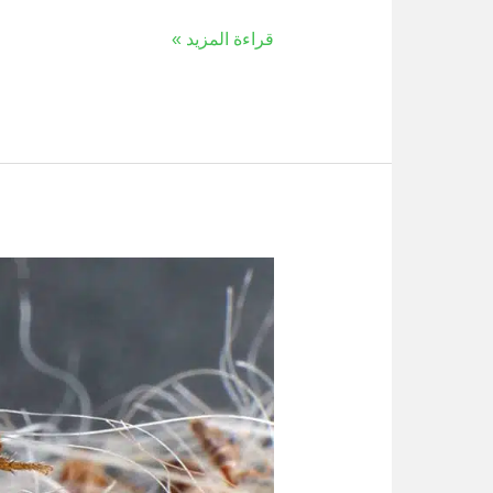
قراءة المزيد »
ما
هي
أوساخ
البراغيث
على
الكلاب
والقطط؟