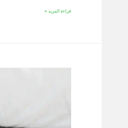
قراءة المزيد »
العلاجات
المنزلية
للتخلص
من
بق
الفراش