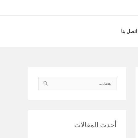
اتصل بنا
ا
ل
ب
ح
أحدث المقالات
ث
ع