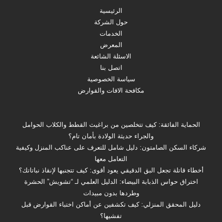
الرئيسية
حول الشركة
الخدمات
المعرض
الاسئلة الشائعة
اتصل بنا
سياسة الخصوصية
مكافحة الافات والقوارض
الحماية الفائقة: كيف تتخلصين من براغيث القطط والكلاب الحوامل
والجراء حديثة الولادة بأمان تام؟
شركاء السكن الصامتون: دليل شامل للتعرف على عناكب المنزل وكيفية
التعامل معها
أخطاء قاتلة تجعل البق الدقيقي يعود أقوى: كيف تتجنبها لإنقاذ نباتاتك؟
اختراق حواس الذبابة البيضاء: الدليل العلمي لـ “تشويش” الحشرة
وطردها بدون مبيدات
دليل المحقق المنزلي: كيف تكشفين عن أماكن اختباء القوارض قبل
تفشيها؟