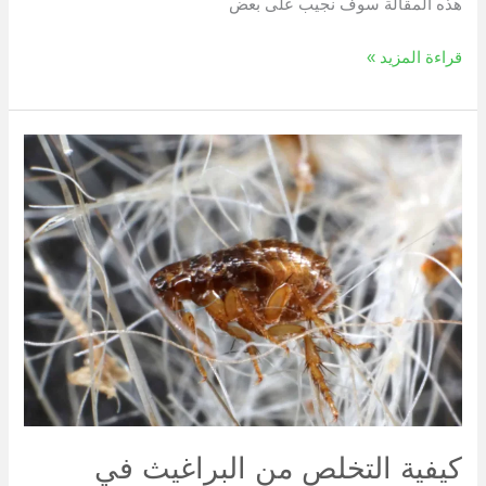
هذه المقالة سوف نجيب على بعض
قراءة المزيد »
كيفية
التخلص
من
البراغيث
في
المنزل
نهائيا
كيفية التخلص من البراغيث في