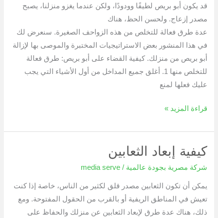
قد يكون أبو بريص لطيفًا وودودًا، ولكن عندما يغزو منزلنا، يصبح
مصدر إزعاج. ولحسن الحظ، هناك
عدة طرق فعالة للتخلص من هذه الزواحف الصغيرة. سنعرض لك
في هذا المنشور بعض الاستراتيجيات المختبرة والموصى بها لإزالة
أبو بريص من منزلك. كيفية القضاء على أبو بريص: طرق فعالة
للتخلص منها 1. أغلق جميع المداخل من أول الأشياء التي يجب
عليك فعلها لمنع
قراءة المزيد »
كيفية إبعاد الثعابين
كيفية
إبعاد
شركة مصرية بجودة عالمية
/
media serve
الثعابين
يمكن أن تكون الثعابين مصدر قلق لكثير من الناس، خاصة إذا كنت
تعيش في المناطق الريفية أو بالقرب من الحقول المفتوحة. ومع
ذلك، هناك عدة طرق لإبعاد الثعابين عن منزلك والحفاظ على