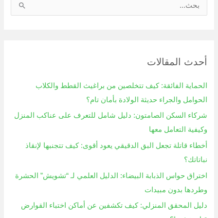
ا
ل
ب
ح
أحدث المقالات
ث
ع
الحماية الفائقة: كيف تتخلصين من براغيث القطط والكلاب
ن
الحوامل والجراء حديثة الولادة بأمان تام؟
:
شركاء السكن الصامتون: دليل شامل للتعرف على عناكب المنزل
وكيفية التعامل معها
أخطاء قاتلة تجعل البق الدقيقي يعود أقوى: كيف تتجنبها لإنقاذ
نباتاتك؟
اختراق حواس الذبابة البيضاء: الدليل العلمي لـ “تشويش” الحشرة
وطردها بدون مبيدات
دليل المحقق المنزلي: كيف تكشفين عن أماكن اختباء القوارض