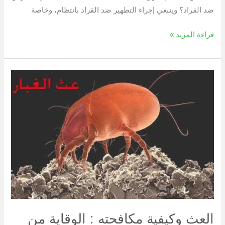
ضد القراد؟ وينبغي إجراء التطهير ضد القراد بانتظام، وخاصة
قراءة المزيد »
العث
وكيفية
مكافحته
:
الوقاية
من
لدغات
العث
العث وكيفية مكافحته : الوقاية من