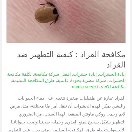
:
كيفية
التطهير
ضد
القراد
مكافحة القراد : كيفية التطهير ضد
القراد
ابادة الحشرات
,
ابادة حشرات
,
افضل شركة مكافحة
,
تكلفة مكافحة
الحشرات
,
شركة مصرية بجودة عالمية
,
طرق المكافحة السليمة
,
مكافحة الافات
/
media serve
القراد عبارة عن طفيليات صغيرة تتغذى على دماء الحيوانات
والبشر. يمكن لهذه الحشرات أن تنقل أمراضًا مختلفة، مثل مرض
لايم وحمى روكي ماونتن المبقعة. لهذا السبب، من الضروري
التطهير بشكل صحيح لمنع العدوى وحماية صحتنا وصحة حيواناتنا
الأليفةواستخدام طرق المكافحة السليمة . متى يجب علي التطهير