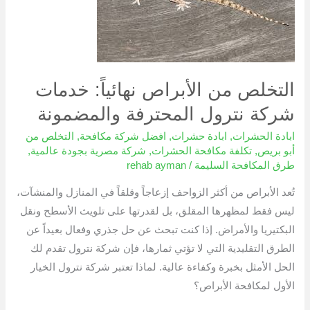
نهائياً:
خدمات
شركة
نترول
المحترفة
التخلص من الأبراص نهائياً: خدمات
والمضمونة
شركة نترول المحترفة والمضمونة
ابادة الحشرات
,
ابادة حشرات
,
افضل شركة مكافحة
,
التخلص من
أبو بريص
,
تكلفة مكافحة الحشرات
,
شركة مصرية بجودة عالمية
,
طرق المكافحة السليمة
/
rehab ayman
تُعد الأبراص من أكثر الزواحف إزعاجاً وقلقاً في المنازل والمنشآت،
ليس فقط لمظهرها المقلق، بل لقدرتها على تلويث الأسطح ونقل
البكتيريا والأمراض. إذا كنت تبحث عن حل جذري وفعال بعيداً عن
الطرق التقليدية التي لا تؤتي ثمارها، فإن شركة نترول تقدم لك
الحل الأمثل بخبرة وكفاءة عالية. لماذا تعتبر شركة نترول الخيار
الأول لمكافحة الأبراص؟