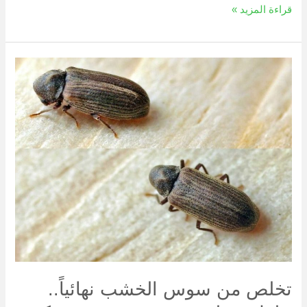
قراءة المزيد »
تخلص
من
سوس
الخشب
نهائياً..
حلول
متطورة
ومضمونة
من
شركة
نترول
تخلص من سوس الخشب نهائياً..