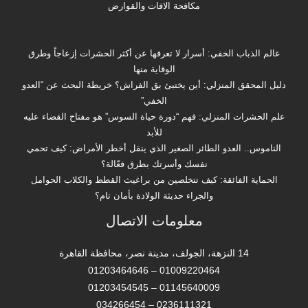
مكافحة الافات والقوارض
عالم الذباب الخفي: أسرار لا تعرفها عن أكثر الحشرات إزعاجاً وطرق
الوقاية منها
دليل المحقق المنزلي: أين يختبئ بق الفراش؟ خريطة البحث عن “العدو
الخفي”
علم الحشرات المنزلي: فهم “دورة حياة السوس” هو مفتاح القضاء عليه
للأبد
الناموس.. العدو الطائر الصغير الذي ينقل أخطر الأمراض: كيف تحمي
نفسك وأسرتك بطرق فعّالة؟
الحماية الفائقة: كيف تتخلصين من براغيث القطط والكلاب الحوامل
والجراء حديثة الولادة بأمان تام؟
معلومات الاتصال
14 النزهة، الجولف، مدينة نصر، محافظة القاهرة‬
01009220464 – 01203464646
01145640009 – 01203454545
0236111321 – 034266454