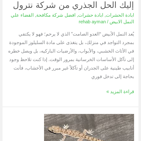
إليك الحل الجذري من شركة نترول
شركة
نترول
ابادة الحشرات
,
ابادة حشرات
,
افضل شركة مكافحة
,
القضاء علي
النمل الابيض
/
rehab ayman
يُعد النمل الأبيض “العدو الصامت” الذي لا يرحم؛ فهو لا يكتفي
بمجرد التواجد في منزلك، بل يتغذى على مادة السليلوز الموجودة
في الأثاث الخشبي، والأبواب، والأرضيات الباركيه، بل ويصل خطره
إلى تآكل الأساسات الخرسانية بمرور الوقت. إذا كنت تلاحظ وجود
أنابيب طينية على الجدران أو تآكلاً غير مبرر في الأخشاب، فأنت
بحاجة إلى تدخل فوري
قراءة المزيد »
التخلص
من
الأبراص