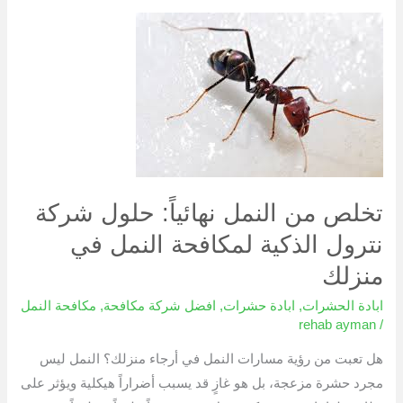
تخلص
من
النمل
نهائياً:
حلول
شركة
نترول
الذكية
تخلص من النمل نهائياً: حلول شركة
لمكافحة
نترول الذكية لمكافحة النمل في
النمل
في
منزلك
منزلك
ابادة الحشرات
,
ابادة حشرات
,
افضل شركة مكافحة
,
مكافحة النمل
rehab ayman
/
هل تعبت من رؤية مسارات النمل في أرجاء منزلك؟ النمل ليس
مجرد حشرة مزعجة، بل هو غازٍ قد يسبب أضراراً هيكلية ويؤثر على