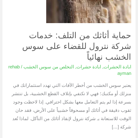
خدمات
شركة
نترول
للقضاء
حماية أثاثك من التلف: خدمات
على
شركة نترول للقضاء على سوس
سوس
الخشب
الخشب نهائياً
نهائياً
ابادة الحشرات
,
ابادة حشرات
,
التخلص من سوس الخشب
/
rehab
ayman
يعتبر سوس الخشب من أخطر الآفات التي تهدد استثماراتك في
منزلك أو مكتبك؛ فهي لا تكتفي بإتلاف القطع الخشبية، بل تنتشر
بسرعة إذا لم يتم التعامل معها بشكل احترافي. إذا لاحظت وجود
ثقوب دقيقة في أثاثك أو مسحوقاً خشبياً على الأرض، فقد حان
الوقت للاستعانة بـ شركة نترول لإنقاذ أثاثك من التآكل. لماذا تُعد
شركة […]