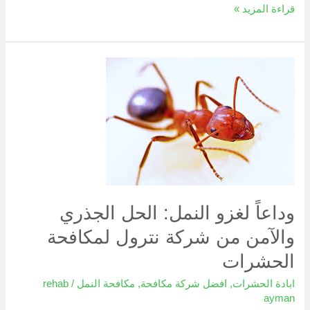
قراءة المزيد »
وداعاً
لغزو
النمل:
الحل
الجذري
والآمن
من
شركة
وداعاً لغزو النمل: الحل الجذري
نترول
والآمن من شركة نترول لمكافحة
لمكافحة
الحشرات
الحشرات
ابادة الحشرات
,
افضل شركة مكافحة
,
مكافحة النمل
/
rehab
ayman