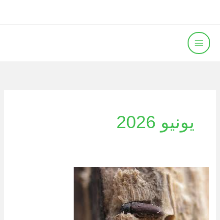
خطي
لى
لمحتوى
يونيو 2026
حماية
أثاثك
من
التلف: