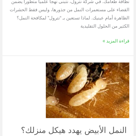
نظافة طعامك. في شركة نترول، نتبنى نهجاً علمياً متطوراً يضمن
القضاء على مستعمرات النمل من جذورها، وليس فقط الحشرات
الظاهرة أمام عينيك. لماذا تستعين بـ “نترول” لمكافحة النمل؟
الكثير من الحلول التقليدية
قراءة المزيد »
النمل
الأبيض
يهدد
هيكل
منزلك؟
إليك
الحل
الجذري
النمل الأبيض يهدد هيكل منزلك؟
من