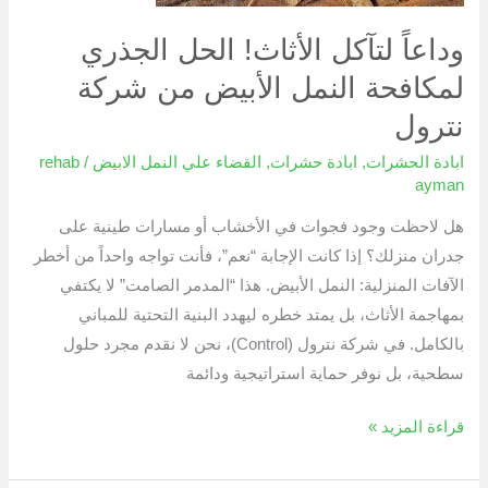
النمل
الأبيض
وداعاً لتآكل الأثاث! الحل الجذري
من
لمكافحة النمل الأبيض من شركة
شركة
نترول
نترول
ابادة الحشرات
,
ابادة حشرات
,
القضاء علي النمل الابيض
/
rehab
ayman
هل لاحظت وجود فجوات في الأخشاب أو مسارات طينية على
جدران منزلك؟ إذا كانت الإجابة “نعم”، فأنت تواجه واحداً من أخطر
الآفات المنزلية: النمل الأبيض. هذا “المدمر الصامت” لا يكتفي
بمهاجمة الأثاث، بل يمتد خطره ليهدد البنية التحتية للمباني
بالكامل. في شركة نترول (Control)، نحن لا نقدم مجرد حلول
سطحية، بل نوفر حماية استراتيجية ودائمة
قراءة المزيد »