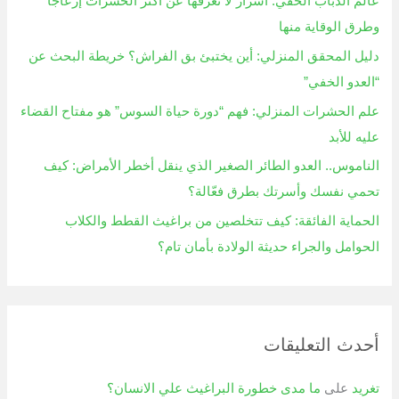
عالم الذباب الخفي: أسرار لا تعرفها عن أكثر الحشرات إزعاجاً
ن
وطرق الوقاية منها
:
دليل المحقق المنزلي: أين يختبئ بق الفراش؟ خريطة البحث عن
“العدو الخفي”
علم الحشرات المنزلي: فهم “دورة حياة السوس” هو مفتاح القضاء
عليه للأبد
الناموس.. العدو الطائر الصغير الذي ينقل أخطر الأمراض: كيف
تحمي نفسك وأسرتك بطرق فعّالة؟
الحماية الفائقة: كيف تتخلصين من براغيث القطط والكلاب
الحوامل والجراء حديثة الولادة بأمان تام؟
أحدث التعليقات
تغريد
على
ما مدى خطورة البراغيث علي الانسان؟