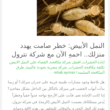
الأبيض:
خطر
صامت
يهدد
منزلك..
احمهِ
الآن
النمل الأبيض: خطر صامت يهدد
مع
منزلك.. احمهِ الآن مع شركة نترول
شركة
نترول
ابادة الحشرات
,
افضل شركة مكافحة
,
القضاء علي النمل الابيض
,
تكلفة مكافحة الحشرات
,
شركة مصرية بجودة عالمية
,
طرق
المكافحة السليمة
/
rehab ayman
هل تلاحظ وجود مسارات طينية غريبة على جدران منزلك؟ أو ربما
بدأت أبواب الخشب في منزلك بالتآكل من الداخل بشكل مفاجئ؟
إذا كانت الإجابة نعم، فأنت على الأرجح تواجه عدواً خفياً وخطراً
يُدمر ممتلكاتك بصمت: النمل الأبيض (الرمة). في شركة نترول،
نقدم لك الحل الجذري والوقائي للتخلص من هذه الآفة وحماية