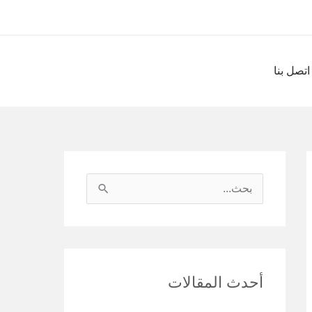
اتصل بنا
ا
ل
ب
ح
أحدث المقالات
ث
ع