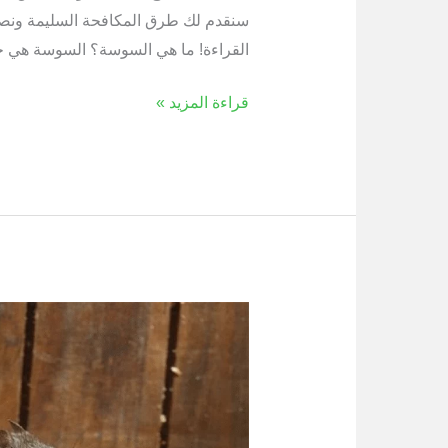
سنقدم لك طرق المكافحة السليمة ونصا
القراءة! ما هي السوسة؟ السوسة هي ح
قراءة المزيد »
كيفية
طرد
الفئران
من
سيارتك