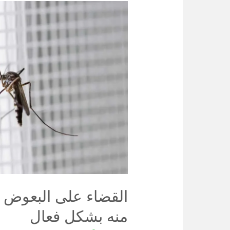
القضاء
على
البعوض
في
الحديقة:
كيفية
التخلص
منه
بشكل
فعال
القضاء على البعوض ف
منه بشكل فعال