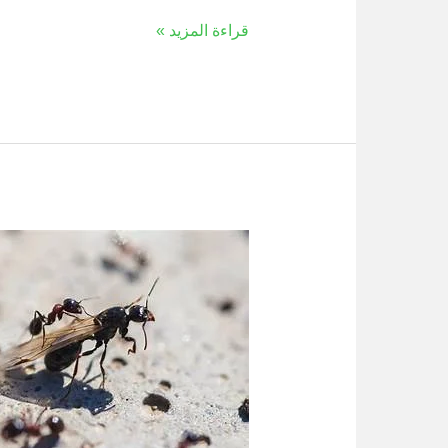
قراءة المزيد »
مكافحة
النمل
المجنح
في
المنزل