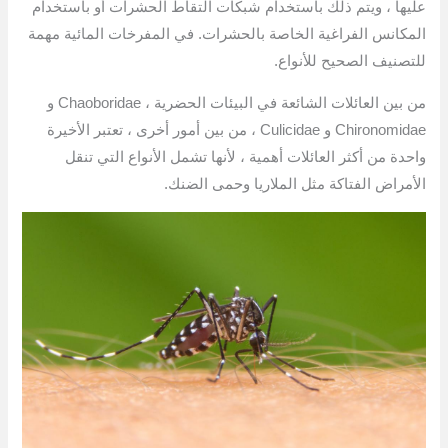
عليها ، ويتم ذلك باستخدام شبكات التقاط الحشرات أو باستخدام
المكانس الفراغية الخاصة بالحشرات. في المفرخات المائية مهمة
للتصنيف الصحيح للأنواع.
من بين العائلات الشائعة في البيئات الحضرية ، Chaoboridae و
Chironomidae و Culicidae ، من بين أمور أخرى ، تعتبر الأخيرة
واحدة من أكثر العائلات أهمية ، لأنها تشمل الأنواع التي تنقل
الأمراض الفتاكة مثل الملاريا وحمى الضنك.