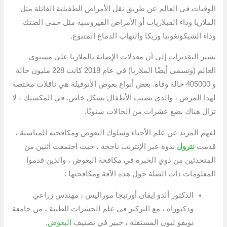
الوفيات في العالم عن طريق نقل الأمراض الطفيلية القاتلة مثل
الملاريا وداء الفيلاريات أو الأمراض الفيروسية مثل حمى الضنك
وداء الشيكونغونيا وزيكا والتهاب الدماغ المتنوع.
تشير التقديرات إلى أن معدلات الإصابة بالملاريا على مستوى
العالم (وتسمى أيضًا الملاريا) في عام 2018 كانت 228 مليون حالة
و 405000 حالة وفاة. بعض أنواع بعوض الأنوفيلة هي ناقلات مختصة
لهذا المرض ، والذي يصيب الأطفال بشكل خاص. في المكسيك ، لا
تزال هناك بضع عشرات من الحالات سنويًا.
لفهم المزيد عن علم الأحياء وسلوك البعوض ومكافحته المناسبة ،
قدمت
نترول
ندوة عبر الإنترنت ناجحة ، حيث اجتمعت اثنين من
المتحدثين من ذوي الخبرة في مكافحة البعوض ، والذين قدموا
المعلومات ذات الصلة حول هذه الآفة ومكافحتها :
الدكتور ألدو إيفان أورتيجا موراليس ، مهندس زراعي
ودكتوراه ، مع التركيز في علم الحشرات الطبية ، من جامعة
نويفو ليون المستقلة ، خبير في تصنيف
البعوض
.