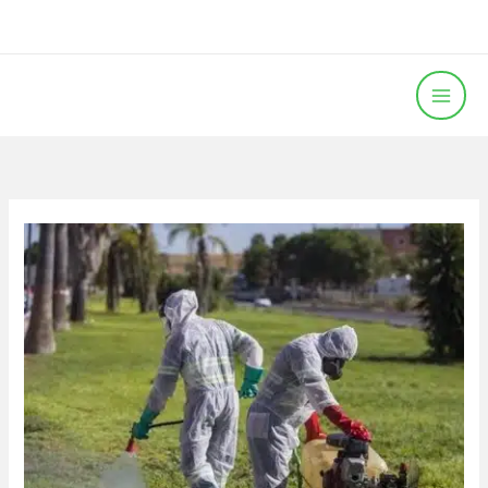
خطي
لى
لمحتوى