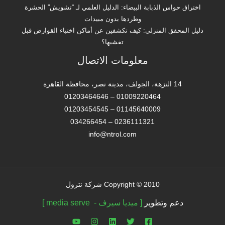
اختراق حواس الذبابة البيضاء: الدليل العلمي لـ “تشويش” الحشرة
وطردها بدون مبيدات
دليل المحقق المنزلي: كيف تكشفين عن أماكن اختباء القوارض قبل
تفشيها؟
معلومات الاتصال
14 النزهة، الجولف، مدينة نصر، محافظة القاهرة‬
01009220464 – 01203464646
01145640009 – 01203454545
0236111321 – 034266454
info@ntrol.com
Copyright © 2010 شركة نترول
دعم وتطوير
[ ميديا سيرف - media serve ]