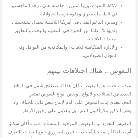
MVZ. السيدة تيريزا أمبريز ، حاصلة على درجة الماجستير
في الطب البيطري وعلوم تربية الحيوانات ،
ومديرة الدعم الفني في أمريكا اللاتينية شمال سينجينتا ،
ولديها 29 عامًا من الخبرة في التنظيم والبحث والتطوير
لمبيدات الآفات ،
والإدارة المتكاملة للآفات ، والمكافحة من النواقل وفي
المجال الصيدلاني.
البعوض .. هناك اختلافات بينهم
عندما نتحدث عن البعوض ، فإن هذا المصطلح يشمل في الواقع
العديد من العائلات والأنواع ، وبعض أنواع البعوض تمتص
الدم. تتغذى إناث البعوض على الدم لإنتاج بيض قابل للحياة ، ولا
يعض الذكور ولا يأكلون الدم ، بل يتغذون على رحيق الأزهار.
التفتيش لتحديد نوع البعوض الموجود بالمنشأة ، سواء أكان سكنيًا
أم صناعيًا أم سياحيًا أم بلدية ، فمن الضروري جمع العينات للتعرف