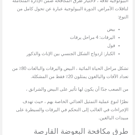
البيولوجية للآفة ، لاختيار طرق المكافحة ضمن الإدارة المتكاملة
لناقلات الأمراض. الدورة البيولوجية عبارة عن تحول كامل من
النوع:
بيض
اليرقات: 4 مراحل يرقات
فول
الكبار: ازدواج الشكل الجنسي بين الإناث والذكور
تشكل مراحل الحياة المائية ، البيض واليرقات والبالغات 80٪ من
تعداد الآفات والبالغون يمثلون 20٪ فقط من المشكلة.
من الصعب جدًا أن يكون لها تأثير على البيض والشرانق ،
نظرًا لنوع عملية التمثيل الغذائي الخاصة بهم ، حيث تهدف
الإجراءات في الغالب إلى التحكم في اليرقات والسيطرة على
مبيدات البالغين.
طرق مكافحة البعوضة القارصة