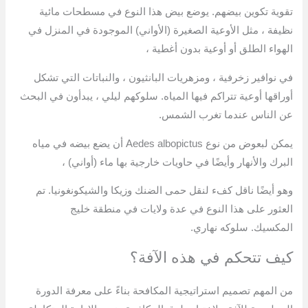
تقوية تكوين بيضهم. يوضع بيض هذا النوع في مسطحات مائية
نظيفة ، مثل الأوعية الصغيرة (الأواني) الموجودة في المنزل في
الهواء الطلق أو أوعية بدون أغطية ،
في نوافير زخرفية ، ومزهريات البانثيون ، والنباتات التي تشكل
أوراقها أوعية تتراكم فيها المياه. سلوكهم ليلي ، يبدأون في البحث
عن الناس عندما تغرب الشمس.
يمكن لبعوض من نوع Aedes albopictus أن يضع بيضه في مياه
البرك والأنهار وأيضًا في حاويات خارجية بها ماء (أواني) ،
وهو أيضًا ناقل كفء لنقل حمى الضنك وزيكا والشيكونغونيا. تم
العثور على هذا النوع في عدة ولايات في منطقة خليج
المكسيك. سلوكه نهاري.
كيف تتحكم في هذه الآفة؟
من المهم تصميم استراتيجية المكافحة بناءً على معرفة الدورة