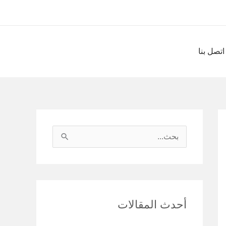
اتصل بنا
ا
ل
ب
ح
أحدث المقالات
ث
ع