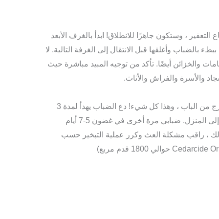
 Cedarcide Original ، ضع قناع التعفير ، وستكون جاهزًا للانطلاق! ابدأ بالغرف الأبعد
 بالضباب وأغلقها قبل الانتقال إلى الغرفة التالية. لا
ات والخزائن أيضًا. تأكد من توجيه المبيد مباشرة حيث
جاد والأسرة والفراش والأثاث.
بمجرد الانتهاء من ذلك ، أطفئ المبيد ، واخرج من الباب ، وهذا كل شيء! دع الضباب يهدأ لمدة 3
ساعات قبل أن تعود أنت وحيواناتك الأليفة إلى المنزل. ضبابي مرة أخرى في غضون 5-7 أيام
لك ، راقب مشكلة العث وكرر عملية التبخير حسب