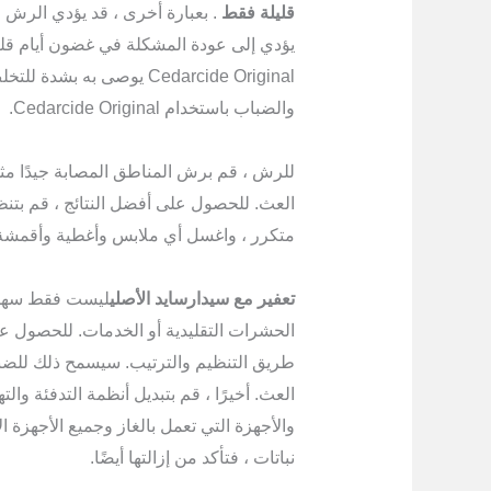
قليلة فقط
. بعبارة أخرى ، قد يؤدي الرش 
يؤدي إلى عودة المشكلة في غضون أيام قلي
Cedarcide Original يوصى 
والضباب باستخدام Cedarcide Original.
العث. للحصول على أفضل النتائج ، قم بتن
متكرر ، واغسل أي ملابس وأغطية وأقمشة 
تعفير مع سيدارسايد الأصلي
ليست فقط سهلة و
الحشرات التقليدية أو الخدمات. للحصول على
طريق التنظيم والترتيب. سيسمح ذلك للضبا
العث. أخيرًا ، قم بتبديل أنظمة التدفئة والت
والأجهزة التي تعمل بالغاز وجميع الأجهزة الإ
نباتات ، فتأكد من إزالتها أيضًا.