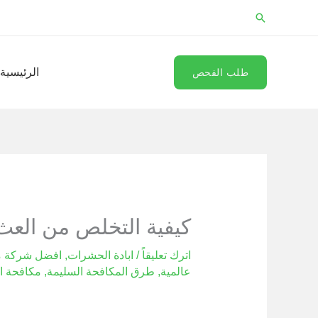
خطي
البحث
لى
لمحتوى
الرئيسية
طلب الفحص
كيفية التخلص من العث: 3 خطوات غير س
اترك تعليقاً
/
ابادة الحشرات
,
افضل شركة م
عالمية
,
طرق المكافحة السليمة
,
مكافحة ا