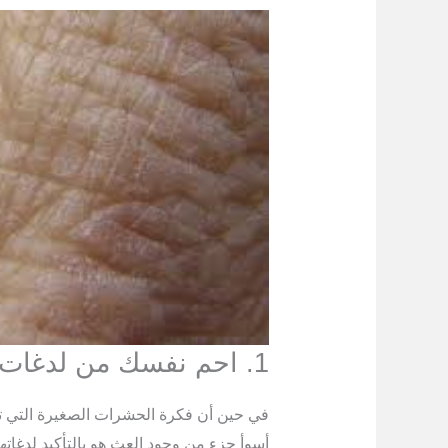
1. احم نفسك من لدغات العث
في حين أن فكرة الحشرات الصغيرة التي 
أسوأ جزء من وجود العث هو بالتأكيد لدغاتها 