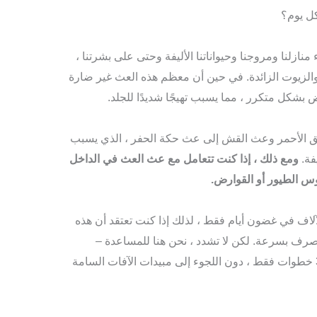
ل يوم؟
ازلنا ومروجنا وحيواناتنا الأليفة وحتى على بشرتنا ،
والزيوت الزائدة. في حين أن معظم هذه العث غير ضارة
 بشكل متكرر ، مما يسبب تهيجًا شديدًا للجلد.
ق الأحمر وعث القش إلى عث حكة الحفر ، الذي يسبب
فة.
ومع ذلك ، إذا كنت تتعامل مع عث العث في الداخل
وس الطيور أو القوارض.
لاف في غضون أيام فقط ، لذلك إذا كنت تعتقد أن هذه
صرف بسرعة. لكن لا تشدد ، نحن هنا للمساعدة –
ستتعلم أدناه كيفية التخلص من العث في 3 خطوات فقط ، دون اللجوء إلى مبيدات الآفات السامة