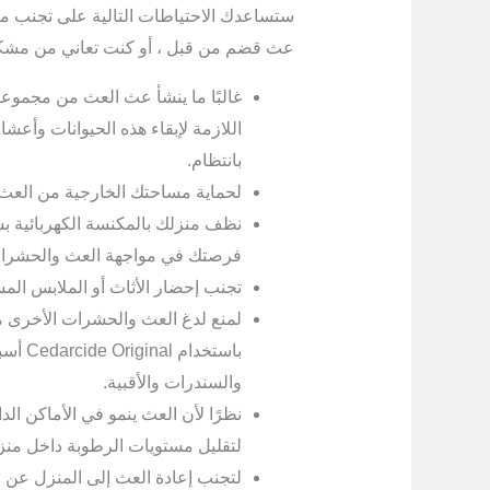
ستساعدك الاحتياطات التالية على تجنب مش
عث قضم من قبل ، أو كنت تعاني من مشك
غالبًا ما ينشأ عث العث من مجموعات
اللازمة لإبقاء هذه الحيوانات وأعشا
بانتظام.
لحماية مساحتك الخارجية من العث 
نظف منزلك بالمكنسة الكهربائية 
فرصتك في مواجهة العث والحشرات
تجنب إحضار الأثاث أو الملابس المست
لمنع لدغ العث والحشرات الأخرى 
باستخد
والسندرات والأقبية.
نظرًا لأن العث ينمو في الأماكن ال
لتقليل مستويات الرطوبة داخل منز