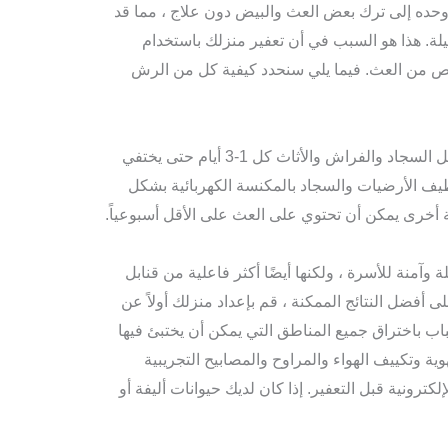
وحده إلى ترك بعض العث والبيض دون علاج ، مما قد
لة. هذا هو السبب في أن تعفير منزلك باستخدام
به بشدة للتخلص من العث. فيما يلي سنحدد كيفية كل من الرش
للرش ، قم برش المناطق المصابة جيدًا مثل السجاد والفراش والأثاث كل 1-3 أيام حتى يختفي
ظيف الأرضيات والسجاد بالمكنسة الكهربائية بشكل
أخرى يمكن أن تحتوي على العث على الأقل أسبوعياً.
آمنة للأسرة ، ولكنها أيضًا أكثر فاعلية من قنابل
 أفضل النتائج الممكنة ، قم بإعداد منزلك أولاً عن
ب باختراق جميع المناطق التي يمكن أن يختبئ فيها
هوية وتكييف الهواء والمراوح والمصابيح التجريبية
لكترونية قبل التعفير. إذا كان لديك حيوانات أليفة أو