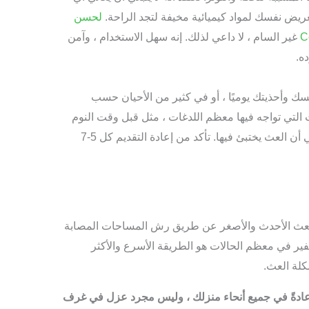
يض نفسك لمواد كيميائية مخيفة لتجد الراحة.
لحسن
غير السام ، لا داعي لذلك. إنه سهل الاستخدام ، وآمن
ه.
 وأحذيتك يوميًا ، أو في كثير من الأحيان حسب
ات التي تواجه فيها معظم اللدغات ، مثل قبل وقت النوم
مباشرة أو قبل دخول الأماكن التي تشك في أن العث يختبئ فيها. تأكد من إعادة التقديم كل 5-7
لعث الأحدث والأصغر عن طريق رش المساحات المصابة
Cedarcide  ، إلا أن التعفير في معظم الحالات هو الطريقة الأسرع والأكثر
لة العث.
ر عادةً في جميع أنحاء منزلك ، وليس مجرد عزل في غرف