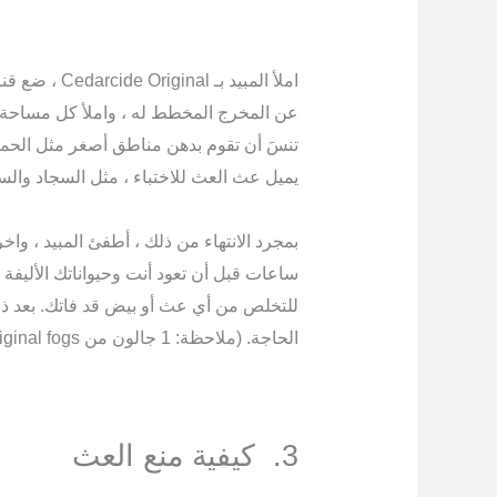
املأ المبيد بـ
عن المخرج المخطط له ، واملأ كل مساحة ببطء
تنسَ أن تقوم بدهن مناطق أصغر مثل الحمام
يميل عث العث للاختباء ، مثل السجاد والس
للتخلص من أي عث أو بيض قد فاتك. بعد ذ
الحاجة. (ملاحظة: 1 جالون من Cedarcide Original fogs حوالي 1800 قدم مربع)
3. كيفية منع العث