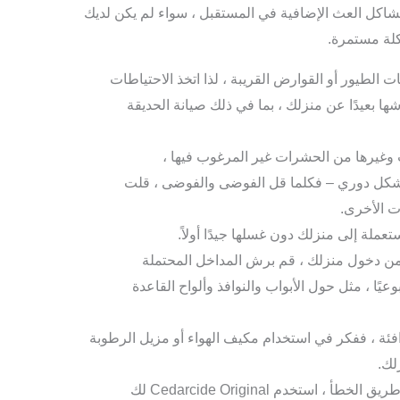
اكل العث الإضافية في المستقبل ، سواء لم يكن لديك
لة مستمرة.
 الطيور أو القوارض القريبة ، لذا اتخذ الاحتياطات
شها بعيدًا عن منزلك ، بما في ذلك صيانة الحديقة
وغيرها من الحشرات غير المرغوب فيها ،
بشكل دوري – فكلما قل الفوضى والفوضى ، قلت
 الأخرى.
عملة إلى منزلك دون غسلها جيدًا أولاً.
من دخول منزلك ، قم برش المداخل المحتملة
ام Cedarcide Original أسبوعيًا ، مثل حول الأبواب والنوافذ وألواح القاعدة
دافئة ، ففكر في استخدام مكيف الهواء أو مزيل الرطوبة
لك.
لتجنب إعادة العث إلى المنزل عن طريق الخطأ ، استخدم Cedarcide Original لك