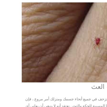
تزحف في جميع أنحاء جسمك ومنزلك أمر مروع ، فإن
المسببة للحكة والتوتر. نعتقد أنه لا ينبغي أن يعاني أي