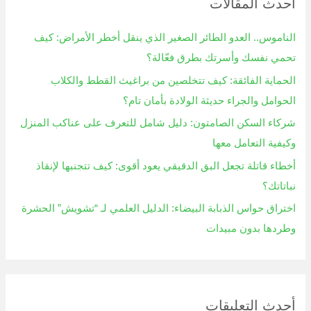
أحدث المقالات
ث
ع
الناموس.. العدو الطائر الصغير الذي ينقل أخطر الأمراض: كيف
ن
تحمي نفسك وأسرتك بطرق فعّالة؟
:
الحماية الفائقة: كيف تتخلصين من براغيث القطط والكلاب
الحوامل والجراء حديثة الولادة بأمان تام؟
شركاء السكن الصامتون: دليل شامل للتعرف على عناكب المنزل
وكيفية التعامل معها
أخطاء قاتلة تجعل البق الدقيقي يعود أقوى: كيف تتجنبها لإنقاذ
نباتاتك؟
اختراق حواس الذبابة البيضاء: الدليل العلمي لـ “تشويش” الحشرة
وطردها بدون مبيدات
أحدث التعليقات