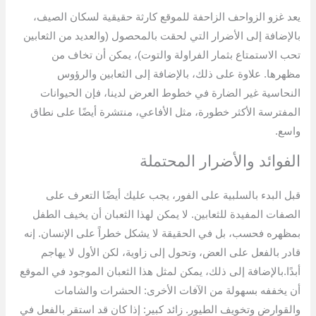
يعد غزو الزواحف الزاحفة للموقع كارثة حقيقية لسكان الصيف،
بالإضافة إلى الأضرار التي لحقت بالمحصول (والعديد من الثعابين
تحب الاستمتاع بثمار الفراولة والتوت)، يمكن أن تخاف من
مظهرها. علاوة على ذلك، بالإضافة إلى الثعابين والرؤوس
النحاسية غير الضارة في خطوط العرض لدينا، فإن الحيوانات
المفترسة الأكثر خطورة، مثل الأفاعي، منتشرة أيضًا على نطاق
واسع.
الفوائد والأضرار المحتملة
قبل البدء بالسلبية على الفور، يجب عليك أيضًا التعرف على
الصفات المفيدة للثعابين. لا يمكن لهذا الثعبان أن يخيف الطفل
بمظهره فحسب، بل في الحقيقة لا يشكل خطراً على الإنسان. إنه
قادر بالفعل على العض، وتحول إلى زاوية، لكن الأول لا يهاجم
أبدًا.بالإضافة إلى ذلك، يمكن لمثل هذا الثعبان الموجود في الموقع
أن يخففه بسهولة من الآفات الأخرى: الحشرات والشامات
والقوارض وتخويف الطيور. زائد كبير: إذا كان قد استقر بالفعل في