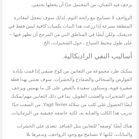
يزحف فيه الثعبان، من المحتمل جدًا أن يجعلها تختفي.
الزواحف لا تتسامح مع رائحة الثوم، لذلك سوف تتعجل لمغادرة
المنطقة بسرعة إذا زرعت هذا النبات بكميات كافية ليس فقط في
حديقتك، ولكن أيضًا في المناطق التي من المرجح أن تظهر فيها –
على طول محيط السياج ، حول الشجيرات، الخ.
أساليب النفي الراديكالية.
يمكنك طرد مجموعة من الثعابين من كوخ صيفي إذا قمت بإبادة
القوارض والسحالي والضفادع والحشرات. سوف تعتني بهذا قطة
صغيرة قوية، وستكون سعيدة بالقبض على كل ما يهمس ويزحف
في الشجيرات والعشب الطويل، بما في ذلك الثعابين.مهم!يمكنك
أيضًا الحصول على كلب من سلالة Yagd Terrier. من الصعب جدًا
تدريب هذا الكلب والعناية به، لكنه عاصفة حقيقية من البرمائيات.
هناك أيضًا “وصفة” للثعابين مثل القنافذ. تتغذى على الحشرات
والنباتات، لكنها لا تتسامح مع وجود الزواحف، وتدمرها بلا