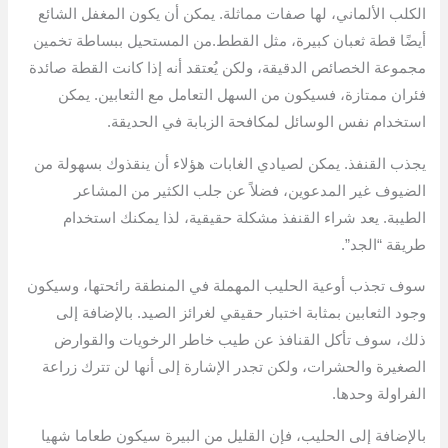
الكلب الألماني، لها صفات مماثلة. يمكن أن يكون المغفل الشائع
أيضًا قطة ثعبان كبيرة، مثل القطط.من المستحيل ببساطة تخمين
مجموعة الخصائص الدقيقة، ولكن يُعتقد أنه إذا كانت القطة صائدة
فئران ممتازة، فسيكون من السهل التعامل مع الثعابين. يمكن
استخدام نفس الوسائل لمكافحة الزبابة في الحديقة.
يجذب القنفذ. يمكن لصيادي الغابات هؤلاء أن ينقذوك بسهولة من
الضيوف غير المدعوين، فضلاً عن جلب الكثير من المشاعر
الطيبة. يعد شراء القنفذ مشكلة حقيقية، لذا يمكنك استخدام
طريقة “الجد”.
سوف تجذب أوعية الحليب المهملة في المنطقة رائحتها، وسيكون
وجود الثعابين بمثابة اختبار حقيقي لغرائز الصيد. بالإضافة إلى
ذلك، سوف تأكل القنافذ عن طيب خاطر الرخويات والقوارض
الصغيرة والحشرات، ولكن تجدر الإشارة إلى أنها لن تترك زراعة
الفراولة وحدها.
بالإضافة إلى الحليب، فإن القليل من البيرة سيكون طعاما شهيا