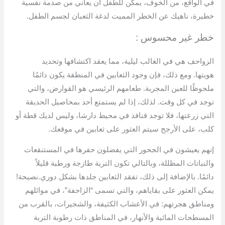
في الواقع، من الخوف، يمكن للطفل أن يعاني من صدمة نفسية
خطيرة، ناهيك عن الخطر المميت لدغة الثعبان لجسم الطفل.
خطر غير محسوس :
الزواحف هي في الغالب ليلية، مما يعقد اكتشافها وتحديد
هويتها. ومع ذلك، فإن وجود الثعابين في المنطقة يكون دائمًا
ملحوظًا للعين المجربة. طعامهم الرئيسي هو القوارض، والتي
توجد في كل وقت. لذلك، إذا لم يستمتع أحد بمحاصيل الحديقة
التي زرعتها، فلا توجد قنافذ في محيط دارشا، وليس لديك قطة أو
كلب، على الأرجح سيتم العثور على ثعابين في موقعك.
إنهم يعيشون في الجحور التي يفضلون حفرها في المستنقعات
والنباتات المظللة، وبالتالي تكون التربة طازجة ورطبة قليلاً
دائمًا. بالإضافة إلى ذلك، تفقد الثعابين جلدها بشكل دوري.نصيحة!
يمكن العثور على بقاياهم، والتي تسمى “الزاحفة”، في موائلهم
ومناطق هجرتهم: في الأعشاب الكثيفة، والشجيرات، بالقرب من
المسطحات المائية والأنهار، في المناطق ذات رطوبة التربة