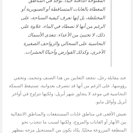
المفتوحة الدافئة جيدًا. توجد في المناطق
المغطاة بالغابات المتساقطة أو الصنوبرية أو
المختلطة، بل إنها تعرف كيفية السباحة، على
الرغم من أنها لا تصطاد في الماء، علاوة على
ذلك، لا تختبئ من الأعداء. تتغذى الأسماك
النحاسية على السحالي والزواحف الصغيرة
الأخرى، وكذلك القوارض وأحيانًا الحشرات.
عند مقابلة رجل، تتجعد الثعابين من هذا الصنف وتتجمد، وتخفي
رؤوسها، على الرغم من أنها قد تتصرف بعدوانية. تستيقظ السمكة
النحاسية في موعد لا يتجاوز شهر أبريل، ولكنها تتزاوج في أواخر
أبريل وأوائل مايو.
تعيش الأفعى في مناطق غابات المستنقعات والمناطق الانتقالية
بين الأنهار أو الغابات والمروج، ولكنها لسبب ما تنجذب نحو
المنطقة المزروعة محليًا. يكاد يكون من المستحيل مزجه بمظهر