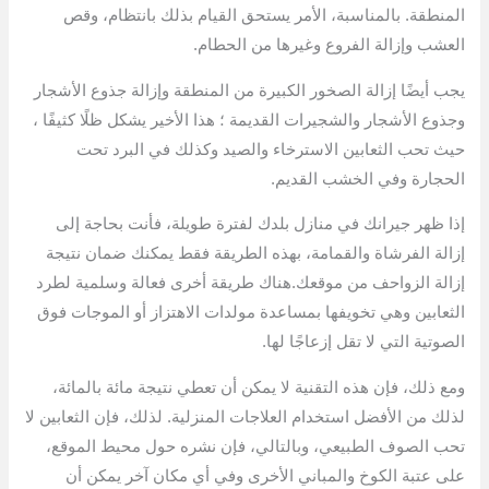
المنطقة. بالمناسبة، الأمر يستحق القيام بذلك بانتظام، وقص
العشب وإزالة الفروع وغيرها من الحطام.
يجب أيضًا إزالة الصخور الكبيرة من المنطقة وإزالة جذوع الأشجار
وجذوع الأشجار والشجيرات القديمة ؛ هذا الأخير يشكل ظلًا كثيفًا ،
حيث تحب الثعابين الاسترخاء والصيد وكذلك في البرد تحت
الحجارة وفي الخشب القديم.
إذا ظهر جيرانك في منازل بلدك لفترة طويلة، فأنت بحاجة إلى
إزالة الفرشاة والقمامة، بهذه الطريقة فقط يمكنك ضمان نتيجة
إزالة الزواحف من موقعك.هناك طريقة أخرى فعالة وسلمية لطرد
الثعابين وهي تخويفها بمساعدة مولدات الاهتزاز أو الموجات فوق
الصوتية التي لا تقل إزعاجًا لها.
ومع ذلك، فإن هذه التقنية لا يمكن أن تعطي نتيجة مائة بالمائة،
لذلك من الأفضل استخدام العلاجات المنزلية. لذلك، فإن الثعابين لا
تحب الصوف الطبيعي، وبالتالي، فإن نشره حول محيط الموقع،
على عتبة الكوخ والمباني الأخرى وفي أي مكان آخر يمكن أن