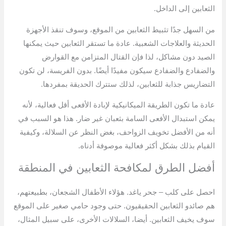
الثعابين إلى الداخل.
من السهل جدًا تثبيط الثعابين من الموقع، وسوف تنقذ الأجهزة
الحديثة والعلاجات الشعبية. عادة ما تستقر الثعابين حيث يمكنها
الصيد دون مشاكل، لذا فإن القتال المتزامن مع القوارض
والضفادع والضفادع سيكون مفيدًا أيضًا. بدون الفريسة، لن تكون
التضاريس جذابة للثعابين، لذلك ستترك الحديقة بمفردها.
عادة ما تكون الطريقة الميكانيكية لإبادة الأفعى أقل فعالية، لأنه
يمكن استبدال الأفعى السامة بثعبان غير ضار. هذا هو السبب في
أنه من الأفضل تخويف الزواحف، بغض النظر عن السلالة، وكيفية
القيام بذلك بشكل أكثر فعالية موصوفة أدناه.
أفضل الطرق لمكافحة الثعابين في المنطقة
احصل على كلب – جحر ياغد. هؤلاء الأطفال الشجعان، بطبيعتهم،
هم صائدو الثعابين الحقيقيون. حتى وجود حامي صغير على الموقع
سوف يخيف الثعابين. أيضا، السلالات الأخرى، على سبيل المثال،