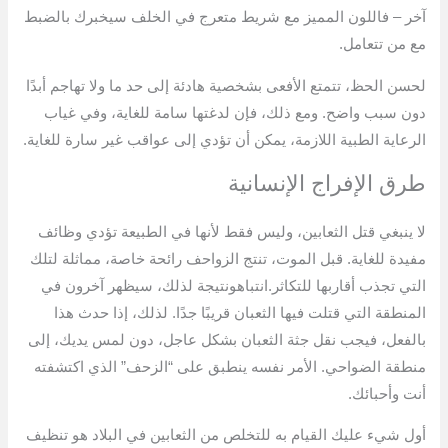
آخر – فاللون المميز مع شريط متعرج في الخلف سيخبرك بالضبط
مع من تتعامل.
لحسن الحظ، تتمتع الأفعى بشخصية هادئة إلى حد ما ولا تهاجم أبدًا
دون سبب واضح. ومع ذلك، فإن لدغتها سامة للغاية، وفي غياب
الرعاية الطبية اللازمة، يمكن أن تؤدي إلى عواقب غير سارة للغاية.
طرق الإفراج الإنسانية
لا ينبغي قتل الثعابين، وليس فقط لأنها في الطبيعة تؤدي وظائف
مفيدة للغاية. قبل الموت، تنتج الزواحف رائحة خاصة، مماثلة لتلك
التي تجذب أقاربها للتكاثر.انتباهونتيجة لذلك، سيظهر آخرون في
المنطقة التي قتلت فيها الثعبان قريبًا جدًا. لذلك، إذا حدث هذا
بالفعل، فيجب نقل جثة الثعبان بشكل عاجل، دون لمس يديك، إلى
منطقة الضواحي. الأمر نفسه ينطبق على “الزحف” الذي اكتشفته
أنت وأحبائك.
أول شيء عليك القيام به للتخلص من الثعابين في البلاد هو تنظيف