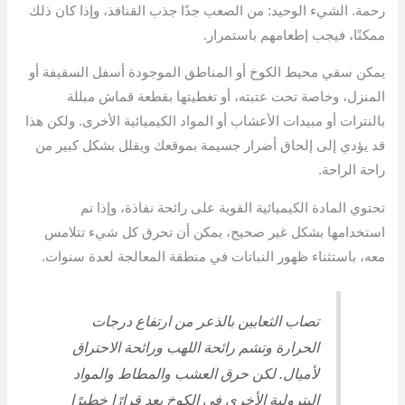
رحمة. الشيء الوحيد: من الصعب جدًا جذب القنافذ، وإذا كان ذلك
ممكنًا، فيجب إطعامهم باستمرار.
يمكن سقي محيط الكوخ أو المناطق الموجودة أسفل السقيفة أو
المنزل، وخاصة تحت عتبته، أو تغطيتها بقطعة قماش مبللة
بالنترات أو مبيدات الأعشاب أو المواد الكيميائية الأخرى. ولكن هذا
قد يؤدي إلى إلحاق أضرار جسيمة بموقعك ويقلل بشكل كبير من
راحة الراحة.
تحتوي المادة الكيميائية القوية على رائحة نفاذة، وإذا تم
استخدامها بشكل غير صحيح، يمكن أن تحرق كل شيء تتلامس
معه، باستثناء ظهور النباتات في منطقة المعالجة لعدة سنوات.
تصاب الثعابين بالذعر من ارتفاع درجات
الحرارة وتشم رائحة اللهب ورائحة الاحتراق
لأميال. لكن حرق العشب والمطاط والمواد
البترولية الأخرى في الكوخ يعد قرارًا خطيرًا