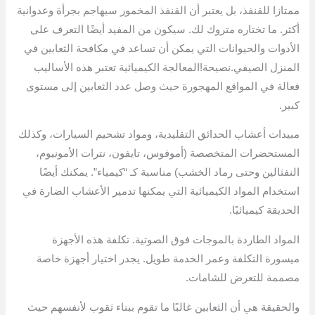
ممتازا للقنفذ، بل يعتبر أن القنفذ المخمور سيهاجم بجرأة وعدوانية
أكثر. ما تختاره متروك لك. سيكون من المفيد أيضًا التعرف على
الأدوات والحيوانات التي يمكن أن تساعد في مكافحة الثعابين في
المنزل الصيفي.نصيحة!المعالجة الكيميائية تعتبر هذه الأساليب
فعالة في المواقع المهجورة حيث وصل عدد الثعابين إلى مستوى
كبير.
مبيدات أعشاب الحدائق التقليدية، ومواد تشحيم السيارات، وكذلك
المستحضرات المتخصصة (أموفوس، تايفون، نترات الأمونيوم،
النفثالين وحتى رماد الخشب) مناسبة كـ “كيمياء”. يمكنك أيضًا
استخدام المواد الكيميائية التي يمكنها تدمير الأعشاب الضارة في
الحديقة كيميائيًا.
المواد الطاردة بالموجات فوق الصوتية. تكلفة هذه الأجهزة
ميسورة التكلفة وعمر الخدمة طويل. يجدر اختيار أجهزة خاصة
مصممة للتعرض للشامات.
والحقيقة هي أن الثعابين غالبًا ما تقوم ببناء ثقوب لأنفسهم حيث