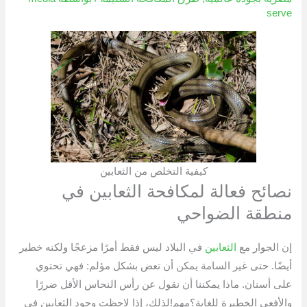
serve
كيفية التخلص من الثعابين
نصائح فعالة لمكافحة الثعابين في
منطقة الضواحي
إن الجوار مع
الثعابين
في البلاد ليس فقط أمرًا مزعجًا ولكنه خطير
أيضًا. حتى غير السامة يمكن أن تعض بشكل مؤلم: فهي تحتوي
على أسنان. ماذا يمكننا أن نقول عن رأس النحاس الأقل ضررًا
والأفعى الخطيرة للغاية؟مهم!لذلك، إذا لاحظت وجود الثعابين في