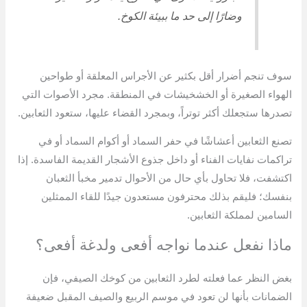
وضارًا إلى حد ما ببيئة الكوخ.
سوف تنجم أضرار أقل بكثير عن الأجراس المعلقة أو طواحين
الهواء الصغيرة أو الخشخيشات في المنطقة. مجرد الأصوات التي
تصدرها ستجعلك أكثر توتراً، وبمجرد القضاء عليها، ستعود الثعابين.
تصنع الثعابين أعشاشًا في حفر السماد أو أكوام السماد أو في
تراكمات نفايات الفناء أو داخل جذوع الأشجار القديمة الفاسدة. إذا
اكتشفت، فلا تحاول بأي حال من الأحوال تدمير مخبأ الثعبان
بنفسك؛ فليقم بذلك محترفون مستعدون جيدًا للقاء الممثلين
السامين لمملكة الثعابين.
ماذا نفعل عندما نواجه أفعى ولدغة أفعى؟
بغض النظر عما فعلته لطرد الثعابين من كوخك الصيفي، فإن
الضمانات بأنها لن تعود في موسم الربيع والصيف المقبل ضعيفة