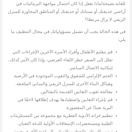
للغاية.نصيحة!ماذا تفعل إذا كان احتمال مواجهة البرمائيات في
أراضي حديقتك أو بستانك أو حديقتك أو المناطق المجاورة للمنزل
الريفي لا يزال مرتفعًا؟
في هذه الحالة يجب أن تشمل مسؤولياتك في مجال التنظيف ما
يلي:
قم بتعليم الأطفال وأفراد الأسرة الآخرين الإجراءات التي
تقلل إلى الصفر خطر اللقاء العرضي، وإذا كان الأمر كذلك،
إمكانية الاتصال المباشر.
الختم الإلزامي للشقوق والثقوب الموجودة في الأرضية
وهياكل البناء الأخرى للمنزل الريفي والمباني الملحقة.
معالجة ثقوب الثعابين القديمة بالنفثالين.
قم بإغراء الثعابين واصطيادها بهدف إطلاقها لاحقًا في
البرية بعيدًا عن المقصورة.
تنظيم خزانة الأدوية القطرية مع مجموعة من المستلزمات
الطبية ومستحضرات الإسعافات الأولية للدغة الثعبان.
ترتيب الستائر والحطب والمباني الزراعية الأخرى بحيث