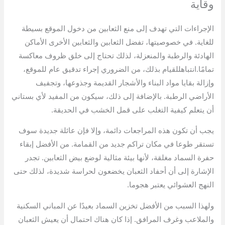
وقاية
الإجراءات التي تهدف إلى منع الثعابين من دخول الموقع بسيطة
للغاية. في خصوصيتها، تفضل الثعابين والثعابين الأخرى الأماكن
الهادئة والرطبة والمنعزلة، لذلك تحتاج إلى خلق ظروف معاكسة
تمامًا.انتباهللقيام بذلك، من الضروري إجراء تدقيق عام للموقع،
وإزالة بقايا مواد البناء والأشجار القديمة وجذوعها، وتجفيف
الأراضي الرطبة. بالإضافة إلى ذلك، سيكون من المفيد لأي بستاني
أن يتعلم كيفية التغلب على قمل الخشب في الحديقة.
يجب أن تكون هذه المراجعات دائمة، وإلا فإن عائلة جديدة سوف
تستقر طوعا في مكان تراكم جديد من القمامة. من الأفضل إبقاء
حفرة السماد مغلقة، لأنها بيئة مثالية لوضع بيض الثعابين. تجدر
الإشارة إلى أن أحفاد الثعبان يخضعون لحراسة شديدة، لذلك حتى
النهج العشوائي يعتبر هجوما.
ولهذا السبب من الأفضل تخزين السماد بعيدًا عن المباني السكنية
والملاعب وغرف المرافق. إذا كان هناك احتمال أن يعيش الثعبان