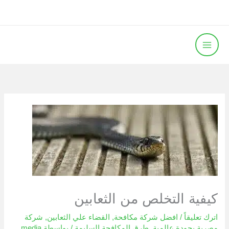
خطي
لى
لمحتوى
كيفية التخلص من الثعابين
اترك تعليقاً
/
افضل شركة مكافحة
,
القضاء علي الثعابين
,
شركة
مصرية بجودة عالمية
,
طرق المكافحة السليمة
/ بواسطة
media