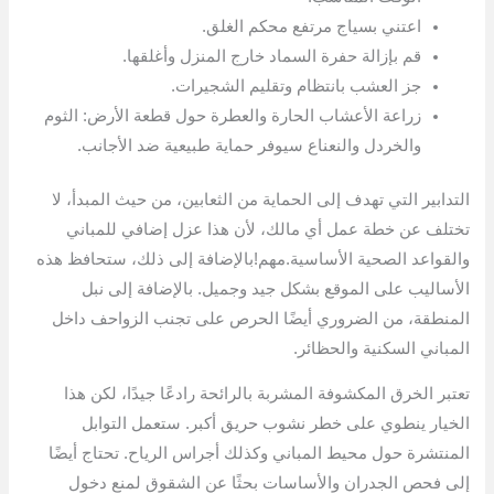
اعتني بسياج مرتفع محكم الغلق.
قم بإزالة حفرة السماد خارج المنزل وأغلقها.
جز العشب بانتظام وتقليم الشجيرات.
زراعة الأعشاب الحارة والعطرة حول قطعة الأرض: الثوم
والخردل والنعناع سيوفر حماية طبيعية ضد الأجانب.
التدابير التي تهدف إلى الحماية من الثعابين، من حيث المبدأ، لا
تختلف عن خطة عمل أي مالك، لأن هذا عزل إضافي للمباني
والقواعد الصحية الأساسية.مهم!بالإضافة إلى ذلك، ستحافظ هذه
الأساليب على الموقع بشكل جيد وجميل. بالإضافة إلى نبل
المنطقة، من الضروري أيضًا الحرص على تجنب الزواحف داخل
المباني السكنية والحظائر.
تعتبر الخرق المكشوفة المشربة بالرائحة رادعًا جيدًا، لكن هذا
الخيار ينطوي على خطر نشوب حريق أكبر. ستعمل التوابل
المنتشرة حول محيط المباني وكذلك أجراس الرياح. تحتاج أيضًا
إلى فحص الجدران والأساسات بحثًا عن الشقوق لمنع دخول