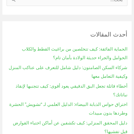
ا
ل
ب
ح
أحدث المقالات
ث
ع
الحماية الفائقة: كيف تتخلصين من براغيث القطط والكلاب
ن
الحوامل والجراء حديثة الولادة بأمان تام؟
:
شركاء السكن الصامتون: دليل شامل للتعرف على عناكب المنزل
وكيفية التعامل معها
أخطاء قاتلة تجعل البق الدقيقي يعود أقوى: كيف تتجنبها لإنقاذ
نباتاتك؟
اختراق حواس الذبابة البيضاء: الدليل العلمي لـ “تشويش” الحشرة
وطردها بدون مبيدات
دليل المحقق المنزلي: كيف تكشفين عن أماكن اختباء القوارض
قبل تفشيها؟