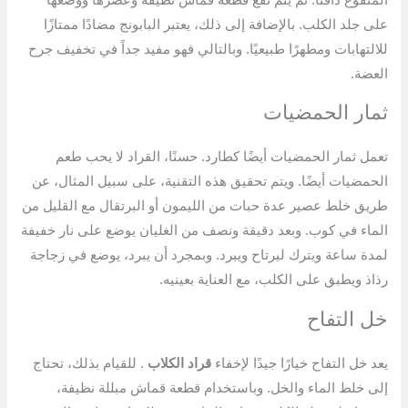
على جلد الكلب. بالإضافة إلى ذلك، يعتبر البابونج مضادًا ممتازًا
للالتهابات ومطهرًا طبيعيًا. وبالتالي فهو مفيد جداً في تخفيف جرح
العضة.
ثمار الحمضيات
تعمل ثمار الحمضيات أيضًا كطارد. حسنًا، القراد لا يحب طعم
الحمضيات أيضًا. ويتم تحقيق هذه التقنية، على سبيل المثال، عن
طريق خلط عصير عدة حبات من الليمون أو البرتقال مع القليل من
الماء في كوب. وبعد دقيقة ونصف من الغليان يوضع على نار خفيفة
لمدة ساعة ويترك ليرتاح ويبرد. وبمجرد أن يبرد، يوضع في زجاجة
رذاذ ويطبق على الكلب، مع العناية بعينيه.
خل التفاح
يعد خل التفاح خيارًا جيدًا لإخفاء
قراد الكلاب
. للقيام بذلك، تحتاج
إلى خلط الماء والخل. وباستخدام قطعة قماش مبللة نظيفة،