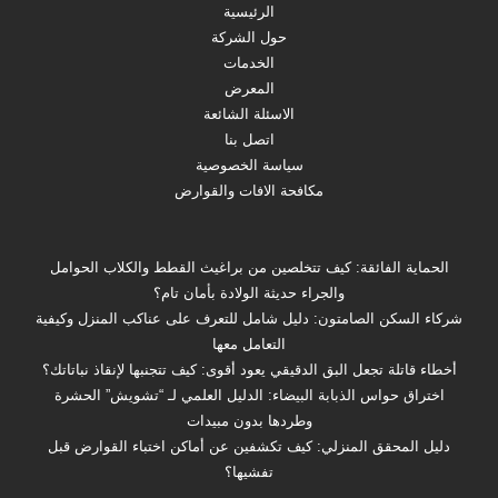
الرئيسية
حول الشركة
الخدمات
المعرض
الاسئلة الشائعة
اتصل بنا
سياسة الخصوصية
مكافحة الافات والقوارض
الحماية الفائقة: كيف تتخلصين من براغيث القطط والكلاب الحوامل
والجراء حديثة الولادة بأمان تام؟
شركاء السكن الصامتون: دليل شامل للتعرف على عناكب المنزل وكيفية
التعامل معها
أخطاء قاتلة تجعل البق الدقيقي يعود أقوى: كيف تتجنبها لإنقاذ نباتاتك؟
اختراق حواس الذبابة البيضاء: الدليل العلمي لـ “تشويش” الحشرة
وطردها بدون مبيدات
دليل المحقق المنزلي: كيف تكشفين عن أماكن اختباء القوارض قبل
تفشيها؟