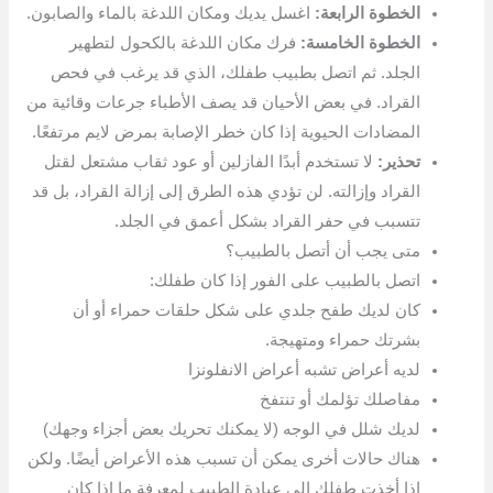
الخطوة الرابعة:
اغسل يديك ومكان اللدغة بالماء والصابون.
الخطوة الخامسة:
فرك مكان اللدغة بالكحول لتطهير
الجلد. ثم اتصل بطبيب طفلك، الذي قد يرغب في فحص
القراد. في بعض الأحيان قد يصف الأطباء جرعات وقائية من
المضادات الحيوية إذا كان خطر الإصابة بمرض لايم مرتفعًا.
تحذير:
لا تستخدم أبدًا الفازلين أو عود ثقاب مشتعل لقتل
القراد وإزالته. لن تؤدي هذه الطرق إلى إزالة القراد، بل قد
تتسبب في حفر القراد بشكل أعمق في الجلد.
متى يجب أن أتصل بالطبيب؟
اتصل بالطبيب على الفور إذا كان طفلك:
كان لديك طفح جلدي على شكل حلقات حمراء أو أن
بشرتك حمراء ومتهيجة.
لديه أعراض تشبه أعراض الانفلونزا
مفاصلك تؤلمك أو تنتفخ
لديك شلل في الوجه (لا يمكنك تحريك بعض أجزاء وجهك)
هناك حالات أخرى يمكن أن تسبب هذه الأعراض أيضًا. ولكن
إذا أخذت طفلك إلى عيادة الطبيب لمعرفة ما إذا كان