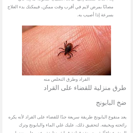
مصابًا بمرض لايم في أقرب وقت ممكن، فيمكنك بدء العلاج
بسرعة إذا أصيب به.
القراد وطرق التخلص منه
طرق منزلية للقضاء على القراد
ضخ البابونج
يعد منقوع البابونج طريقة سريعة جدًا للقضاء على القراد لأنه يكره
رائحته ويخيفه. لتحقيق ذلك، عليك غلي الماء والبابونج وترك
المنقوع دافئًا. ثم يتم نقع قطعة قماش نظيفة وعصرها ووضعها