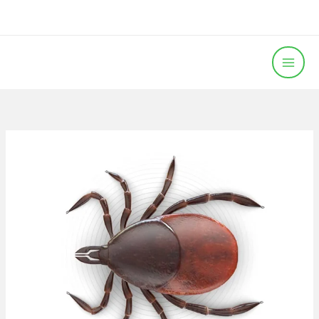
خطي
لى
لمحتوى