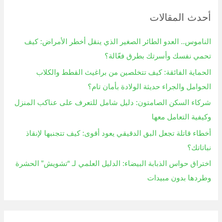
ح
أحدث المقالات
ث
ع
الناموس.. العدو الطائر الصغير الذي ينقل أخطر الأمراض: كيف
ن
تحمي نفسك وأسرتك بطرق فعّالة؟
:
الحماية الفائقة: كيف تتخلصين من براغيث القطط والكلاب
الحوامل والجراء حديثة الولادة بأمان تام؟
شركاء السكن الصامتون: دليل شامل للتعرف على عناكب المنزل
وكيفية التعامل معها
أخطاء قاتلة تجعل البق الدقيقي يعود أقوى: كيف تتجنبها لإنقاذ
نباتاتك؟
اختراق حواس الذبابة البيضاء: الدليل العلمي لـ “تشويش” الحشرة
وطردها بدون مبيدات