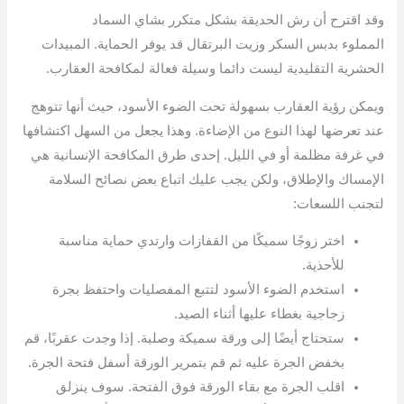
وقد اقترح أن رش الحديقة بشكل متكرر بشاي السماد
المملوء بدبس السكر وزيت البرتقال قد يوفر الحماية. المبيدات
الحشرية التقليدية ليست دائما وسيلة فعالة لمكافحة العقارب.
ويمكن رؤية العقارب بسهولة تحت الضوء الأسود، حيث أنها تتوهج
عند تعرضها لهذا النوع من الإضاءة. وهذا يجعل من السهل اكتشافها
في غرفة مظلمة أو في الليل. إحدى طرق المكافحة الإنسانية هي
الإمساك والإطلاق، ولكن يجب عليك اتباع بعض نصائح السلامة
لتجنب اللسعات:
اختر زوجًا سميكًا من القفازات وارتدي حماية مناسبة
للأحذية.
استخدم الضوء الأسود لتتبع المفصليات واحتفظ بجرة
زجاجية بغطاء عليها أثناء الصيد.
ستحتاج أيضًا إلى ورقة سميكة وصلبة. إذا وجدت عقربًا، قم
بخفض الجرة عليه ثم قم بتمرير الورقة أسفل فتحة الجرة.
اقلب الجرة مع بقاء الورقة فوق الفتحة. سوف ينزلق