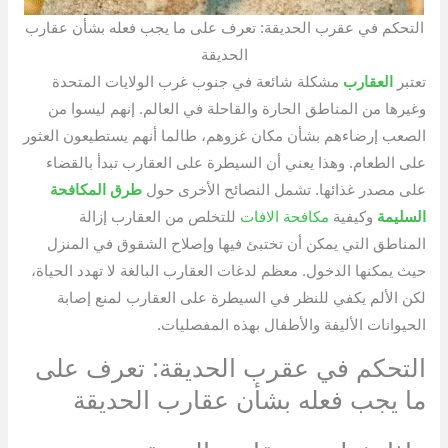
التحكم في عقرب الحديقة: تعرف على ما يجب فعله بشأن عقارب
الحديقة
تعتبر
العقارب
مشكلة شائعة في جنوب غرب الولايات المتحدة
وغيرها من المناطق الحارة والقاحلة في العالم. إنهم ليسوا من
الصعب إرضاءهم بشأن مكان غزوهم، طالما أنهم يستطيعون العثور
على الطعام. وهذا يعني أن السيطرة على العقارب تبدأ بالقضاء
على مصدر غذائها. تشمل النصائح الأخرى حول
طرق المكافحة
السليمة
وكيفية
مكافحة الافات
للتخلص من العقارب إزالة
المناطق التي يمكن أن تختبئ فيها وإصلاح الشقوق في المنزل
حيث يمكنها الدخول. معظم لدغات العقارب البالغة لا تهدد الحياة،
لكن الألم يكفي للنظر في السيطرة على العقارب لمنع إصابة
الحيوانات الأليفة والأطفال بهذه المفصليات.
التحكم في عقرب الحديقة: تعرف على
ما يجب فعله بشأن عقارب الحديقة