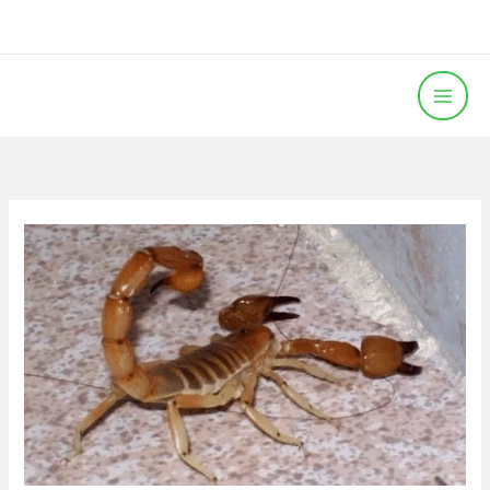
خطي
لى
لمحتوى