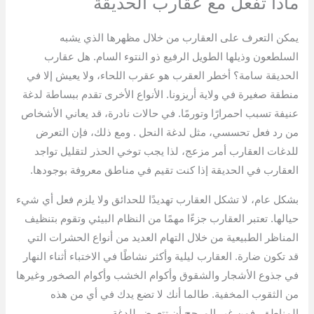
ماذا تفعل مع عقارب الحديقة
يمكن التعرف على العقارب من خلال مظهرها الذي يشبه
السلطعون وذيلها الطويل الرفيع ذو النتوء السام. هل عقارب
الحديقة سامة؟ أخطر العقرب هو عقرب اللحاء، ولا يعيش إلا في
منطقة صغيرة في ولاية أريزونا. الأنواع الأخرى تقدم ببساطة لدغة
عنيفة تسبب احمرارًا وتورمًا. في حالات نادرة، قد يعاني الأشخاص
من رد فعل تحسسي، مثل لدغة النحل . ومع ذلك، فإن التعرض
للدغات العقارب أمر مزعج، لذا يجب توخي الحذر لتقليل تواجد
العقارب في الحديقة إذا كنت تقيم في مناطق معروفة بوجودها.
بشكل عام، لا تشكل العقارب تهديدًا للحدائق ولا يلزم فعل أي شيء
حيالها. تعتبر العقارب جزءًا مهمًا من النظام البيئي وتقوم بتنظيف
المناظر الطبيعية من خلال التهام العديد من أنواع الحشرات التي
قد تكون ضارة. العقارب ليلية وأكثر نشاطًا في الاختباء أثناء النهار
في جذوع الأشجار والشقوق وأكوام الخشب وأكوام الصخور وغيرها
من الثقوب المخفية. طالما أنك لا تضع يدك في أي من هذه
المناطق، فمن غير المرجح أن تتعرض للدغة.