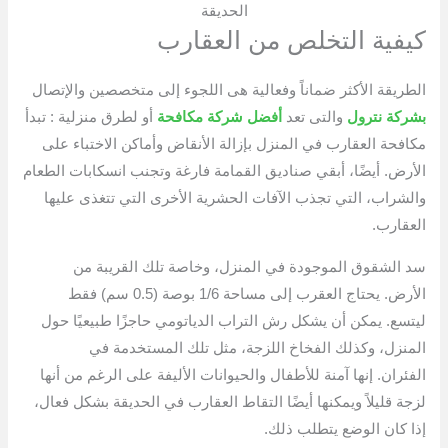
الحديقة
كيفية التخلص من العقارب
الطريقة الأكثر ضماناً وفعالية هى اللجوء إلى متخصصين والإتصال
بشركة نترول
والتى تعد
أفضل شركة مكافحة
أو لطرق منزلية : تبدأ
مكافحة العقارب في المنزل بإزالة الأنقاض وأماكن الاختباء على
الأرض. أيضًا، أبقي صناديق القمامة فارغة وتجنب انسكابات الطعام
والشراب، التي تجذب الآفات الحشرية الأخرى التي تتغذى عليها
العقارب.
سد الشقوق الموجودة في المنزل، وخاصة تلك القريبة من
الأرض. يحتاج العقرب إلى مساحة 1/6 بوصة (0.5 سم) فقط
ليتسع. يمكن أن يشكل رش التراب الدياتومي حاجزًا طبيعيًا حول
المنزل، وكذلك الفخاخ اللزجة، مثل تلك المستخدمة في
الفئران. إنها آمنة للأطفال والحيوانات الأليفة على الرغم من أنها
لزجة قليلاً ويمكنها أيضًا التقاط العقارب في الحديقة بشكل فعال،
إذا كان الوضع يتطلب ذلك.