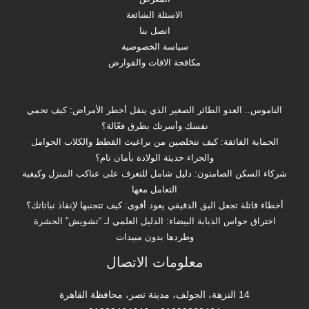
الاسئلة الشائعة
اتصل بنا
سياسة الخصوصية
مكافحة الافات والقوارض
الناموس.. العدو الطائر الصغير الذي ينقل أخطر الأمراض: كيف تحمي
نفسك وأسرتك بطرق فعّالة؟
الحماية الفائقة: كيف تتخلصين من براغيث القطط والكلاب الحوامل
والجراء حديثة الولادة بأمان تام؟
شركاء السكن الصامتون: دليل شامل للتعرف على عناكب المنزل وكيفية
التعامل معها
أخطاء قاتلة تجعل البق الدقيقي يعود أقوى: كيف تتجنبها لإنقاذ نباتاتك؟
اختراق حواس الذبابة البيضاء: الدليل العلمي لـ “تشويش” الحشرة
وطردها بدون مبيدات
معلومات الاتصال
14 النزهة، الجولف، مدينة نصر، محافظة القاهرة‬