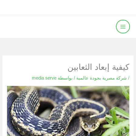
خطي
لى
لمحتوى
كيفية إبعاد الثعابين
/
شركة مصرية بجودة عالمية
/ بواسطة
media serve