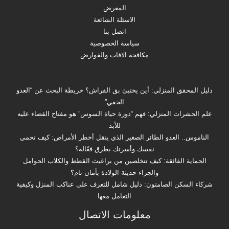
المعرض
الاسئلة الشائعة
اتصل بنا
سياسة الخصوصية
مكافحة الافات والقوارض
دليل المحقق المنزلي: أين يختبئ بق الفراش؟ خريطة البحث عن “العدو
الخفي”
علم الحشرات المنزلي: فهم “دورة حياة السوس” هو مفتاح القضاء عليه
للأبد
الناموس.. العدو الطائر الصغير الذي ينقل أخطر الأمراض: كيف تحمي
نفسك وأسرتك بطرق فعّالة؟
الحماية الفائقة: كيف تتخلصين من براغيث القطط والكلاب الحوامل
والجراء حديثة الولادة بأمان تام؟
شركاء السكن الصامتون: دليل شامل للتعرف على عناكب المنزل وكيفية
التعامل معها
معلومات الاتصال