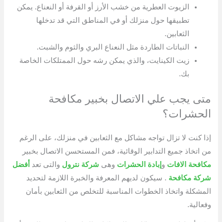
الزيوت العطرية من خشب الأرز أو القرفة أو النعناع. يمكن
تطبيقها حول منزلك أو في المناطق التي قد تدخلها
الثعابين.
النباتات الطاردة مثل النعناع البري والثوم والشبت.
زيت الكينايت، والذي يمكن رشه حول الممتلكات الخاصة
بك.
متى يجب علي الاتصال بخبير مكافحة
الحشرات؟
إذا كنت لا تزال تواجه مشاكل مع الثعابين في منزلك، على الرغم
من اتخاذ جميع التدابير الوقائية، فمن المستحسن الاتصال بخبير
مكافحة الافات
و
إبادة الحشرات
وهى
شركة نترول
والتى تعد
أفضل
شركة مكافحة
. سيكون لديهم المعرفة والخبرة اللازمة لتحديد
المشكلة واتخاذ الخطوات المناسبة للتخلص من الثعابين بأمان
وفعالية.