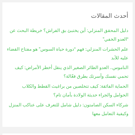
ح
أحدث المقالات
ث
ع
دليل المحقق المنزلي: أين يختبئ بق الفراش؟ خريطة البحث عن
ن
“العدو الخفي”
:
علم الحشرات المنزلي: فهم “دورة حياة السوس” هو مفتاح القضاء
عليه للأبد
الناموس.. العدو الطائر الصغير الذي ينقل أخطر الأمراض: كيف
تحمي نفسك وأسرتك بطرق فعّالة؟
الحماية الفائقة: كيف تتخلصين من براغيث القطط والكلاب
الحوامل والجراء حديثة الولادة بأمان تام؟
شركاء السكن الصامتون: دليل شامل للتعرف على عناكب المنزل
وكيفية التعامل معها