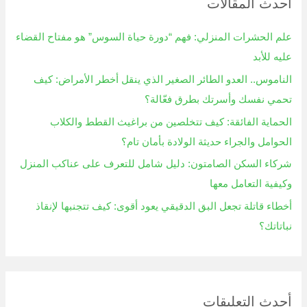
أحدث المقالات
ث
ع
علم الحشرات المنزلي: فهم “دورة حياة السوس” هو مفتاح القضاء
ن
عليه للأبد
:
الناموس.. العدو الطائر الصغير الذي ينقل أخطر الأمراض: كيف
تحمي نفسك وأسرتك بطرق فعّالة؟
الحماية الفائقة: كيف تتخلصين من براغيث القطط والكلاب
الحوامل والجراء حديثة الولادة بأمان تام؟
شركاء السكن الصامتون: دليل شامل للتعرف على عناكب المنزل
وكيفية التعامل معها
أخطاء قاتلة تجعل البق الدقيقي يعود أقوى: كيف تتجنبها لإنقاذ
نباتاتك؟
أحدث التعليقات