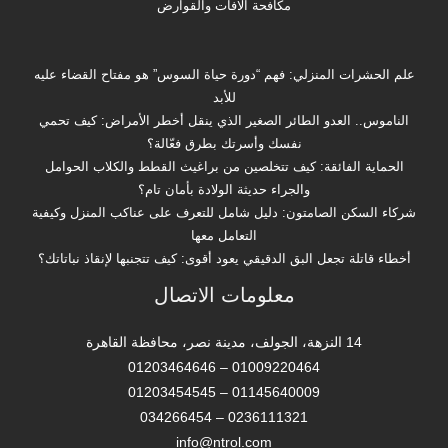
مكافحة الافات والقوارض
علم الحشرات المنزلي: فهم “دورة حياة السوس” هو مفتاح القضاء عليه
للأبد
الناموس.. العدو الطائر الصغير الذي ينقل أخطر الأمراض: كيف تحمي
نفسك وأسرتك بطرق فعّالة؟
الحماية الفائقة: كيف تتخلصين من براغيث القطط والكلاب الحوامل
والجراء حديثة الولادة بأمان تام؟
شركاء السكن الصامتون: دليل شامل للتعرف على عناكب المنزل وكيفية
التعامل معها
أخطاء قاتلة تجعل البق الدقيقي يعود أقوى: كيف تتجنبها لإنقاذ نباتاتك؟
معلومات الاتصال
14 النزهة، الجولف، مدينة نصر، محافظة القاهرة‬
01009220464 – 01203464646
01145640009 – 01203454545
0236111321 – 034266454
info@ntrol.com