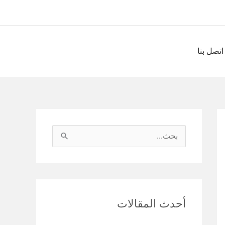
اتصل بنا
ا
ل
ب
ح
أحدث المقالات
ث
ع