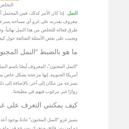
التخلص 
النمل
. إذا كان الأمر كذلك، فمن المحتمل 
معروف بقدرته على غزو أي مساحة بسرعة
طرق فعالة للتخلص من هذا النمل نهائياً. 
ونجيب على بعض الأسئلة الشائعة حول كيفي
ما هو بالضبط “النمل المجنو
“النمل المجنون”، المعروف أيضًا باسم النم
أمريكا الجنوبية. إنها مزعجة بشكل خاص ب
بسرعة من مكان إلى آخر. بالإضافة إلى ذلك
زوارًا غير مرغوب فيهم في مطبخنا.
كيف يمكنني التعرف على غزو
يتميز غزو “النمل المجنون” عادةً بوجود أع
ذو لون بني فاتح، ويتحرك بسرعة في ملف واح