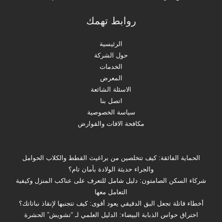
روابط تهمك
الرئيسية
حول الشركة
الخدمات
المعرض
الاسئلة الشائعة
اتصل بنا
سياسة الخصوصية
مكافحة الافات والقوارض
الحماية الفائقة: كيف تتخلصين من براغيث القطط والكلاب الحوامل
والجراء حديثة الولادة بأمان تام؟
شركاء السكن الصامتون: دليل شامل للتعرف على عناكب المنزل وكيفية
التعامل معها
أخطاء قاتلة تجعل البق الدقيقي يعود أقوى: كيف تتجنبها لإنقاذ نباتاتك؟
اختراق حواس الذبابة البيضاء: الدليل العلمي لـ “تشويش” الحشرة