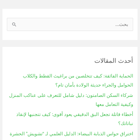
ا
ل
ب
ح
أحدث المقالات
ث
ع
الحماية الفائقة: كيف تتخلصين من براغيث القطط والكلاب
ن
الحوامل والجراء حديثة الولادة بأمان تام؟
:
شركاء السكن الصامتون: دليل شامل للتعرف على عناكب المنزل
وكيفية التعامل معها
أخطاء قاتلة تجعل البق الدقيقي يعود أقوى: كيف تتجنبها لإنقاذ
نباتاتك؟
اختراق حواس الذبابة البيضاء: الدليل العلمي لـ “تشويش” الحشرة