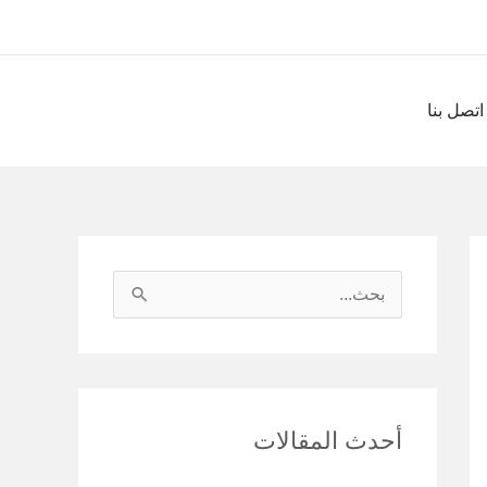
اتصل بنا
ا
ل
ب
ح
أحدث المقالات
ث
ع