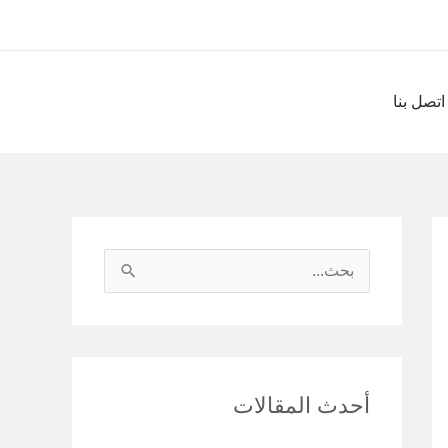
اتصل بنا
ا
ل
ب
ح
أحدث المقالات
ث
ع