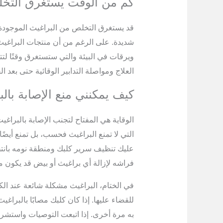
كم من الوقت يستغرق التخل
قد يستغرق التخلص من البراغيث الموجودة 
شديدة. على الرغم من أن منتجات البراغيث تق
ويرقات في البيئة والتي ستستغرق وقتًا لتت
العلاج ومواصلة التدابير الوقائية حتى بعد ا
كيف يمكنني منع الإصابة بال
الوقاية هي المفتاح لتجنب الإصابة بالبراغ
التي لا تمنع البراغيث فحسب، بل تمنع أيضًا
عليك تنظيف سرير كلبك ومنطقة نومه بانتظ
فراشه لإزالة أي براغيث أو بيض قد يكون مو
في الختام، البراغيث مشكلة شائعة عند ا
للقضاء عليها. إذا كان كلبك مصابًا بالبرا
به مرة أخرى. إذا اتبعت التوصيات واستشرت