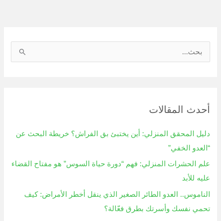
ا
ل
ب
ح
أحدث المقالات
ث
ع
دليل المحقق المنزلي: أين يختبئ بق الفراش؟ خريطة البحث عن
ن
“العدو الخفي”
:
علم الحشرات المنزلي: فهم “دورة حياة السوس” هو مفتاح القضاء
عليه للأبد
الناموس.. العدو الطائر الصغير الذي ينقل أخطر الأمراض: كيف
تحمي نفسك وأسرتك بطرق فعّالة؟