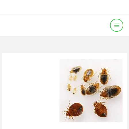
خطي
لى
لمحتوى