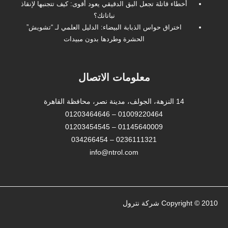
أخطاء قاتلة تجعل البق الدقيقي يعود أقوى: كيف تتجنبها لإنقاذ
نباتاتك؟
اختراق حواس الذبابة البيضاء: الدليل العلمي لـ “تشويش”
الحشرة وطردها بدون مبيدات
معلومات الاتصال
14 النزهة، الجولف، مدينة نصر، محافظة القاهرة‬
01009220464 – 01203464646
01145640009 – 01203454545
0236111321 – 034266454
info@ntrol.com
Copyright © 2010 شركة نترول