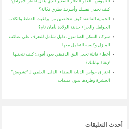
الناموس.. العدو الطائر الصغير الذي ينقل أخطر الأمراض:
كيف تحمي نفسك وأسرتك بطرق فعّالة؟
الحماية الفائقة: كيف تتخلصين من براغيث القطط والكلاب
الحوامل والجراء حديثة الولادة بأمان تام؟
شركاء السكن الصامتون: دليل شامل للتعرف على عناكب
المنزل وكيفية التعامل معها
أخطاء قاتلة تجعل البق الدقيقي يعود أقوى: كيف تتجنبها
لإنقاذ نباتاتك؟
اختراق حواس الذبابة البيضاء: الدليل العلمي لـ “تشويش”
الحشرة وطردها بدون مبيدات
أحدث التعليقات