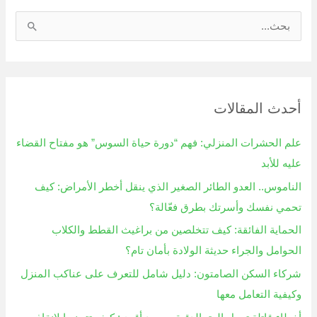
ا
ل
ب
ح
أحدث المقالات
ث
ع
علم الحشرات المنزلي: فهم “دورة حياة السوس” هو مفتاح القضاء
ن
عليه للأبد
:
الناموس.. العدو الطائر الصغير الذي ينقل أخطر الأمراض: كيف
تحمي نفسك وأسرتك بطرق فعّالة؟
الحماية الفائقة: كيف تتخلصين من براغيث القطط والكلاب
الحوامل والجراء حديثة الولادة بأمان تام؟
شركاء السكن الصامتون: دليل شامل للتعرف على عناكب المنزل
وكيفية التعامل معها