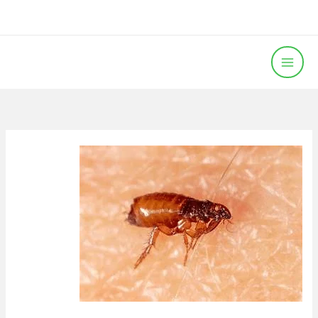
خطي
لى
لمحتوى