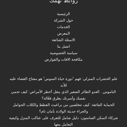
روابط تهمك
الرئيسية
حول الشركة
الخدمات
المعرض
الاسئلة الشائعة
اتصل بنا
سياسة الخصوصية
مكافحة الافات والقوارض
علم الحشرات المنزلي: فهم “دورة حياة السوس” هو مفتاح القضاء عليه
للأبد
الناموس.. العدو الطائر الصغير الذي ينقل أخطر الأمراض: كيف تحمي
نفسك وأسرتك بطرق فعّالة؟
الحماية الفائقة: كيف تتخلصين من براغيث القطط والكلاب الحوامل
والجراء حديثة الولادة بأمان تام؟
شركاء السكن الصامتون: دليل شامل للتعرف على عناكب المنزل وكيفية
التعامل معها