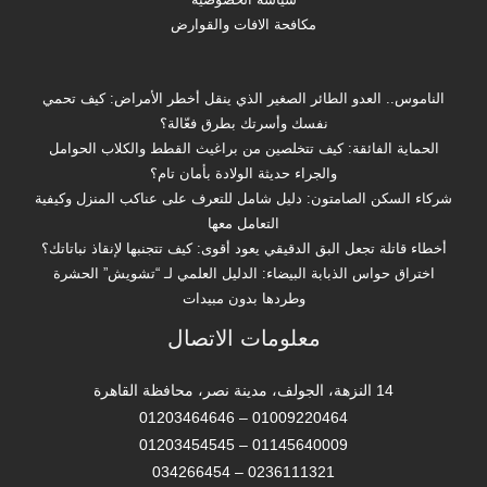
مكافحة الافات والقوارض
الناموس.. العدو الطائر الصغير الذي ينقل أخطر الأمراض: كيف تحمي
نفسك وأسرتك بطرق فعّالة؟
الحماية الفائقة: كيف تتخلصين من براغيث القطط والكلاب الحوامل
والجراء حديثة الولادة بأمان تام؟
شركاء السكن الصامتون: دليل شامل للتعرف على عناكب المنزل وكيفية
التعامل معها
أخطاء قاتلة تجعل البق الدقيقي يعود أقوى: كيف تتجنبها لإنقاذ نباتاتك؟
اختراق حواس الذبابة البيضاء: الدليل العلمي لـ “تشويش” الحشرة
وطردها بدون مبيدات
معلومات الاتصال
14 النزهة، الجولف، مدينة نصر، محافظة القاهرة‬
01009220464 – 01203464646
01145640009 – 01203454545
0236111321 – 034266454