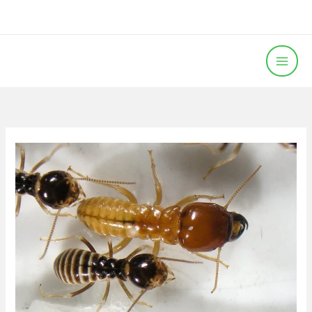
خطي
لى
لمحتوى