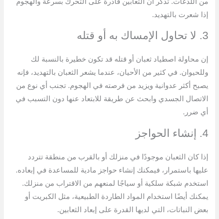
من اللدغات. تذكر أن الثعابين قادرة على التحرك بسرعة والهجوم
إذا شعرت بالتهديد.
3. لا تحاول الإمساك به أو قتله
إن محاولة اصطياد ثعبان أو قتله قد تكون خطيرة بالنسبة لك
وللحيوان. في كثير من الأحيان، عندما يشعر الثعبان بالتهديد، فإنه
يصبح أكثر عدوانية ويزيد من فرصته في الهجوم. تجنب أي نوع من
الاتصال الجسدي وابحث عن طريقة للابتعاد عنها دون التسبب في
أي ضرر.
4. إنشاء الحواجز
إذا كان الثعبان موجودًا في منزلك أو بالقرب من منطقة تتردد
عليها باستمرار، فيمكنك إنشاء حواجز مادية للمساعدة في إبعاده.
استخدم شبكة سلكية أو سياجًا لمنعهم من الاقتراب من منزلك.
يمكنك أيضًا استخدام المواد الطاردة الطبيعية، مثل الكبريت أو
بعض النباتات، التي لديها القدرة على إبعاد الثعابين.