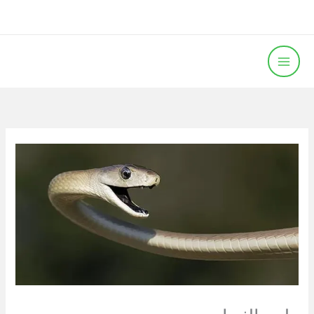
خطي
لى
لمحتوى