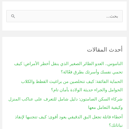
ا
ل
ب
ح
أحدث المقالات
ث
ع
الناموس.. العدو الطائر الصغير الذي ينقل أخطر الأمراض: كيف
ن
تحمي نفسك وأسرتك بطرق فعّالة؟
:
الحماية الفائقة: كيف تتخلصين من براغيث القطط والكلاب
الحوامل والجراء حديثة الولادة بأمان تام؟
شركاء السكن الصامتون: دليل شامل للتعرف على عناكب المنزل
وكيفية التعامل معها
أخطاء قاتلة تجعل البق الدقيقي يعود أقوى: كيف تتجنبها لإنقاذ
نباتاتك؟