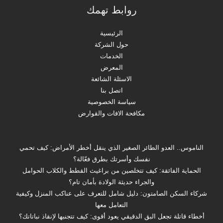
روابط تهمك
الرئيسية
حول الشركة
الخدمات
المعرض
الاسئلة الشائعة
اتصل بنا
سياسة الخصوصية
مكافحة الافات والقوارض
الناموس.. العدو الطائر الصغير الذي ينقل أخطر الأمراض: كيف تحمي
نفسك وأسرتك بطرق فعّالة؟
الحماية الفائقة: كيف تتخلصين من براغيث القطط والكلاب الحوامل
والجراء حديثة الولادة بأمان تام؟
شركاء السكن الصامتون: دليل شامل للتعرف على عناكب المنزل وكيفية
التعامل معها
أخطاء قاتلة تجعل البق الدقيقي يعود أقوى: كيف تتجنبها لإنقاذ نباتاتك؟