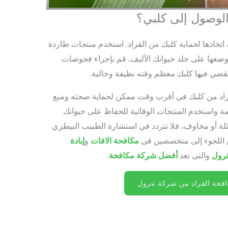
الوصول إلى كلبي؟
نك اتخاذها لحماية كلبك من القراد. استخدم منتجات طاردة
م وضعها على جلد حيوانك الأليف. قم بإجراء فحوصات
قضي فيها كلبك معظم وقته نظيفة وخالية.
راد من كلبك في أقرب وقت ممكن لحماية صحته ومنع
ة واستخدم المنتجات الوقائية للحفاظ على حيوانك
أسئلة أو مخاوف، فلا تتردد في استشارة الطبيب البيطري
من اللجوء إلى متخصصين فى
مكافحة الافات
و
إبادة
ترول
والتى تعد
أفضل شركة مكافحة
.
حة القراد من شركة نترول