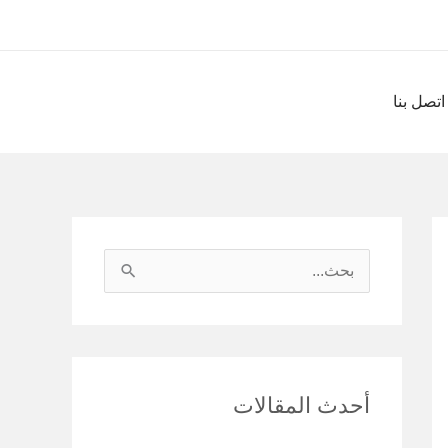
اتصل بنا
ا
ل
ب
ح
أحدث المقالات
ث
ع