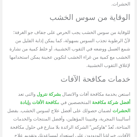
الحشرات.
الوقاية من سوس الخشب
للوقاية من سوس الخشب يجب الحرص على جفاف جو الغرفة؛
لأنّ الرطوبة تجذب السوس بسهولة، كما يمكن إذابة القليل من
شمع العسل ووضعه في الثقوب الخشبية، أو خلط كمية من نشارة
الخشب مع كمية من غراء الخشب لتكوين عجينة يمكن استخدامها
لإغلاق الثقوب الخشبية.
خدمات مكافحة الآفات
استعن بخدمة مكافحة آفات والاتصال
ب
شركة نترول
والتى تعد
أفضل شركة مكافحة
المتخصصين في
م
كافحة الأفات
و
إبادة
الحشرات
لضمان حصولك على أفضل علاج لسوس الخشب. بفضل
أساليبنا المجربة، وفنيينا المؤهلين، وأفضل المنتجات والخدمات
المتاحة، تُعدّ “هاوكس” الشركة الرائدة بلا منازع في حلول مكافحة
الآفات. خبراؤنا الودودون على استعداد لمساعدتك وتقديم علاج