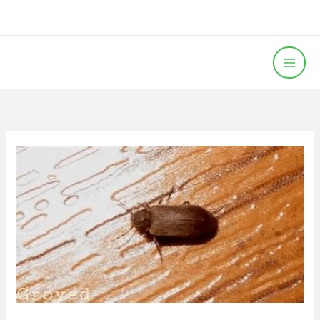
خطي
لى
لمحتوى