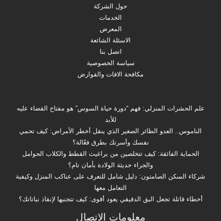
حول الشركة
الخدمات
المعرض
الاسئلة الشائعة
اتصل بنا
سياسة الخصوصية
مكافحة الافات والقوارض
علم الحشرات المنزلي: فهم “دورة حياة السوس” هو مفتاح القضاء عليه
للأبد
الناموس.. العدو الطائر الصغير الذي ينقل أخطر الأمراض: كيف تحمي
نفسك وأسرتك بطرق فعّالة؟
الحماية الفائقة: كيف تتخلصين من براغيث القطط والكلاب الحوامل
والجراء حديثة الولادة بأمان تام؟
شركاء السكن الصامتون: دليل شامل للتعرف على عناكب المنزل وكيفية
التعامل معها
أخطاء قاتلة تجعل البق الدقيقي يعود أقوى: كيف تتجنبها لإنقاذ نباتاتك؟
معلومات الاتصال