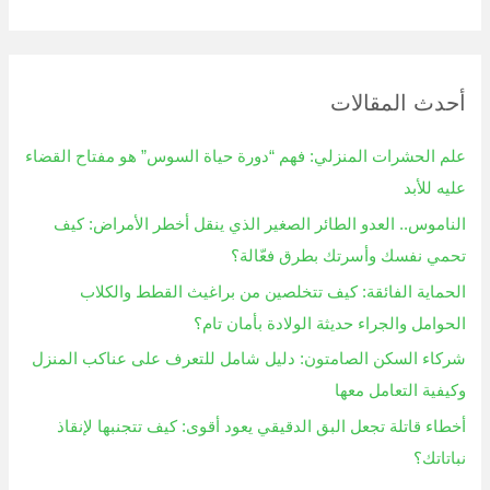
ل
ب
ح
أحدث المقالات
ث
ع
علم الحشرات المنزلي: فهم “دورة حياة السوس” هو مفتاح القضاء
ن
عليه للأبد
:
الناموس.. العدو الطائر الصغير الذي ينقل أخطر الأمراض: كيف
تحمي نفسك وأسرتك بطرق فعّالة؟
الحماية الفائقة: كيف تتخلصين من براغيث القطط والكلاب
الحوامل والجراء حديثة الولادة بأمان تام؟
شركاء السكن الصامتون: دليل شامل للتعرف على عناكب المنزل
وكيفية التعامل معها
أخطاء قاتلة تجعل البق الدقيقي يعود أقوى: كيف تتجنبها لإنقاذ
نباتاتك؟