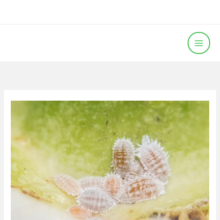
خطي
لى
لمحتوى