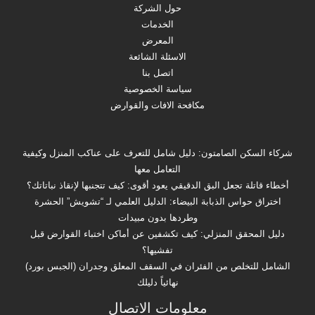
حول الشركة
الخدمات
المعرض
الاسئلة الشائعة
اتصل بنا
سياسة الخصوصية
مكافحة الافات والقوارض
شركاء السكن الصامتون: دليل شامل للتعرف على عناكب المنزل وكيفية
التعامل معها
أخطاء قاتلة تجعل البق الدقيقي يعود أقوى: كيف تتجنبها لإنقاذ نباتاتك؟
اختراق حواس الذبابة البيضاء: الدليل العلمي لـ “تشويش” الحشرة
وطردها بدون مبيدات
دليل المحقق المنزلي: كيف تكشفين عن أماكن اختباء القوارض قبل
تفشيها؟
الشامل للتخلص من الفئران في السقف المعلق وجدران (الجبس بورد)
نهائياً دليلك
معلومات الاتصال