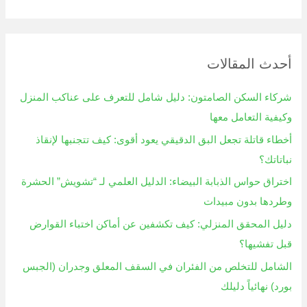
ل
ب
ح
أحدث المقالات
ث
ع
شركاء السكن الصامتون: دليل شامل للتعرف على عناكب المنزل
ن
وكيفية التعامل معها
:
أخطاء قاتلة تجعل البق الدقيقي يعود أقوى: كيف تتجنبها لإنقاذ
نباتاتك؟
اختراق حواس الذبابة البيضاء: الدليل العلمي لـ “تشويش” الحشرة
وطردها بدون مبيدات
دليل المحقق المنزلي: كيف تكشفين عن أماكن اختباء القوارض
قبل تفشيها؟
الشامل للتخلص من الفئران في السقف المعلق وجدران (الجبس
بورد) نهائياً دليلك