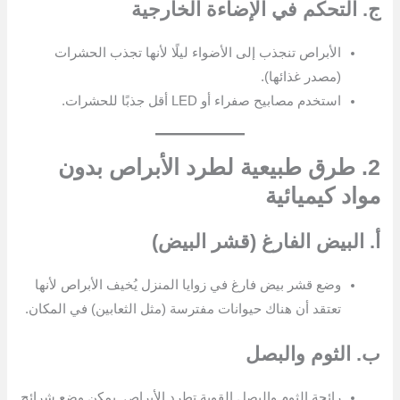
ج. التحكم في الإضاءة الخارجية
الأبراص تنجذب إلى الأضواء ليلًا لأنها تجذب الحشرات
(مصدر غذائها).
استخدم مصابيح صفراء أو LED أقل جذبًا للحشرات.
2. طرق طبيعية لطرد الأبراص بدون
مواد كيميائية
أ. البيض الفارغ (قشر البيض)
وضع قشر بيض فارغ في زوايا المنزل يُخيف الأبراص لأنها
تعتقد أن هناك حيوانات مفترسة (مثل الثعابين) في المكان.
ب. الثوم والبصل
رائحة الثوم والبصل القوية تطرد الأبراص. يمكن وضع شرائح