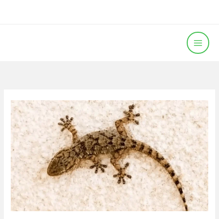
خطي
لى
لمحتوى