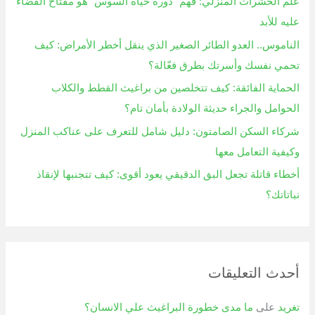
علم الحشرات المنزلي: فهم “دورة حياة السوس” هو مفتاح القضاء
ن
عليه للأبد
:
الناموس.. العدو الطائر الصغير الذي ينقل أخطر الأمراض: كيف
تحمي نفسك وأسرتك بطرق فعّالة؟
الحماية الفائقة: كيف تتخلصين من براغيث القطط والكلاب
الحوامل والجراء حديثة الولادة بأمان تام؟
شركاء السكن الصامتون: دليل شامل للتعرف على عناكب المنزل
وكيفية التعامل معها
أخطاء قاتلة تجعل البق الدقيقي يعود أقوى: كيف تتجنبها لإنقاذ
نباتاتك؟
أحدث التعليقات
تغريد
على
ما مدى خطورة البراغيث علي الانسان؟