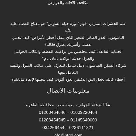
مكافحة الافات والقوارض
علم الحشرات المنزلي: فهم “دورة حياة السوس” هو مفتاح القضاء عليه
للأبد
الناموس.. العدو الطائر الصغير الذي ينقل أخطر الأمراض: كيف تحمي
نفسك وأسرتك بطرق فعّالة؟
الحماية الفائقة: كيف تتخلصين من براغيث القطط والكلاب الحوامل
والجراء حديثة الولادة بأمان تام؟
شركاء السكن الصامتون: دليل شامل للتعرف على عناكب المنزل وكيفية
التعامل معها
أخطاء قاتلة تجعل البق الدقيقي يعود أقوى: كيف تتجنبها لإنقاذ نباتاتك؟
معلومات الاتصال
14 النزهة، الجولف، مدينة نصر، محافظة القاهرة‬
01009220464 – 01203464646
01145640009 – 01203454545
0236111321 – 034266454
info@ntrol.com