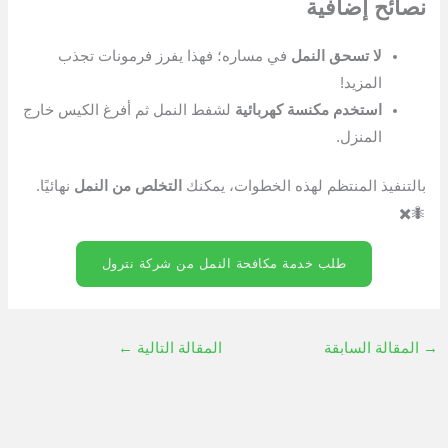
نصائح إضافية
لا تسحق النمل
في مساره؛ فهذا يفرز فرمونات تجذب
المزيد!
استخدم مكنسة كهربائية
لشفط النمل ثم أفرغ الكيس خارج
المنزل.
بالتنفيذ المنتظم لهذه الخطوات، يمكنك
التخلص من النمل
نهائيًا.
🐜✖️
طلب خدمة مكافحة النمل من شركة نترول
→
المقالة السابقة
المقالة التالية
←