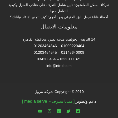
شركاء السكن الصامتون: دليل شامل للتعرف على عناكب المنزل وكيفية
التعامل معها
أخطاء قاتلة تجعل البق الدقيقي يعود أقوى: كيف تتجنبها لإنقاذ نباتاتك؟
معلومات الاتصال
14 النزهة، الجولف، مدينة نصر، محافظة القاهرة‬
01009220464 – 01203464646
01145640009 – 01203454545
0236111321 – 034266454
info@ntrol.com
Copyright © 2010 شركة نترول
دعم وتطوير
[ ميديا سيرف - media serve ]