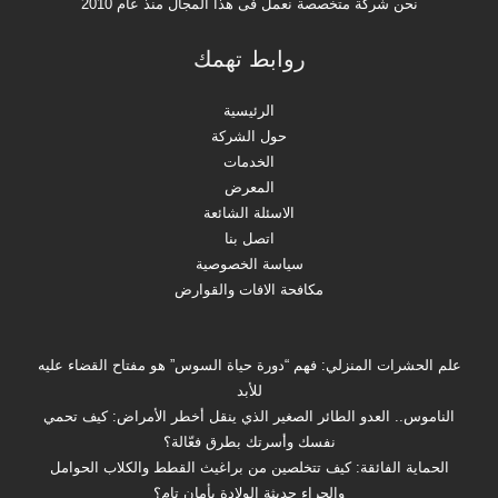
نحن شركة متخصصة نعمل فى هذا المجال منذ عام 2010
روابط تهمك
الرئيسية
حول الشركة
الخدمات
المعرض
الاسئلة الشائعة
اتصل بنا
سياسة الخصوصية
مكافحة الافات والقوارض
علم الحشرات المنزلي: فهم “دورة حياة السوس” هو مفتاح القضاء عليه
للأبد
الناموس.. العدو الطائر الصغير الذي ينقل أخطر الأمراض: كيف تحمي
نفسك وأسرتك بطرق فعّالة؟
الحماية الفائقة: كيف تتخلصين من براغيث القطط والكلاب الحوامل
والجراء حديثة الولادة بأمان تام؟