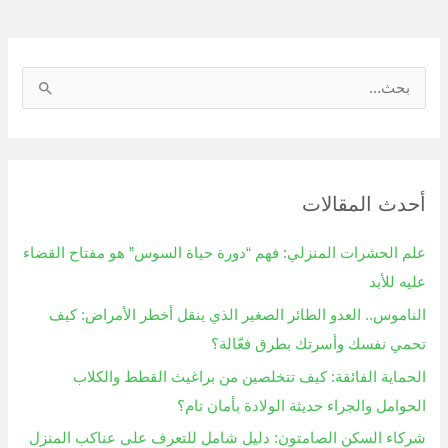
ا
ل
ب
ح
أحدث المقالات
ث
ع
علم الحشرات المنزلي: فهم “دورة حياة السوس” هو مفتاح القضاء
ن
عليه للأبد
:
الناموس.. العدو الطائر الصغير الذي ينقل أخطر الأمراض: كيف
تحمي نفسك وأسرتك بطرق فعّالة؟
الحماية الفائقة: كيف تتخلصين من براغيث القطط والكلاب
الحوامل والجراء حديثة الولادة بأمان تام؟
شركاء السكن الصامتون: دليل شامل للتعرف على عناكب المنزل