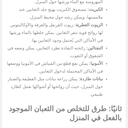
المهروسة مع الماء ورشها حول المنزل.
الكبريت:
مسحوق الكبريت يهيج جلد الثعابين عند
ملامستها، ويمكن رشه حول محيط المنزل.
الزيوت العطرية:
زيوت القرنفل والقرفة والأوكالبتوس
لها روائح قوية تنفر الثعابين. يمكن خلطها بالماء ورشها
في الأماكن التي يُحتمل وجود الثعابين بها.
النفتالين:
رائحته النفاذة تطرد الثعابين. يمكن وضعه في
الشقوق أو الثقوب.
الأمونيا:
يمكن نقع قطع من القماش في الأمونيا ووضعها
في الأماكن المحتملة لدخول الثعابين.
نباتات طاردة:
يمكن زراعة نباتات مثل القطيفة والصبار
حول المنزل، حيث أن روائحها أو أشواكها تعمل كطارد
طبيعي.
ثانيًا: طرق للتخلص من الثعبان الموجود
بالفعل في المنزل