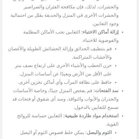
والحشرات. لذلك، فإن مكافحة الفئران والصراصير
والحشرات الأخرى في المنزل والحديقة يقلل من احتمالية
وجود الثعابين.
إزالة أماكن الاختباء:
الثعابين تحب الأماكن المظلمة
والفوضوية للاختباء.
قم بتنظيف الحدائق وإزالة الحشائش الطويلة والأغصان
والأخشاب المتراكمة.
خزن الحطب والأشياء الأخرى على ارتفاع نصف متر
على الأقل من الأرض وبعيدًا عن أساسات المنزل.
حافظ على نظافة المرآب وأي أماكن تخزين أخرى.
سد الفتحات:
قم بفحص المنزل جيدًا، وخاصة الأساسات
والجدران والأبواب والنوافذ، وسد أي شقوق أو فتحات قد
تسمح للثعابين بالدخول.
استخدام مواد طاردة طبيعية:
الثعابين حساسة للروائح
القوية.
الثوم والبصل:
يمكن خلط فصوص الثوم أو البصل