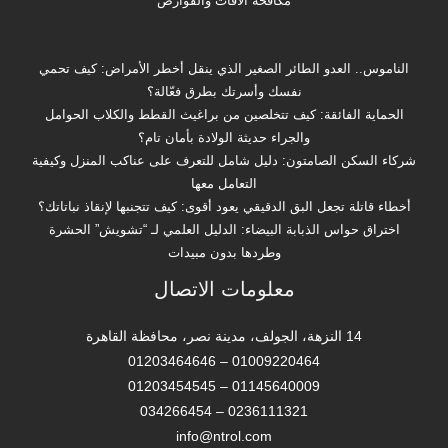
مكافحة الافات والقوارض
الناموس.. العدو الطائر الصغير الذي ينقل أخطر الأمراض: كيف تحمي
نفسك وأسرتك بطرق فعّالة؟
الحماية الفائقة: كيف تتخلصين من براغيث القطط والكلاب الحوامل
والجراء حديثة الولادة بأمان تام؟
شركاء السكن الصامتون: دليل شامل للتعرف على عناكب المنزل وكيفية
التعامل معها
أخطاء قاتلة تجعل البق الدقيقي يعود أقوى: كيف تتجنبها لإنقاذ نباتاتك؟
اختراق حواس الذبابة البيضاء: الدليل العلمي لـ “تشويش” الحشرة
وطردها بدون مبيدات
معلومات الاتصال
14 النزهة، الجولف، مدينة نصر، محافظة القاهرة‬
01009220464 – 01203464646
01145640009 – 01203454545
0236111321 – 034266454
info@ntrol.com