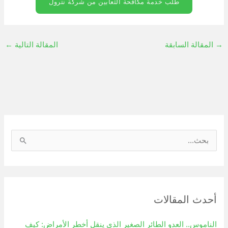
طلب خدمة مكافحة الثعابين من شركة نترول
→
المقالة السابقة
المقالة التالية
←
ا
ل
ب
ح
أحدث المقالات
ث
ع
الناموس.. العدو الطائر الصغير الذي ينقل أخطر الأمراض: كيف