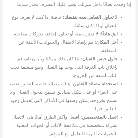
إذا وجدت ثعبانًا داخل منزلك، يجب عليك التصرف بحذر شديد:
لا تحاول التعامل معه بنفسك:
خاصة إذا كنت لا تعرف نوع
الثعبان أو إذا كان سامًا.
ابقَ هادئًا:
لا تقترب منه أو تحاول إخافته بحركات مفاجئة.
أخلِ المكان:
قم بإبعاد الأطفال والحيوانات الأليفة عن
المنطقة.
حاول حبس الثعبان:
إذا كان ذلك ممكنًا وبأمان تام، قم
بإغلاق باب الغرفة التي يوجد بها الثعبان وضع منشفة تحت
الباب لمنعه من الخروج.
استخدام مصائد الثعابين:
هناك مصائد خاصة للثعابين تعتمد
على الغراء أو على شكل صناديق تسمح بدخول الثعبان ولا
تسمح بخروجه. يمكن وضعها في الأماكن التي يُحتمل وجود
الثعابين فيها.
اتصل بالمتخصصين:
أفضل وأكثر الطرق أمانًا هي الاتصال
بشركة متخصصة في مكافحة الآفات أو الجهات المعنية
بالحيوانات البرية للتعامل مع الموقف.