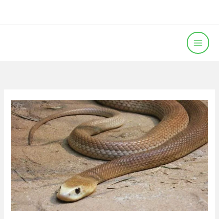
خطي
لى
لمحتوى