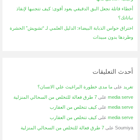
أخطاء قاتلة تجعل البق الدقيقي يعود أقوى: كيف تتجنبها لإنقاذ
نباتاتك؟
اختراق حواس الذبابة البيضاء: الدليل العلمي لـ “تشويش” الحشرة
وطردها بدون مبيدات
أحدث التعليقات
تغريد
على
ما مدى خطورة البراغيث علي الانسان؟
media serve
على
7 طرق فعالة للتخلص من السحالي المنزلية
media serve
على
كيف تتخلص من العقارب
media serve
على
كيف تتخلص من العقارب
Soumiya
على
7 طرق فعالة للتخلص من السحالي المنزلية