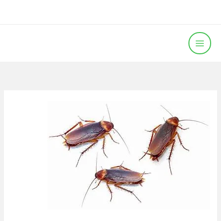
خطي
لى
لمحتوى