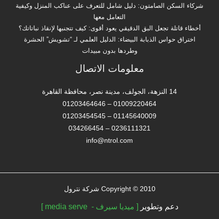
شركاء السكن الصامتون: دليل شامل للتعرف على عناكب المنزل وكيفية
التعامل معها
أخطاء قاتلة تجعل البق الدقيقي يعود أقوى: كيف تتجنبها لإنقاذ نباتاتك؟
اختراق حواس الذبابة البيضاء: الدليل العلمي لـ “تشويش” الحشرة
وطردها بدون مبيدات
معلومات الاتصال
14 النزهة، الجولف، مدينة نصر، محافظة القاهرة‬
01009220464 – 01203464646
01145640009 – 01203454545
0236111321 – 034266454
info@ntrol.com
Copyright © 2010 شركة نترول
دعم وتطوير
[ ميديا سيرف - media serve ]