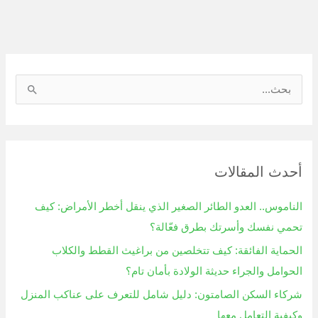
ا
ل
ب
ح
أحدث المقالات
ث
ع
الناموس.. العدو الطائر الصغير الذي ينقل أخطر الأمراض: كيف
ن
تحمي نفسك وأسرتك بطرق فعّالة؟
:
الحماية الفائقة: كيف تتخلصين من براغيث القطط والكلاب
الحوامل والجراء حديثة الولادة بأمان تام؟
شركاء السكن الصامتون: دليل شامل للتعرف على عناكب المنزل
وكيفية التعامل معها