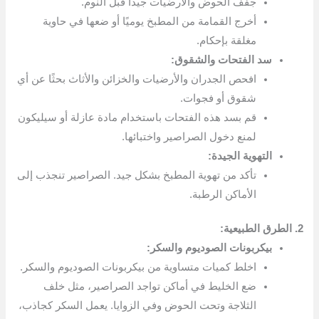
جفّف الحوض والأرضيات جيدًا قبل النوم.
أخرج القمامة من المطبخ يوميًا أو ضعها في حاوية
مغلقة بإحكام.
سد الفتحات والشقوق:
افحص الجدران والأرضيات والخزائن والأثاث بحثًا عن أي
شقوق أو فجوات.
قم بسد هذه الفتحات باستخدام مادة عازلة أو سيليكون
لمنع دخول الصراصير واختبائها.
التهوية الجيدة:
تأكد من تهوية المطبخ بشكل جيد. الصراصير تنجذب إلى
الأماكن الرطبة.
2. الطرق الطبيعية:
بيكربونات الصوديوم والسكر:
اخلط كميات متساوية من بيكربونات الصوديوم والسكر.
ضع الخليط في أماكن تواجد الصراصير، مثل خلف
الثلاجة وتحت الحوض وفي الزوايا. يعمل السكر كجاذب،