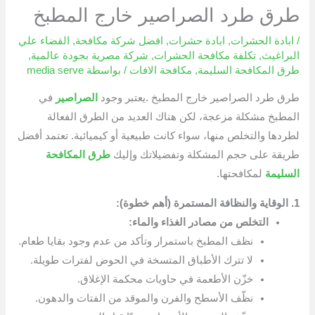
طرق طرد الصراصير خارج المطبخ
/
ابادة الحشرات
,
ابادة حشرات
,
افضل شركة مكافحة
,
القضاء علي
البراغيث
,
تكلفة مكافحة الحشرات
,
شركة مصرية بجودة عالمية
,
طرق المكافحة السليمة
,
مكافحة الافات
/ بواسطة
media serve
طرق طرد الصراصير خارج المطبخ .يعتبر وجود
الصراصير
في
المطبخ مشكلة مزعجة، لكن هناك العديد من الطرق الفعالة
لطردها والتخلص منها، سواء كانت طبيعية أو كيميائية. تعتمد أفضل
طريقة على حجم المشكلة وتفضيلاتك وإليك
طرق المكافحة
السليمة
لمكافحتها.
1. الوقاية والنظافة المستمرة (أهم خطوة):
التخلص من مصادر الغذاء والماء:
نظف المطبخ باستمرار وتأكد من عدم وجود بقايا طعام.
لا تترك الأطباق المتسخة في الحوض لفترات طويلة.
خزّن الأطعمة في حاويات محكمة الإغلاق.
نظّف الأسطح والفرن والموقد من الفتات والدهون.