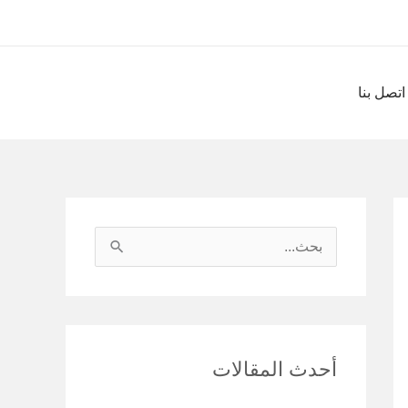
اتصل بنا
ا
ل
ب
ح
أحدث المقالات
ث
ع