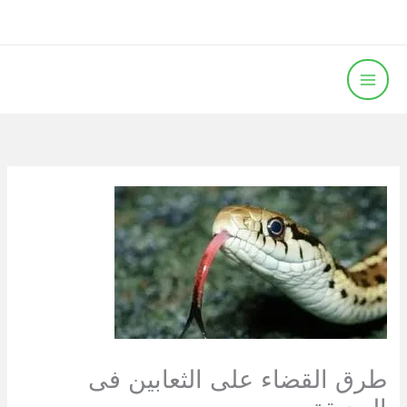
خطي
لى
لمحتوى
طرق القضاء على الثعابين فى