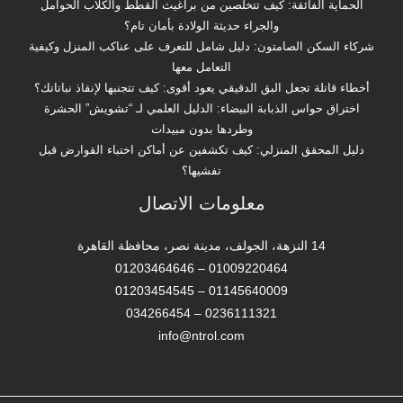
الحماية الفائقة: كيف تتخلصين من براغيث القطط والكلاب الحوامل
والجراء حديثة الولادة بأمان تام؟
شركاء السكن الصامتون: دليل شامل للتعرف على عناكب المنزل وكيفية
التعامل معها
أخطاء قاتلة تجعل البق الدقيقي يعود أقوى: كيف تتجنبها لإنقاذ نباتاتك؟
اختراق حواس الذبابة البيضاء: الدليل العلمي لـ “تشويش” الحشرة
وطردها بدون مبيدات
دليل المحقق المنزلي: كيف تكشفين عن أماكن اختباء القوارض قبل
تفشيها؟
معلومات الاتصال
14 النزهة، الجولف، مدينة نصر، محافظة القاهرة‬
01009220464 – 01203464646
01145640009 – 01203454545
0236111321 – 034266454
info@ntrol.com