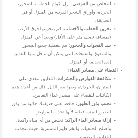
التخلص من الفوضى:
أزل أكوام الحطب، الصخور،
الخردة، وأوراق الشجر القريبة من المنزل أو في
الحديقة.
تخزين الحطب والأخشاب:
قم بتخزينها فوق الأرض
(بمسافة نصف متر على الأقل) وبعيداً عن المنزل.
سد الفجوات والجحور:
قم بتغطية جميع الجحور
والشقوق والفتحات التي يمكن أن تدخل منها الثعابين
إلى الحديقة أو المنزل.
القضاء على مصادر الغذاء:
مكافحة القوارض والحشرات:
الثعابين تتغذى على
الفئران، الجرذان، وصراصير الليل. قلل من أعداد هذه
الكائنات للقضاء على مصدر غذاء الثعابين.
تجنب بذور الطيور:
حافظ على حديقتك خالية من بذور
الطيور المتساقطة، لأنها تجذب القوارض.
إزالة مصادر الماء الراكد:
تخلص من أي مياه راكدة،
وأصلح الحنفيات والخراطيم المتسربة، حيث تنجذب
الثعابين للرطوبة.