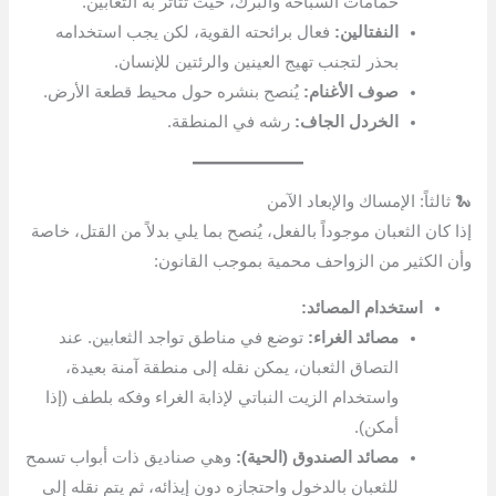
حمامات السباحة والبرك، حيث تتأثر به الثعابين.
النفتالين:
فعال برائحته القوية، لكن يجب استخدامه
بحذر لتجنب تهيج العينين والرئتين للإنسان.
صوف الأغنام:
يُنصح بنشره حول محيط قطعة الأرض.
الخردل الجاف:
رشه في المنطقة.
🐍 ثالثاً: الإمساك والإبعاد الآمن
إذا كان الثعبان موجوداً بالفعل، يُنصح بما يلي بدلاً من القتل، خاصة
وأن الكثير من الزواحف محمية بموجب القانون:
استخدام المصائد:
مصائد الغراء:
توضع في مناطق تواجد الثعابين. عند
التصاق الثعبان، يمكن نقله إلى منطقة آمنة بعيدة،
واستخدام الزيت النباتي لإذابة الغراء وفكه بلطف (إذا
أمكن).
مصائد الصندوق (الحية):
وهي صناديق ذات أبواب تسمح
للثعبان بالدخول واحتجازه دون إيذائه، ثم يتم نقله إلى