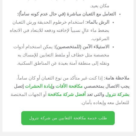
مكان بعيد.
التعامل مع الثعبان مباشرة (في حال عدم كونه ساماً):
الرش بالماء:
استخدام خرطوم الحديقة ورش الثعبان
بضغط ماء عالٍ نسبياً لإخافته ودفعه للابتعاد في الاتجاه
المرغوب.
الاستيلاء الآمن (للمتخصصين):
يمكن استخدام أدوات
مخصصة مثل خطاف أو ملقط الثعابين للإمساك به
ونقله إلى منطقة آمنة بعيدة عن المناطق السكنية.
ملاحظة هامة:
إذا كنت غير متأكد من نوع الثعبان أو كان ساماً،
يجب الاتصال بمتخصصي
مكافحة الأفات
و
إبادة الحشرات
إتصل
بشركة نترول
والتى تعد
أفضل شركة مكافحة
أو الجهات المختصة
للتعامل معه وإبعاده بأمان.
طلب خدمة مكافحة الثعابين من شركة نترول