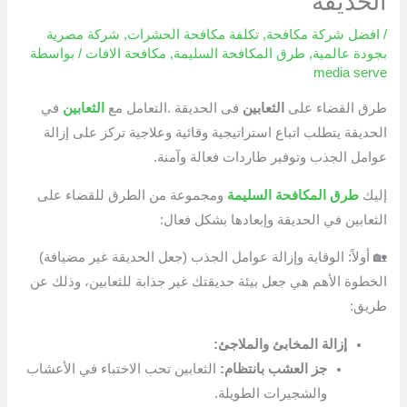
الحديقة
/
افضل شركة مكافحة
,
تكلفة مكافحة الحشرات
,
شركة مصرية
بجودة عالمية
,
طرق المكافحة السليمة
,
مكافحة الافات
/ بواسطة
media serve
طرق القضاء على
الثعابين
فى الحديقة .التعامل مع
الثعابين
في
الحديقة يتطلب اتباع استراتيجية وقائية وعلاجية تركز على إزالة
عوامل الجذب وتوفير طاردات فعالة وآمنة.
إليك
طرق المكافحة السليمة
ومجموعة من الطرق للقضاء على
الثعابين في الحديقة وإبعادها بشكل فعال:
🏡 أولاً: الوقاية وإزالة عوامل الجذب (جعل الحديقة غير مضيافة)
الخطوة الأهم هي جعل بيئة حديقتك غير جذابة للثعابين، وذلك عن
طريق:
إزالة المخابئ والملاجئ:
جز العشب بانتظام:
الثعابين تحب الاختباء في الأعشاب
والشجيرات الطويلة.