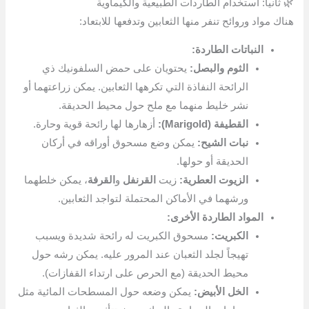
🌿 ثانياً: استخدام الطاردات الطبيعية والكيماوية
هناك مواد وروائح تنفر منها الثعابين وتدفعها للابتعاد:
النباتات الطاردة:
الثوم والبصل:
يحتويان على حمض السلفونيك ذي
الرائحة النفاذة التي تكرهها الثعابين. يمكن زراعتهما أو
نشر خليط منهما مع ملح حول محيط الحديقة.
القطيفة (Marigold):
أزهارها لها رائحة قوية وحارة.
نبات الشيح:
يمكن وضع مسحوق أوراقه في أركان
الحديقة أو حولها.
الزيوت العطرية:
زيت
القرنفل
و
القرفة
، يمكن خلطهما
ورشهما في الأماكن المحتملة لتواجد الثعابين.
المواد الطاردة الأخرى:
الكبريت:
مسحوق الكبريت له رائحة شديدة ويسبب
تهيجاً لجلد الثعبان عند المرور عليه. يمكن رشه حول
محيط الحديقة (مع الحرص على ارتداء القفازات).
الخل الأبيض:
يمكن وضعه حول المسطحات المائية مثل