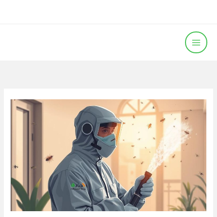
خطي
لى
لمحتوى