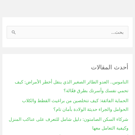
ا
ل
ب
ح
أحدث المقالات
ث
ع
الناموس.. العدو الطائر الصغير الذي ينقل أخطر الأمراض: كيف
ن
تحمي نفسك وأسرتك بطرق فعّالة؟
:
الحماية الفائقة: كيف تتخلصين من براغيث القطط والكلاب
الحوامل والجراء حديثة الولادة بأمان تام؟
شركاء السكن الصامتون: دليل شامل للتعرف على عناكب المنزل
وكيفية التعامل معها