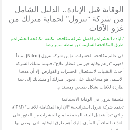
الوقاية قبل الإبادة.. الدليل الشامل
من شركة “نترول” لحماية منزلك من
غزو الآفات
/
ابادة الحشرات
,
افضل شركة مكافحة
,
تكلفة مكافحة الحشرات
,
طرق المكافحة السليمة
/ بواسطة
سمر رضا
في عالم مكافحة الحشرات، تؤمن شركة
نترول (Nitrol)
بمبدأ
ذهبي: “درهم وقاية خير من قنطار علاج”. فبينما تمتلك الشركة
أحدث التقنيات لاستئصال الحشرات والقوارض، إلا أن هدفنا
الأسمى هو مساعدتك على تحويل منزلك أو منشأتك إلى بيئة
طاردة للآفات بشكل طبيعي ومستدام.
فلسفة نترول في الوقاية الاستباقية
تعتمد شركة نترول استراتيجية “الإدارة المتكاملة للآفات” (IPM)،
والتي تبدأ بتعديل البيئة المحيطة لمنع الحشرات من العثور على
الغذاء، الماء، أو المأوى. إليك أهم طرق الوقاية التي نوصي بها