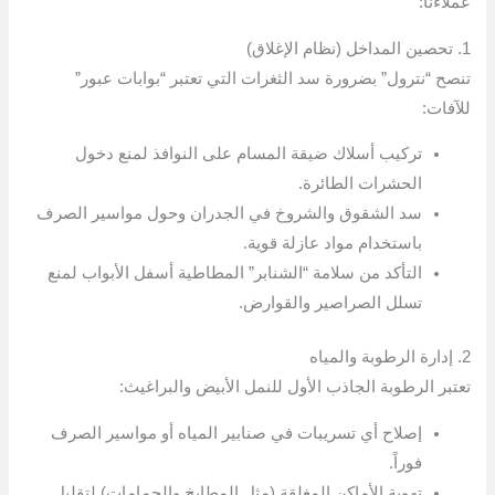
عملاءنا:
1. تحصين المداخل (نظام الإغلاق)
تنصح “نترول” بضرورة سد الثغرات التي تعتبر “بوابات عبور”
للآفات:
تركيب أسلاك ضيقة المسام على النوافذ لمنع دخول
الحشرات الطائرة.
سد الشقوق والشروخ في الجدران وحول مواسير الصرف
باستخدام مواد عازلة قوية.
التأكد من سلامة “الشنابر” المطاطية أسفل الأبواب لمنع
تسلل الصراصير والقوارض.
2. إدارة الرطوبة والمياه
تعتبر الرطوبة الجاذب الأول للنمل الأبيض والبراغيث:
إصلاح أي تسريبات في صنابير المياه أو مواسير الصرف
فوراً.
تهوية الأماكن المغلقة (مثل المطابخ والحمامات) لتقليل