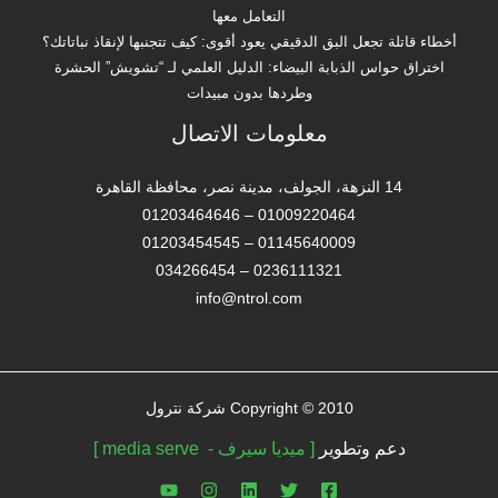
التعامل معها
أخطاء قاتلة تجعل البق الدقيقي يعود أقوى: كيف تتجنبها لإنقاذ نباتاتك؟
اختراق حواس الذبابة البيضاء: الدليل العلمي لـ “تشويش” الحشرة
وطردها بدون مبيدات
معلومات الاتصال
14 النزهة، الجولف، مدينة نصر، محافظة القاهرة‬
01009220464 – 01203464646
01145640009 – 01203454545
0236111321 – 034266454
info@ntrol.com
Copyright © 2010 شركة نترول
دعم وتطوير
[ ميديا سيرف - media serve ]