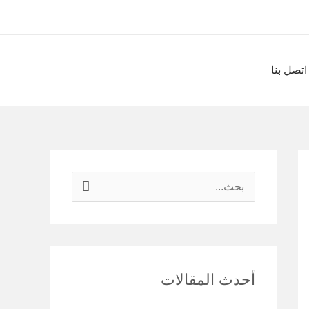
اتصل بنا
ا
ل
ب
ح
أحدث المقالات
ث
ع