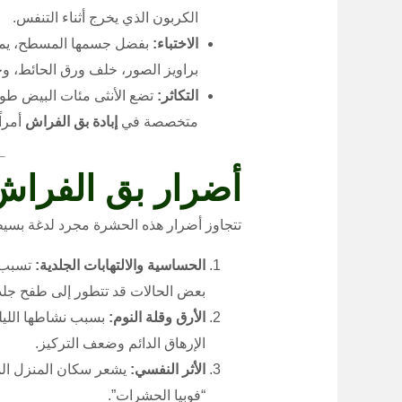
الكربون الذي يخرج أثناء التنفس.
الاختباء:
بفضل جسمها المسطح، يمكنه
براويز الصور، خلف ورق الحائط، وح
التكاثر:
تضع الأنثى مئات البيض طوا
متخصصة في
إبادة بق الفراش
أمراً
أضرار بق الفراش
تتجاوز أضرار هذه الحشرة مجرد لدغة بسيط
الحساسية والالتهابات الجلدية:
تسبب ا
بعض الحالات قد تتطور إلى طفح جلدي 
الأرق وقلة النوم:
بسبب نشاطها الليلي
الإرهاق الدائم وضعف التركيز.
الأثر النفسي:
يشعر سكان المنزل المص
“فوبيا الحشرات”.