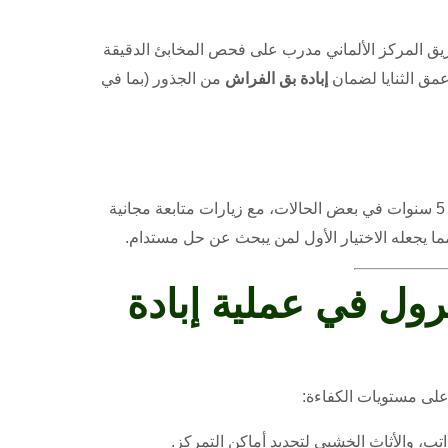
يق المركز الألماني مدرب على فحص المخابئ الدقيقة
مق الثنايا لضمان
إبادة بق الفراش
من الجذور (بما في
يقدم المركز الألماني ضماناً كتابياً يصل إلى 5 سنوات في بعض الحالات، مع زيارات متابعة مجانية
ا يجعله الاختيار الأول لمن يبحث عن حل مستدام.
ل في عملية إبادة
على مستويات الكفاءة:
، والأثاث الخشبي لتحديد أماكن التمركز.