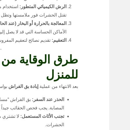
الرش الكيميائي المتطور:
تقتل الحشرات فور ملامستها وتظل ف
المعالجة بالحرارة أو البخار (عند الحا
الأماكن الحساسة التي قد لا يصل إليه
التعقيم:
تقديم نصائح لتعقيم المفرو
طرق الوقاية من 
للمنزل
بعد الانتهاء من عملية
إبادة بق الفراش
بواسط
الحذر عند السفر:
بق الفراش “مسافر
المصابة. يجب فحص الحقائب جيداً ع
تجنب الأثاث المستعمل:
لا تشتري مر
الحشرات.