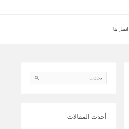
اتصل بنا
ا
ل
ب
ح
أحدث المقالات
ث
ع