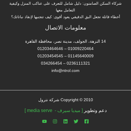
شركاء السكن الصامتون: دليل شامل للتعرف على عناكب المنزل وكيفية
التعامل معها
أخطاء قاتلة تجعل البق الدقيقي يعود أقوى: كيف تتجنبها لإنقاذ نباتاتك؟
معلومات الاتصال
14 النزهة، الجولف، مدينة نصر، محافظة القاهرة‬
01009220464 – 01203464646
01145640009 – 01203454545
0236111321 – 034266454
info@ntrol.com
Copyright © 2010 شركة نترول
دعم وتطوير
[ ميديا سيرف - media serve ]