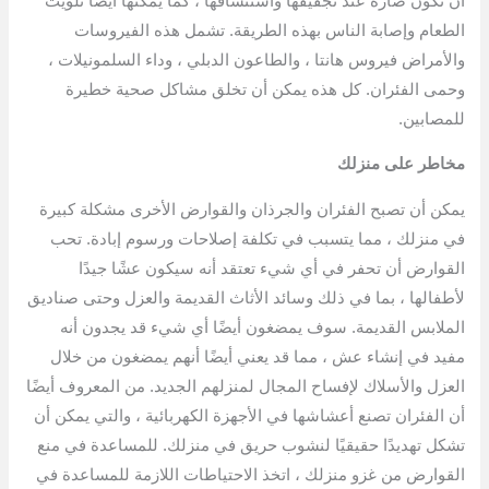
أن تكون ضارة عند تجفيفها واستنشاقها ، كما يمكنها أيضًا تلويث
الطعام وإصابة الناس بهذه الطريقة. تشمل هذه الفيروسات
والأمراض فيروس هانتا ، والطاعون الدبلي ، وداء السلمونيلات ،
وحمى الفئران. كل هذه يمكن أن تخلق مشاكل صحية خطيرة
للمصابين.
مخاطر على منزلك
يمكن أن تصبح الفئران والجرذان والقوارض الأخرى مشكلة كبيرة
في منزلك ، مما يتسبب في تكلفة إصلاحات ورسوم إبادة. تحب
القوارض أن تحفر في أي شيء تعتقد أنه سيكون عشًا جيدًا
لأطفالها ، بما في ذلك وسائد الأثاث القديمة والعزل وحتى صناديق
الملابس القديمة. سوف يمضغون أيضًا أي شيء قد يجدون أنه
مفيد في إنشاء عش ، مما قد يعني أيضًا أنهم يمضغون من خلال
العزل والأسلاك لإفساح المجال لمنزلهم الجديد. من المعروف أيضًا
أن الفئران تصنع أعشاشها في الأجهزة الكهربائية ، والتي يمكن أن
تشكل تهديدًا حقيقيًا لنشوب حريق في منزلك. للمساعدة في منع
القوارض من غزو منزلك ، اتخذ الاحتياطات اللازمة للمساعدة في