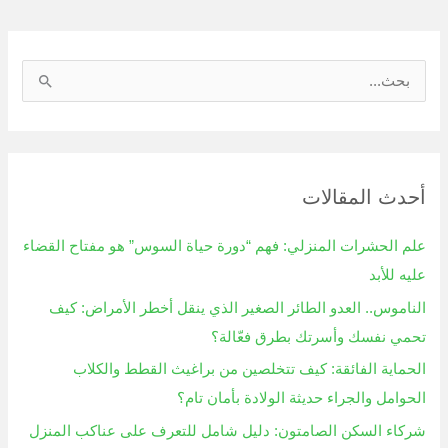
ا
ل
ب
ح
أحدث المقالات
ث
ع
علم الحشرات المنزلي: فهم “دورة حياة السوس” هو مفتاح القضاء
ن
عليه للأبد
:
الناموس.. العدو الطائر الصغير الذي ينقل أخطر الأمراض: كيف
تحمي نفسك وأسرتك بطرق فعّالة؟
الحماية الفائقة: كيف تتخلصين من براغيث القطط والكلاب
الحوامل والجراء حديثة الولادة بأمان تام؟
شركاء السكن الصامتون: دليل شامل للتعرف على عناكب المنزل