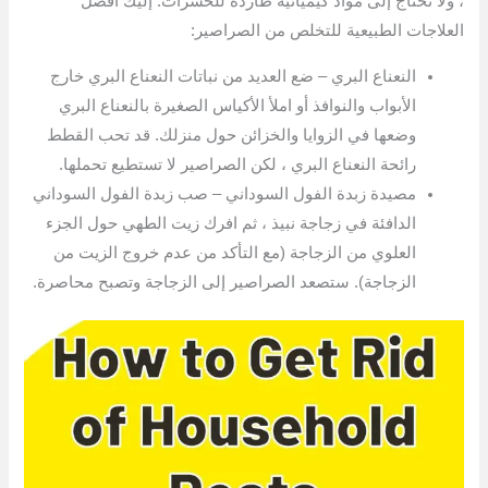
، ولا تحتاج إلى مواد كيميائية طاردة للحشرات. إليك أفضل
العلاجات الطبيعية للتخلص من الصراصير:
النعناع البري – ضع العديد من نباتات النعناع البري خارج
الأبواب والنوافذ أو املأ الأكياس الصغيرة بالنعناع البري
وضعها في الزوايا والخزائن حول منزلك. قد تحب القطط
رائحة النعناع البري ، لكن الصراصير لا تستطيع تحملها.
مصيدة زبدة الفول السوداني – صب زبدة الفول السوداني
الدافئة في زجاجة نبيذ ، ثم افرك زيت الطهي حول الجزء
العلوي من الزجاجة (مع التأكد من عدم خروج الزيت من
الزجاجة). ستصعد الصراصير إلى الزجاجة وتصبح محاصرة.