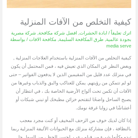
كيفية التخلص من الآفات المنزلية
اترك تعليقاً
/
ابادة الحشرات
,
افضل شركة مكافحة
,
شركة مصرية
بجودة عالمية
,
طرق المكافحة السليمة
,
مكافحة الافات
/ بواسطة
media serve
كيفية التخلص من الآفات المنزلية باستخدام العلاجات المنزلية ,
وبغض النظر عن المكان الذي تعيش فيه ، فمن المحتمل أن يكون
في منزلك عدد قليل من المقيمين الذين لا يدفعون الفواتير – حتى
لو لم تتمكن من رؤيتهم. يمكن للعناكب والبق والذباب وغيرها من
الآفات أن تكمن تحت ألواح الأرضية الخاصة بك ، في انتظار أن
يصبح الساحل واضحًا لتقتحم خزائن مطبخك أو تبني شبكات أو
أعشاشًا في زوايا غرفة نومك.
إذا كان لديك خوف من الزحف المخيف أو كنت مجرد معجب
بالنظافة ، فإن مشاركة منزلك مع الحيوانات الأليفة المنزلية ربما
تبدو وكأنها شيء من فيلم رعب. لحسن الحظ ، من السهل حل