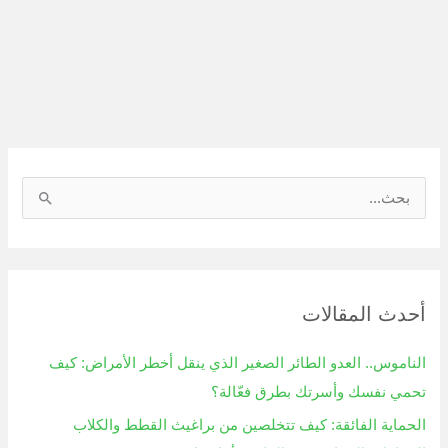
ا
ل
ب
ح
أحدث المقالات
ث
ع
الناموس.. العدو الطائر الصغير الذي ينقل أخطر الأمراض: كيف
ن
تحمي نفسك وأسرتك بطرق فعّالة؟
:
الحماية الفائقة: كيف تتخلصين من براغيث القطط والكلاب