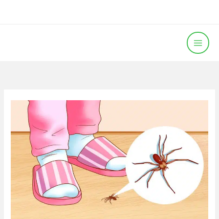
خطي
لى
لمحتوى