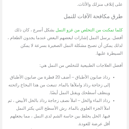
على إتلاف منزلك والأثاث.
طرق مكافحة الآفات للنمل
كلما تمكنت من التخلص من غزو النمل
بشكل أسرع ، كان ذلك
أفضل. يرسل النمل إشارات لبعضهم البعض عندما يجدون الطعام ،
لذلك يمكن أن تصبح مشكلة النمل الصغيرة بسرعة لا يمكن
السيطرة عليها.
أفضل العلاجات الطبيعية للتخلص من النمل هي:
رذاذ صابون الأطباق – أضف 20 قطرة من صابون الأطباق
إلى زجاجة رذاذ واملأها بالماء. تنبعث من هذا البخاخ رائحته
وينظف أسطحك ويقتل النمل أيضًا.
رذاذ الماء والخل – املأ نصف زجاجة رذاذ بالخل الأبيض ، ثم
املأ الجزء العلوي بالماء. رش الأسطح التي يكثر النمل
فيها. الخل يخلط بين حاسة الشم لدى النمل ، مما يجعلهم
أقل عرضة للعودة.