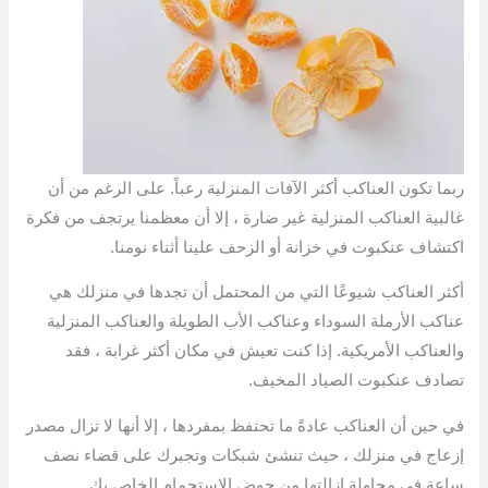
ربما تكون العناكب أكثر الآفات المنزلية رعباً. على الرغم من أن
غالبية العناكب المنزلية غير ضارة ، إلا أن معظمنا يرتجف من فكرة
اكتشاف عنكبوت في خزانة أو الزحف علينا أثناء نومنا.
أكثر العناكب شيوعًا التي من المحتمل أن تجدها في منزلك هي
عناكب الأرملة السوداء وعناكب الأب الطويلة والعناكب المنزلية
والعناكب الأمريكية. إذا كنت تعيش في مكان أكثر غرابة ، فقد
تصادف عنكبوت الصياد المخيف.
في حين أن العناكب عادةً ما تحتفظ بمفردها ، إلا أنها لا تزال مصدر
إزعاج في منزلك ، حيث تنشئ شبكات وتجبرك على قضاء نصف
ساعة في محاولة إزالتها من حوض الاستحمام الخاص بك.