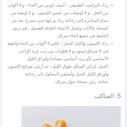
رذاذ البراغيث الطبيعي – أضف كوبين من الماء ، و 4 أكواب
من الخل ، و 4 أونصات من عصير الليمون ، و 2 أونصة من
بندق الساحرة إلى زجاجة رذاذ ورجها حتى تمتزج. بعد نثر
السجاد والأثاث وغسل الأشياء القابلة للغسيل ، قم برش
الخليط في جميع أنحاء منزلك.
رذاذ الليمون وإكليل الجبل – اغلي 4 أكواب من الماء وانقعه
في 6 شرائح ليمون و 4 قطرات من زيت إبرة الراعي
الأساسي (أو زيت أساسي مشابه) وأوراق إكليل
الجبل. اتركي السائل طوال الليل ، ثم أزيلي شرائح الليمون
وأوراق إكليل الجبل وأضيفي المحلول إلى زجاجة
بخاخة. رش بسخاء حول منزلك.
5. العناكب