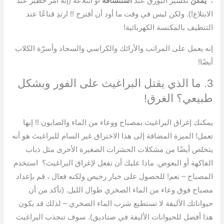
،
يمكن
تكسير البورق عند
استنشاقه
أو ابتلاعه (إنه أمر خطير عند
الابتلاع!). ولكن ليس في وقت ما أود أن أقترح !! ارتدِ قناعًا عند
التنظيف بالمكنسة الكهربائية!
إنه يعمل على المراتب والأرائك والكراسي والسجاد وأسرّة الكلاب
أيضًا!
3. ما الذي يقتل البراغيث على الفور وبشكل
طبيعي؟ الغرق!
يمكنك إغراق البراغيث بمصباح ووعاء من الماء والصابون !! إنها
تعمل! الميزة المضافة إلى هذا الاختراق غير السام للبراغيث هو أنه
يتخلص أيضًا من مشكلات الحشرات الصغيرة الأخرى مثل ذباب
الفاكهة أو البعوض. ماذا عليك أن تفعل لإغراق البراغيث؟ استخدم
المصباح – نعم! للحصول على خيار رخيص ولكنه فعال ، قم بإعداد
مصباح فوق وعاء من الماء الصخري طوال الليل. (تأكد من أن
حيواناتك الأليفة لا تستطيع شرب الماء الصخري – لذلك قد يكون
هذا أفضل للحيوانات الأليفة في صناديق). سوف تنجذب البراغيث