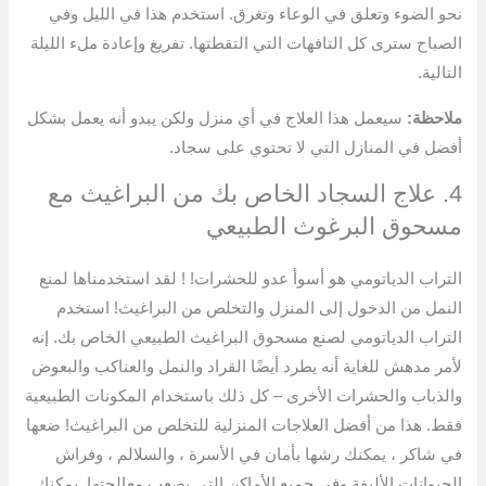
نحو الضوء وتعلق في الوعاء وتغرق. استخدم هذا في الليل وفي
الصباح سترى كل التافهات التي التقطتها. تفريغ وإعادة ملء الليلة
التالية.
ملاحظة:
سيعمل هذا العلاج في أي منزل ولكن يبدو أنه يعمل بشكل
أفضل في المنازل التي لا تحتوي على سجاد.
4. علاج السجاد الخاص بك من البراغيث مع
مسحوق البرغوث الطبيعي
التراب الدياتومي هو أسوأ عدو للحشرات! ! لقد استخدمناها لمنع
النمل من الدخول إلى المنزل والتخلص من البراغيث! استخدم
التراب الدياتومي لصنع مسحوق البراغيث الطبيعي الخاص بك. إنه
لأمر مدهش للغاية أنه يطرد أيضًا القراد والنمل والعناكب والبعوض
والذباب والحشرات الأخرى – كل ذلك باستخدام المكونات الطبيعية
فقط. هذا من أفضل العلاجات المنزلية للتخلص من البراغيث! ضعها
في شاكر ، يمكنك رشها بأمان في الأسرة ، والسلالم ، وفراش
الحيوانات الأليفة وفي جميع الأماكن التي يصعب معالجتها. يمكنك