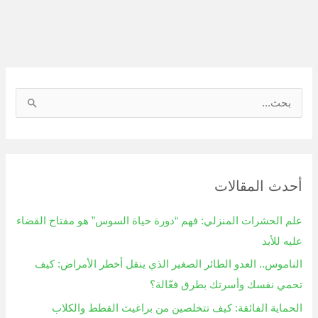
ا
ل
ب
ح
أحدث المقالات
ث
ع
علم الحشرات المنزلي: فهم “دورة حياة السوس” هو مفتاح القضاء
ن
عليه للأبد
:
الناموس.. العدو الطائر الصغير الذي ينقل أخطر الأمراض: كيف
تحمي نفسك وأسرتك بطرق فعّالة؟
الحماية الفائقة: كيف تتخلصين من براغيث القطط والكلاب