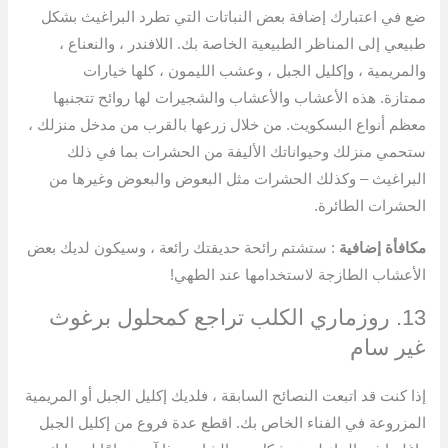
ضع في اعتبارك إضافة بعض النباتات التي تطرد البراغيث بشكل
طبيعي إلى المناظر الطبيعية الخاصة بك. اللافندر ، والنعناع ،
والمريمية ، وإكليل الجبل ، وعشب الليمون ، كلها خيارات
ممتازة. هذه الأعشاب والأعشاب والشجيرات لها روائح تتجنبها
معظم أنواع البسكويت. من خلال زرعها بالقرب من مدخل منزلك ،
ستحمي منزلك وحيواناتك الأليفة من الحشرات بما في ذلك
البراغيث – وكذلك الحشرات مثل البعوض والبعوض وغيرها من
الحشرات الطائرة.
مكافأة إضافية
: ستشتم رائحة حديقتك رائعة ، وسيكون لديك بعض
الأعشاب الطازجة لاستخدامها عند الطهي!
13. روزماري الكلب تراجع كمحلول برغوث
غير سام
إذا كنت قد اتبعت النصائح السابقة ، فلديك إكليل الجبل أو المريمية
المزروعة في الفناء الخاص بك. اقطع عدة فروع من إكليل الجبل