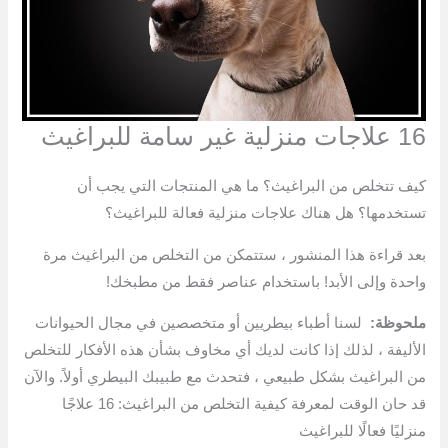
16 علاجات منزلية غير سامة للبراغيث
كيف تتخلص من البراغيث؟ ما هي المنتجات التي يجب أن
تستخدمها؟ هل هناك علاجات منزلية فعالة للبراغيث؟
بعد قراءة هذا المنشور ، ستتمكن من التخلص من البراغيث مرة
واحدة وإلى الأبد! باستخدام عناصر فقط من مطبخك!
ملحوظة:
لسنا أطباء بيطريين أو متخصصين في مجال الحيوانات
الأليفة ، لذلك إذا كانت لديك أي مخاوف بشأن هذه الأفكار للتخلص
من البراغيث بشكل طبيعي ، فتحدث مع طبيبك البيطري أولاً. والآن
قد حان الوقت لمعرفة كيفية التخلص من البراغيث: 16 علاجًا
منزليًا فعالًا للبراغيث