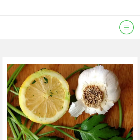
خطي
لى
لمحتوى