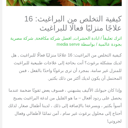
كيفية التخلص من البراغيث: 16
علاجًا منزليًا فعالًا للبراغيث
اترك تعليقاً
/
ابادة الحشرات
,
افضل شركة مكافحة
,
شركة مصرية
بجودة عالمية
/ بواسطة
media serve
كيفية التخلص من البراغيث: 16 علاجًا منزليًا فعالًا للبراغيث , هل
لديك مشكلة برغوث؟ أنت بحاجة إلى علاجات طبيعية للبراغيث
للمنزل غير سامة. بمجرد أن ترى برغوثًا واحدًا بالفعل ، فمن
المحتمل أن يكون لديك أكثر من ذلك بكثير.
وإذا كان حيوانك الأليف يشبهني ، فسوف يعض ثقوبًا ضخمة عندما
يحصل على ردود أفعال – ما هو القليل من لدغة البراغيث يصبح
أسوأ بكثير ، وبسرعة! بالإضافة إلى ذلك ، لدينا أطفال صغار. لذلك
أحتاج إلى محلول برغوث غير سام ، آمن تمامًا لأطفالي وفعال
لجروتي!