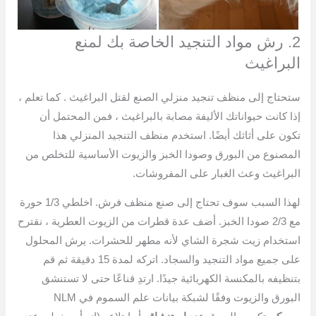
2. رش مواد التنجيد الخاصة بك لمنع
البراغيث
ستحتاج إلى منظف تنجيد منزلي الصنع لقتل البراغيث . كما تعلم ،
إذا كانت حيواناتك الأليفة مصابة بالبراغيث ، فمن المحتمل أن
تكون على أثاثك أيضًا. استخدم منظف التنجيد المنزلي هذا
المصنوع من البورق وصودا الخبز والزيوت الأساسية للتخلص من
البراغيث وعث الغبار على المفروشات.
لهذا السبب سوف تحتاج إلى صنع منظف فرش. اخلطي 1/3 حورة
مع 2/3 صودا الخبز. أضف عدة قطرات من الزيوت العطرية ، نقترح
استخدام زيت شجرة الشاي لأنه مطهر للحشرات. يرش المحلول
على جميع مواد التنجيد والسجاد. اتركه لمدة 15 دقيقة ثم قم
بتنظيفه بالمكنسة الكهربائية جيدًا. ارتدِ قناعًا حتى لا تستنشق
البورق والزيوت وفقًا لشبكة بيانات علم السموم في NLM