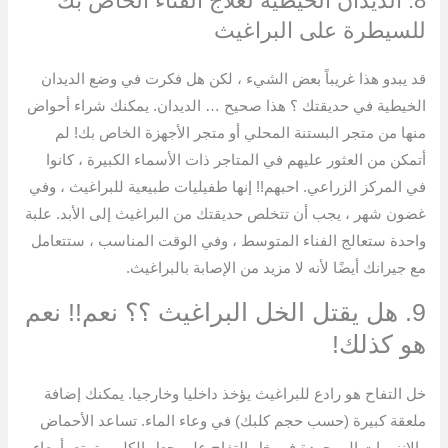
8. الديدان الخيطية لعلاج الفناء الخاص بك
للسيطرة على البراغيث
قد يبدو هذا غريباً بعض الشيء ، لكن هل فكرت في وضع الديدان
الخيطية في حديقتك ؟ هذا صحيح … الديدان. يمكنك شراء أحواض
منها من متجر البستنة المحلي أو متجر الأجهزة الخاص بك! لم
أتمكن من العثور عليهم في المتاجر ذات الأسماء الكبيرة ، كانوا
في المركز الزراعي. احبهم!! إنها طفيليات طبيعية للبراغيث ، وفي
غضون شهر ، يجب أن تتخلص حديقتك من البراغيث إلى الأبد. علبة
واحدة ستعالج الفناء المتوسط ​​، وفي الوقت المناسب ، ستتعامل
مع جيرانك أيضًا لأنه لا مزيد من الإصابة بالبراغيث.
9. هل يقتل الخل البراغيث ؟؟ نعم!! نعم
هو كذلك!
خل التفاح هو رادع للبراغيث يؤخذ داخليا وخارجيا. يمكنك إضافة
ملعقة كبيرة (حسب حجم كلبك) في وعاء الماء. تساعد الأحماض
والإنزيمات الموجودة في خل التفاح على جعل الكلب يتمتع بأمعاء