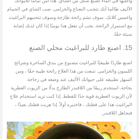
واغليها في الماء لصنع شكل من الشاي. هذا آمن تمامًا لحيوانك
الأليف طالما أنك تتجنب النعناع والخزامى. صب الشاي في الحمام
واغمس كلابك. سوف تشم رائحة طازجة وسوف تتجنبهم البراغيث
مع استمرار الرائحة. يجب أن تفعل هذا يوميًا إذا كان لديك إصابة
سيئة حقًا.
15. اصنع طارد للبراغيث محلي الصنع
اصنع طاردًا طبيعيًا للبراغيث مصنوع من بندق الساحرة وشرائح
الليمون والخزامى. تنبعث من هذا العلاج رائحة طيبة حقًا ، ومن
السهل تطبيقه على حيوانك الأليف عند وضعه في زجاجة
بخاخة. استخدم ربيعًا من اللافندر الطازج بدلًا من الزيوت العطرية
لأن الزيوت العطرية قوية جدًا للقطط. إذا كنت تريد استخدام علاج
البراغيث هذا على قطتك ، فاختبره أولاً. إذا هربت قطتك بعيدًا ،
فتجاهل اللافندر.