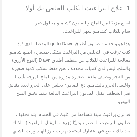
1. علاج البراغيث الكلب الخاص بك أولا.
اصنع مزيجًا من الملح والصابون كشامبو محلول غير
سام للكلاب كشامبو سهل للبراغيث.
هذا هو واحد من صابون أطباق go-to Dawn المفضلة لدي ! إذا
كنت ترغب في التخلص من البراغيث بشكل طبيعي ، اصنع شامبو
معالجة للبراغيث للكلاب من منظف أطباق Dawn (النوع الأزرق)
والملح. ليس لدي كميات محددة ، نحن فقط نسكب كمية صغيرة
من الفجر ونضيف ملعقة صغيرة مدورة من الملح. امزجه بأيدينا
واغسل الجرو بالشامبو. دع الصابون يجلس على الجرو لعدة دقائق
قبل الشطف. يقتل الصابون البراغيث البالغة بينما يخنق الملح
البيض.
قد ترى براغيث ميتة تتساقط من كلبك في الحمام. يتم تجفيف
صابون البراغيث المصنوع يدويًا (جزء مما يقتل البراغيث) ، لذلك
بعد ذلك ، ضع في اعتبارك استخدام زيت جوز الهند وزيت الشاي