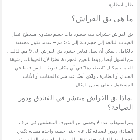
طال انتظارها.
ما هي بق الفراش؟
بق الفراش حشرات بنية صغيرة ذات جسم بيضاوي مسطح. تصل
العينات البالغة إلى حجم 3.5 إلى 5.5 مم – عندما تكون محتقنة
بالكامل ، يمكن أن يصل قياس حشرة بق الفراش إلى 9 مم. لذلك ،
من السهل أيضًا رؤيتها بالعين المجردة. نظرًا لأن الحيوانات رشيقة
للغاية ، يمكنك “اصطيادها” في أي مكان تقريبًا – ليس فقط في
الفندق أو الطائرة ، ولكن أيضًا عند شراء الحقائب أو الأثاث
المستعمل ، على سبيل المثال.
لماذا بق الفراش منتشر في الفنادق ودور
الضيافة؟
يتم استيعاب عدد لا يحصى من الضيوف المختلفين في غرف
الفنادق ودور الضيافة كل عام. حتى حقيبة واحدة مصابة تكفي
لإحضار بق الفراش – ثم تنتقل إلى منزل الضيوف التاليين عبر