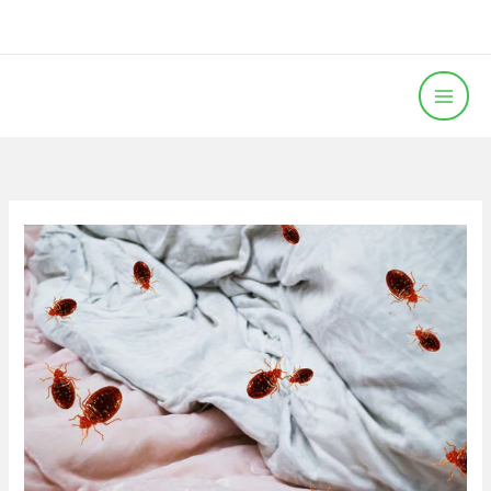
خطي
لى
لمحتوى