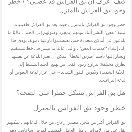
كيف أعرف أن بق الفراش قد عضني؟ ِ/ خطر
وجود بق الفراش بالمنزل
خطر وجود بق الفراش بالمنزل , حيث يعد بق الفراش طفيليات
ليلية “تعض” البشر أثناء نومهم. بمجرد وصولهم إلى الجلد ، غالبًا ما
يلدغون في أماكن متعددة حتى يصطدموا بأوعية دموية. يؤدي هذا
إلى إنشاء “علامات العض” ، والتي غالبًا ما تسير في خط مستقيم
ويشار إليها باسم “طريق الخطأ”. يمكن أن تعبر اللدغة عن نفسها
بطرق مختلفة: تتراوح ردود الفعل من تهيج الجلد البسيط إلى
الحكة الشديدة وتكوين البثور الشديد – على غرار لدغة البعوض أو
لدغة البراغيث.
هل بق الفراش يشكل خطرا على الصحة؟
خطر وجود بق الفراش بالمنزل
بق الفراش أكثر من مجرد مصدر إزعاج. من خلال لدغاتهم ، يمكنهم
نقل عدد من الأمراض ، مثل العامل المسبب لمرض شاغاس. وهو