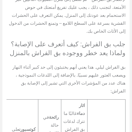
الأمتعة. لتجنب ذلك ، يجب عليك تفريغ أمتعتك في حوض
الاستحمام بعد عودتك إلى المنزل. يمكن التعرف على الحشرات
القشرية بسرعة على السطح اللامع – وتمنع الحشرات من الدخول
إلى الأثاث الخاص بك.
جلب بق الفراش: كيف أتعرف على الإصابة؟
ولماذا يعد خطر ووجوده بق الفراش بالمنزل
بق الفراش ليلي. هذا يعني أنهم يختبئون إلى حد كبير أثناء النهار
ويصعب العثور عليهم نسبيًا. بالإضافة إلى اللدغات النموذجية ،
هناك عدد من المؤشرات الأخرى التي تشير إلى الإصابة بق
الفراش:
اثار
دماء
غالبًا ما
رائحة
في
تترك لدغات
حالة
بق الفراش
كوتسبورن
على