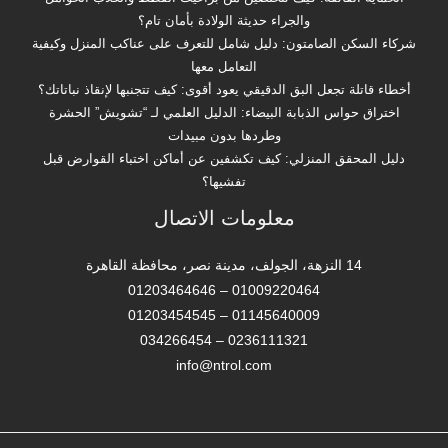
والجراء حديثة الولادة بأمان تام؟
شركاء السكن الصامتون: دليل شامل للتعرف على عناكب المنزل وكيفية
التعامل معها
أخطاء قاتلة تجعل البق الدقيقي يعود أقوى: كيف تتجنبها لإنقاذ نباتاتك؟
اختراق حواس الذبابة البيضاء: الدليل العلمي لـ “تشويش” الحشرة
وطردها بدون مبيدات
دليل المحقق المنزلي: كيف تكشفين عن أماكن اختباء القوارض قبل
تفشيها؟
معلومات الاتصال
14 النزهة، الجولف، مدينة نصر، محافظة القاهرة‬
01009220464 – 01203464646
01145640009 – 01203454545
0236111321 – 034266454
info@ntrol.com