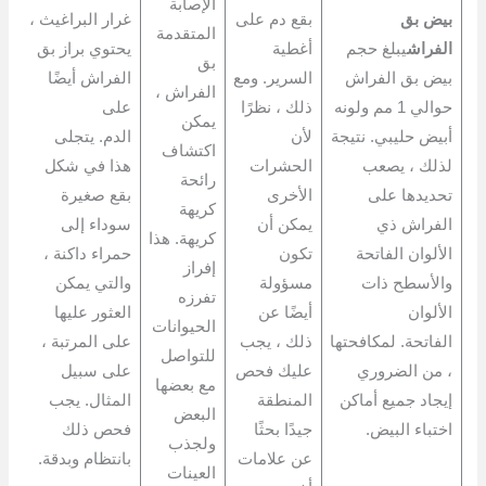
الإصابة
بيض بق
بقع دم على
غرار البراغيث ،
المتقدمة
الفراش
يبلغ حجم
أغطية
يحتوي براز بق
جل
بق
بيض بق الفراش
السرير. ومع
الفراش أيضًا
بق
الفراش ،
حوالي 1 مم ولونه
ذلك ، نظرًا
على
بم
يمكن
أبيض حليبي. نتيجة
لأن
الدم. يتجلى
مخ
اكتشاف
لذلك ، يصعب
الحشرات
هذا في شكل
تط
رائحة
تحديدها على
الأخرى
بقع صغيرة
ذل
كريهة
الفراش ذي
يمكن أن
سوداء إلى
جل
كريهة. هذا
الألوان الفاتحة
تكون
حمراء داكنة ،
وت
إفراز
والأسطح ذات
مسؤولة
والتي يمكن
كص
تفرزه
الألوان
أيضًا عن
العثور عليها
فا
الحيوانات
الفاتحة. لمكافحتها
ذلك ، يجب
على المرتبة ،
ال
للتواصل
، من الضروري
عليك فحص
على سبيل
مؤ
مع بعضها
إيجاد جميع أماكن
المنطقة
المثال. يجب
عل
البعض
اختباء البيض.
جيدًا بحثًا
فحص ذلك
ولجذب
عن علامات
بانتظام وبدقة.
العينات