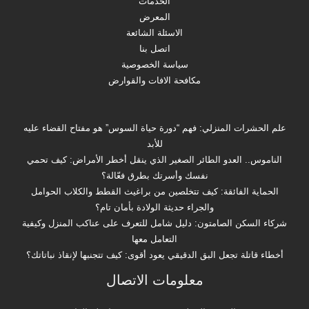
الخدمات
المعرض
الاسئلة الشائعة
اتصل بنا
سياسة الخصوصية
مكافحة الافات والقوارض
علم الحشرات المنزلي: فهم “دورة حياة السوس” هو مفتاح القضاء عليه
للأبد
الناموس.. العدو الطائر الصغير الذي ينقل أخطر الأمراض: كيف تحمي
نفسك وأسرتك بطرق فعّالة؟
الحماية الفائقة: كيف تتخلصين من براغيث القطط والكلاب الحوامل
والجراء حديثة الولادة بأمان تام؟
شركاء السكن الصامتون: دليل شامل للتعرف على عناكب المنزل وكيفية
التعامل معها
أخطاء قاتلة تجعل البق الدقيقي يعود أقوى: كيف تتجنبها لإنقاذ نباتاتك؟
معلومات الاتصال