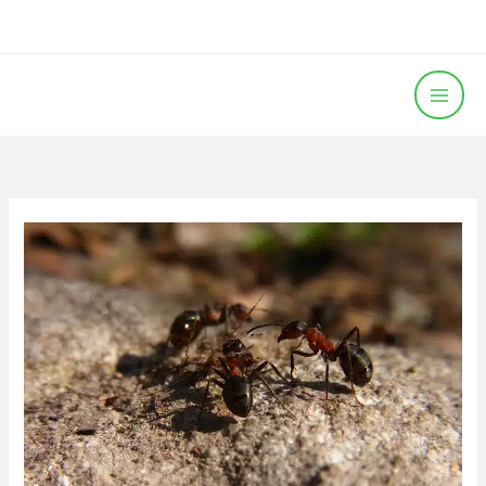
خطي
لى
لمحتوى