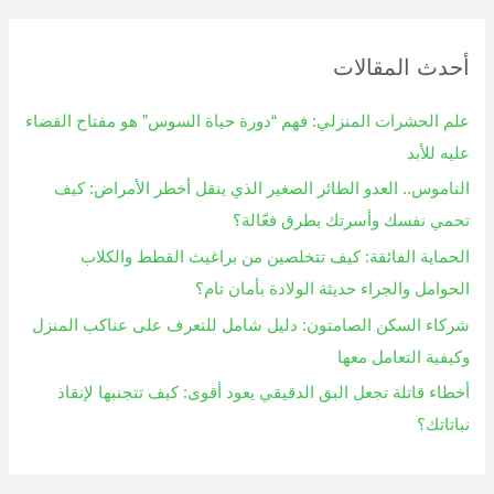
ب
ح
أحدث المقالات
ث
ع
علم الحشرات المنزلي: فهم “دورة حياة السوس” هو مفتاح القضاء
ن
عليه للأبد
:
الناموس.. العدو الطائر الصغير الذي ينقل أخطر الأمراض: كيف
تحمي نفسك وأسرتك بطرق فعّالة؟
الحماية الفائقة: كيف تتخلصين من براغيث القطط والكلاب
الحوامل والجراء حديثة الولادة بأمان تام؟
شركاء السكن الصامتون: دليل شامل للتعرف على عناكب المنزل
وكيفية التعامل معها
أخطاء قاتلة تجعل البق الدقيقي يعود أقوى: كيف تتجنبها لإنقاذ
نباتاتك؟