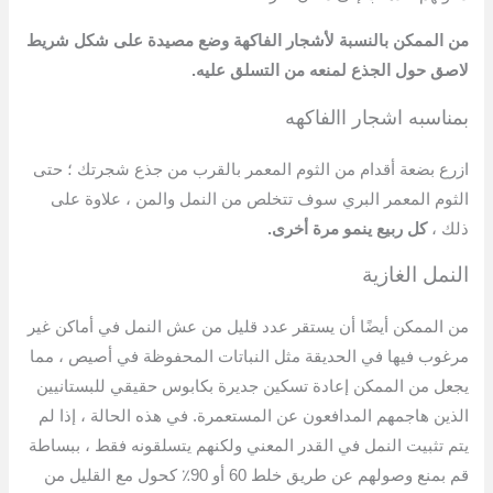
من الممكن بالنسبة لأشجار الفاكهة وضع مصيدة على شكل شريط
لاصق حول الجذع لمنعه من التسلق عليه.
بمناسبه اشجار االفاكهه
ازرع بضعة أقدام من الثوم المعمر بالقرب من جذع شجرتك ؛ حتى
الثوم المعمر البري سوف تتخلص من النمل والمن ، علاوة على
ذلك ،
كل ربيع ينمو مرة أخرى.
النمل الغازية
من الممكن أيضًا أن يستقر عدد قليل من عش النمل في أماكن غير
مرغوب فيها في الحديقة مثل النباتات المحفوظة في أصيص ، مما
يجعل من الممكن إعادة تسكين جديرة بكابوس حقيقي للبستانيين
الذين هاجمهم المدافعون عن المستعمرة. في هذه الحالة ، إذا لم
يتم تثبيت النمل في القدر المعني ولكنهم يتسلقونه فقط ، ببساطة
قم بمنع وصولهم عن طريق خلط 60 أو 90٪ كحول مع القليل من