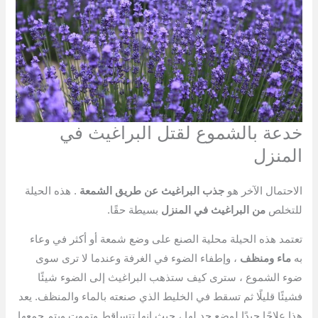
خدعة بالشموع لقتل البراغيث في
المنزل
الاحتمال الآخر هو
جذب البراغيث عن طريق الشمعة
. هذه الحيلة
للتخلص
من البراغيث في المنزل
بسيطة حقًا.
تعتمد هذه الحيلة محلية الصنع على وضع شمعة أو أكثر في وعاء
به
ماء ومنظف
، وإطفاء الضوء في الغرفة وعندما لا ترى سوى
ضوء الشموع ، سترى كيف ستذهب البراغيث إلى الضوء شيئًا
فشيئًا قليلًا ثم تسقط في الخليط الذي صنعته بالماء والمنظف. يعد
هذا علاجًا جيدًا لوضع حد لها ، حيث إنها تتساقط وتموت ويتم جمعها