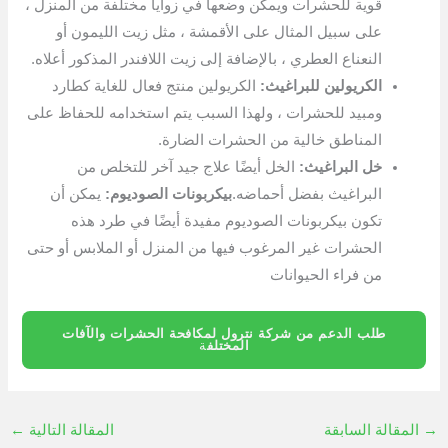
قوية للحشرات ويمكن وضعها في زوايا مختلفة من المنزل ،
على سبيل المثال على الأقمشة ، مثل زيت الليمون أو
النعناع العطري ، بالإضافة إلى زيت اللافندر المذكور أعلاه.
الكريولين للبراغيث:
الكريولين منتج فعال للغاية كطارد
ومبيد للحشرات ، ولهذا السبب يتم استخدامه للحفاظ على
المناطق خالية من الحشرات الضارة.
خل البراغيث:
الخل أيضًا علاج جيد آخر للتخلص من
البراغيث بفضل أحماضه.
بيكربونات الصوديوم:
يمكن أن
تكون بيكربونات الصوديوم مفيدة أيضًا في طرد هذه
الحشرات غير المرغوب فيها من المنزل أو الملابس أو حتى
من فراء الحيوانات
طلب الدعم من شركة نترول لمكافحة الحشرات والآفات
المختلف
ة
→
المقالة السابقة
المقالة التالية
←