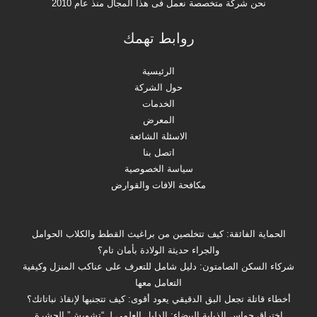
نحن شركة متخصصة نعمل فى هذا المجال منذ عام 2010
روابط تهمك
الرئيسية
حول الشركة
الخدمات
المعرض
الاسئلة الشائعة
اتصل بنا
سياسة الخصوصية
مكافحة الافات والقوارض
الحماية الفائقة: كيف تتخلصين من براغيث القطط والكلاب الحوامل
والجراء حديثة الولادة بأمان تام؟
شركاء السكن الصامتون: دليل شامل للتعرف على عناكب المنزل وكيفية
التعامل معها
أخطاء قاتلة تجعل البق الدقيقي يعود أقوى: كيف تتجنبها لإنقاذ نباتاتك؟
اختراق حواس الذبابة البيضاء: الدليل العلمي لـ “تشويش” الحشرة