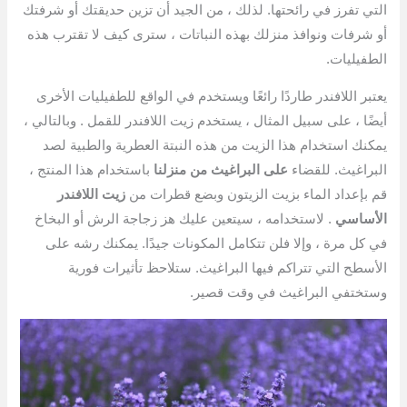
التي تفرز في رائحتها. لذلك ، من الجيد أن تزين حديقتك أو شرفتك
أو شرفات ونوافذ منزلك بهذه النباتات ، سترى كيف لا تقترب هذه
الطفيليات.
يعتبر اللافندر طاردًا رائعًا ويستخدم في الواقع للطفيليات الأخرى
أيضًا ، على سبيل المثال ، يستخدم زيت اللافندر للقمل . وبالتالي ،
يمكنك استخدام هذا الزيت من هذه النبتة العطرية والطبية لصد
البراغيث. للقضاء
على البراغيث من منزلنا
باستخدام هذا المنتج ،
قم بإعداد الماء بزيت الزيتون وبضع قطرات من
زيت اللافندر
الأساسي
. لاستخدامه ، سيتعين عليك هز زجاجة الرش أو البخاخ
في كل مرة ، وإلا فلن تتكامل المكونات جيدًا. يمكنك رشه على
الأسطح التي تتراكم فيها البراغيث. ستلاحظ تأثيرات فورية
وستختفي البراغيث في وقت قصير.