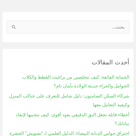
ا
ل
ب
ح
أحدث المقالات
ث
ع
الحماية الفائقة: كيف تتخلصين من براغيث القطط والكلاب
ن
الحوامل والجراء حديثة الولادة بأمان تام؟
:
شركاء السكن الصامتون: دليل شامل للتعرف على عناكب المنزل
وكيفية التعامل معها
أخطاء قاتلة تجعل البق الدقيقي يعود أقوى: كيف تتجنبها لإنقاذ
نباتاتك؟
اختراق حواس الذبابة البيضاء: الدليل العلمي لـ “تشويش” الحشرة