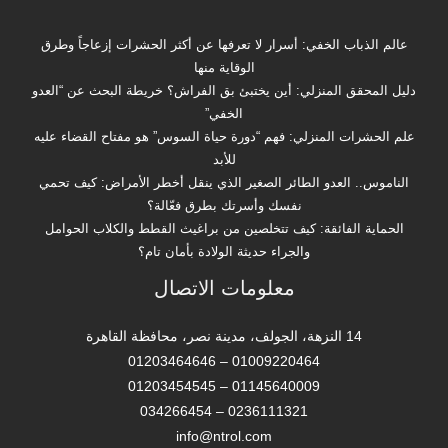
عالم الذباب الخفي: أسرار لا تعرفها عن أكثر الحشرات إزعاجاً وطرق
الوقاية منها
دليل المحقق المنزلي: أين يختبئ بق الفراش؟ خريطة البحث عن “العدو
الخفي”
علم الحشرات المنزلي: فهم “دورة حياة السوس” هو مفتاح القضاء عليه
للأبد
الناموس.. العدو الطائر الصغير الذي ينقل أخطر الأمراض: كيف تحمي
نفسك وأسرتك بطرق فعّالة؟
الحماية الفائقة: كيف تتخلصين من براغيث القطط والكلاب الحوامل
والجراء حديثة الولادة بأمان تام؟
معلومات الاتصال
14 النزهة، الجولف، مدينة نصر، محافظة القاهرة‬
01009220464 – 01203464646
01145640009 – 01203454545
0236111321 – 034266454
info@ntrol.com