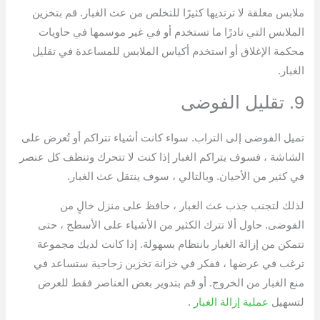
ملابس معلقة لا ترتديها كثيرًا للتخلص من عث الغبار. قم بتخزين
الملابس التي نادرًا ما تستخدم أو في غير موسمها في حاويات
محكمة الإغلاق أو استخدم أكياس الملابس للمساعدة في تقليل
الغبار.
9. تقليل الفوضى
تميل الفوضى إلى التراب. سواء كانت أشياء تتراكم أو تُعرض على
الشاشة ، فسوف يتراكم الغبار إذا كنت لا تتحرك وتنظف كل عنصر
في كثير من الأحيان. وبالتالي ، سوف ينتقل عث الغبار.
لذلك لتجنب جذب عث الغبار ، حافظ على منزل خالٍ من
الفوضى. حاول ألا تترك الكثير من الأشياء على الأسطح ، حتى
تتمكن من إزالة الغبار بانتظام بسهولة. إذا كانت لديك مجموعة
ترغب في عرضها ، ففكر في خزانة تخزين زجاجية ستساعد في
منع الغبار من الخروج. أو قم بتدوير بعض العناصر فقط للعرض
لتسهيل
عملية إزالة الغبار
.