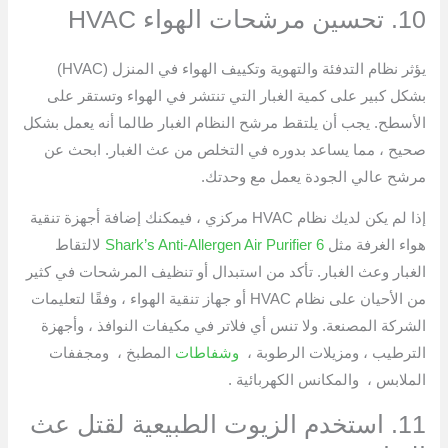
10. تحسين مرشحات الهواء HVAC
يؤثر نظام التدفئة والتهوية وتكييف الهواء في المنزل (HVAC)
بشكل كبير على كمية الغبار التي تنتشر في الهواء وتستقر على
الأسطح. يجب أن يلتقط مرشح النظام الغبار طالما أنه يعمل بشكل
صحيح ، مما يساعد بدوره في التخلص من عث الغبار. ابحث عن
مرشح عالي الجودة يعمل مع وحدتك.
إذا لم يكن لديك نظام HVAC مركزي ، فيمكنك إضافة أجهزة تنقية
هواء الغرفة مثل
Shark’s Anti-Allergen Air Purifier 6
لالتقاط
الغبار وعث الغبار. تأكد من استبدال أو تنظيف المرشحات في كثير
من الأحيان على نظام HVAC أو جهاز تنقية الهواء ، وفقًا لتعليمات
الشركة المصنعة. ولا تنس أي فلاتر في مكيفات النوافذ ، وأجهزة
الترطيب ، ومزيلات الرطوبة ،
وشفاطات
المطبخ ، ومجففات
الملابس ، والمكانس الكهربائية .
11. استخدم الزيوت الطبيعية لقتل عث