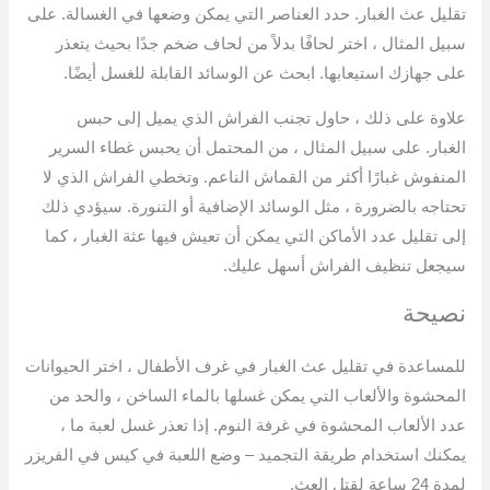
تقليل عث الغبار. حدد العناصر التي يمكن وضعها في الغسالة. على
سبيل المثال ، اختر لحافًا بدلاً من لحاف ضخم جدًا بحيث يتعذر
على جهازك استيعابها. ابحث عن الوسائد القابلة للغسل أيضًا.
علاوة على ذلك ، حاول تجنب الفراش الذي يميل إلى حبس
الغبار. على سبيل المثال ، من المحتمل أن يحبس غطاء السرير
المنفوش غبارًا أكثر من القماش الناعم. وتخطي الفراش الذي لا
تحتاجه بالضرورة ، مثل الوسائد الإضافية أو التنورة. سيؤدي ذلك
إلى تقليل عدد الأماكن التي يمكن أن تعيش فيها عثة الغبار ، كما
سيجعل تنظيف الفراش أسهل عليك.
نصيحة
للمساعدة في تقليل عث الغبار في غرف الأطفال ، اختر الحيوانات
المحشوة والألعاب التي يمكن غسلها بالماء الساخن ، والحد من
عدد الألعاب المحشوة في غرفة النوم. إذا تعذر غسل لعبة ما ،
يمكنك استخدام طريقة التجميد – وضع اللعبة في كيس في الفريزر
لمدة 24 ساعة لقتل العث.