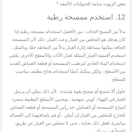
4
بعض الزيوت سامة للحيوانات الأليفة.
12. استخدم ممسحة رطبة
بدلاً من المسح الجاف ، من الأفضل استخدام ممسحة رطبة إذا
كان هدفك هو التخلص من الغبار وعث الغبار. ذلك لأن الممسحة
الجافة يمكنها ببساطة إثارة الغبار بدلاً من التقاطه حقًا. وبالمثل ،
استخدم أقمشة الغبار المبللة لغبار الأثاث والأسطح الأخرى. يكفي
استخدام الماء العادي لترطيب الممسحة أو قطعة القماش للعديد
من الأسطح ، ولكن يمكنك أيضًا استخدام بخاخ تنظيف مناسب
للسطح.
حاول ألا تمسح أو تمسح بقوة شديدة ، لأن ذلك يمكن أن يرسل
الغبار في الهواء. كوني منهجية ، وتجنبي الأسطح النظيفة بمجرد
اتساخ الممسحة أو القماش. خذ رأس الممسحة أو قطعة القماش
للخارج للتخلص من الغبار إن أمكن ، أو قم بإضافتهما إلى الغسالة
مباشرة. افعل ذلك بعناية ، حتى لا تتخلص من الغبار عن طريق
الخطأ في منزلك.