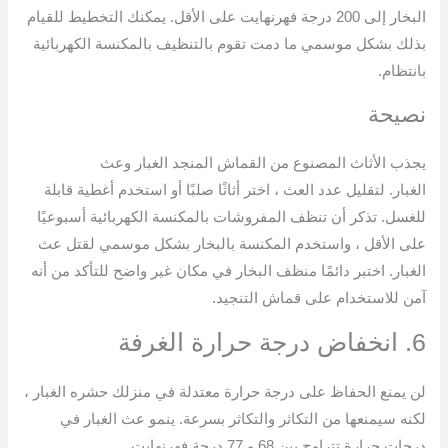
البخار إلى 200 درجة فهرنهايت على الأقل. يمكنك التخطيط للقيام
بذلك بشكل موسمي ما دمت تقوم بالتنظيف بالمكنسة الكهربائية
بانتظام.
نصيحة
يجذب الأثاث المصنوع من القماش المنجد الغبار وعث
الغبار. لتقليل عدد العث ، اختر أثاثًا صلبًا أو استخدم أغطية قابلة
للغسل. تذكر أن تنظف المفروشات بالمكنسة الكهربائية أسبوعيًا
على الأقل ، واستخدم المكنسة بالبخار بشكل موسمي لقتل عث
الغبار. اختبر دائمًا منظف البخار في مكان غير واضح للتأكد من أنه
آمن للاستخدام على قماش التنجيد.
6. انخفاض درجة حرارة الغرفة
لن يمنع الحفاظ على درجة حرارة معتدلة في منزلك حشره الغبار ،
لكنه سيمنعها من التكاثر والتكاثر بسرعة. ينمو عث الغبار في
درجات حرارة تتراوح بين 68 و 77 درجة فهرنهايت.