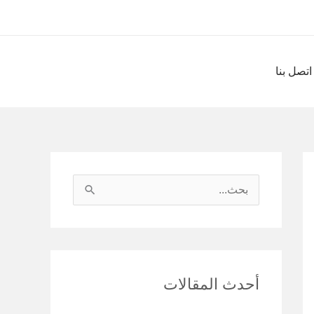
اتصل بنا
ا
ل
ب
ح
أحدث المقالات
ث
ع