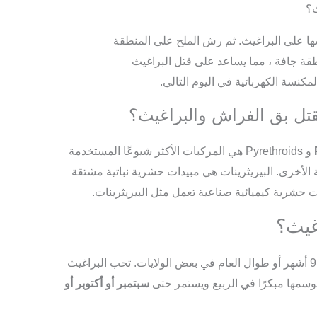
ث؟
 على البراغيث. ثم رش الملح على المنطقة
قة جافة ، مما يساعد على قتل البراغيث
مكنسة الكهربائية في اليوم التالي.
قتل بق الفراش والبراغيث؟
– Pyrethrins و Pyrethroids هي المركبات الأكثر شيوعًا المستخدمة
الأخرى. البيريثرينات هي مبيدات حشرية نباتية مشتقة
غيث؟
يمكن أن يستمر موسم البرغوث من 6 إلى 9 أشهر أو طوال العام في بعض الولايات. تحب البراغيث
 موسمها مبكرًا في الربيع ويستمر حتى
سبتمبر أو أكتوبر أو