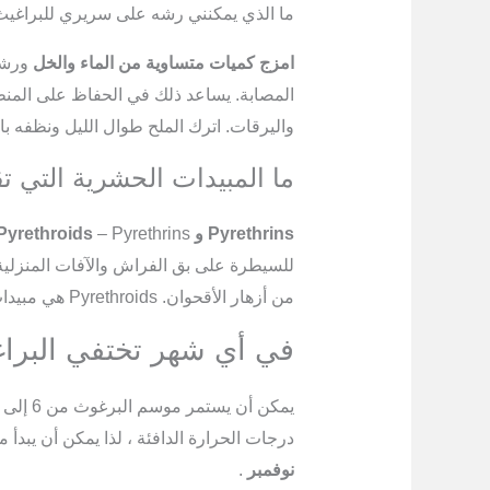
ما الذي يمكنني رشه على سريري للبراغي
امزج كميات متساوية من الماء والخل
ورشها
المصابة. يساعد ذلك في الحفاظ على المنط
واليرقات. اترك الملح طوال الليل ونظفه بال
ما المبيدات الحشرية التي ت
Pyrethrins و Pyrethroids
للسيطرة على بق الفراش والآفات المنزلية 
من أزهار الأقحوان. Pyrethroids هي مبيدات حشرية كيميائية صناعية تعمل مثل البيريثرينات.
في أي شهر تختفي البرا
درجات الحرارة الدافئة ، لذا يمكن أن يبدأ
نوفمبر
.