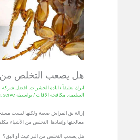
هل يصعب التخلص من ا
اترك تعليقاً
/
ابادة الحشرات
,
افضل شركة م
السليمة
,
مكافحة الافات
/ بواسطة
a serve
إزالة بق الفراش صعبة ولكنها ليست مستحي
معالجتها وإنقاذها. التخلص من الأشياء مكل
هل يصعب التخلص من البراغيث أو البق؟