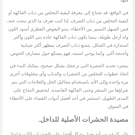
منها.
في الواقع، قد تحتاج إلى معرفة كيفية التخلص من ذباب الفاكهة أو
كيفية التخلص من ذباب الصرف. إذا كنت تعرف ما الذي تبحث عنه،
فمن السهل التمييز بين الأخطاء. يبدو البعوض الفطري أسود اللون
وله أرجل طويلة، بينما يكون ذباب الفاكهة عادة بني اللون وأكثر
استدارة في الشكل. يتمتع ذباب الصرف بمظهر أكثر ضبابية
وأجنحة أكبر، وكما يوحي اسمه، فهو يتسكع حول مصارف الحوض.
بمجرد تحديد الحشرة التي تزعجك بشكل صحيح، يمكنك البدء في
اتخاذ خطوات للتخلص من الحشرات والذباب وأي مخلوقات أخرى
مرة واحدة وإلى الأبد باستخدام محاليل الخل والعلاجات التي يتم
شراؤها من المتجر وحتى الفاكهة الفاسدة. لتحقيق النجاح على
المدى الطويل، استثمر في أحد أفضل أدوات القضاء على الأخطاء
في السوق.
مصيدة الحشرات الأصلية للداخل.
على الرغم من أنه يعمل بشكل أفضل على الحشرات الكبيرة (مثل