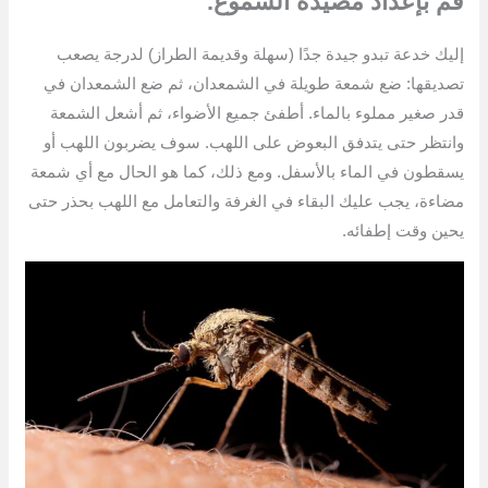
قم بإعداد مصيدة الشموع.
إليك خدعة تبدو جيدة جدًا (سهلة وقديمة الطراز) لدرجة يصعب
تصديقها: ضع شمعة طويلة في الشمعدان، ثم ضع الشمعدان في
قدر صغير مملوء بالماء. أطفئ جميع الأضواء، ثم أشعل الشمعة
وانتظر حتى يتدفق البعوض على اللهب. سوف يضربون اللهب أو
يسقطون في الماء بالأسفل. ومع ذلك، كما هو الحال مع أي شمعة
مضاءة، يجب عليك البقاء في الغرفة والتعامل مع اللهب بحذر حتى
يحين وقت إطفائه.