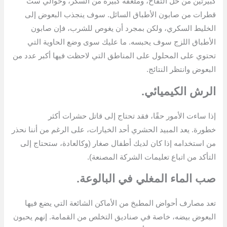
كبيرتين من خل التفاح، وملعقة كبيرة من السكر، وحوالي ست
قطرات من صابون الأطباق السائل. سوف ينجذب البعوض إلى
الخليط السكري، ولكن بمجرد أن يغوص للشرب، فإن صابون
الأطباق اللزج سوف يحبسه. ما عليك سوى وضع الحاوية التي
تحتوي على المحلول على المناطق التي لاحظت فيها أكبر عدد من
البعوض وانتظر النتائج.
الرش الكيميائي.
إذا ساءت الأمور حقًا، فقد تحتاج إلى قاتل حشرات أكثر
خطورة. يعد المبيد الحشري أحد الخيارات، على الرغم من أننا نحذر
من استخدامه إذا كان لديك أطفال صغار (وكالعادة، ستحتاج إلى
التأكد من اتباع تعليمات الشركة المصنعة).
صب الماء المغلي في البالوعة.
تعد مصارف أحواض المطبخ من الأماكن الشائعة التي يضع فيها
البعوض بيضه، خاصة في صناديق التخلص من القمامة. إنهم يحبون