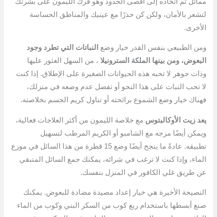
مماثل تم اتخاذه إلى أقصى الحدود وهو فرك الليمون على بشرتك
لتشعر بالأمان، ولكن كن حذرًا مع عينيك والمناطق الحساسة
الأخرى.
ومن الطبيعي بنفس القدر خيار وضع
النباتات التي تطرد وجود
البعوض، ومن بينها الملكة السترونيلا
، من السهل العثور عليها
وذات جوهر لا تحبه هذه الحيوانات الصغيرة على الإطلاق. إذا كنت
لا تحب النبات على هذا النحو أو تفضل عدم وضعه في منزلك،
فهناك خيار وضع الشموع برائحته أو تناول كريم الجسم بخلاصته.
يعد زيت الأوكالبتوس
مع خلاصة الليمون من أكثر العلاجات فعالية،
ويمكن أيضًا مزجه مع الشامبو أو الكريم المرطب لتسهيل
تطبيقه. عادةً ما ينجح أيضًا وضع 15 قطرة من هذا السائل في موزع
الماء، وإذا كنت لا ترغب في شرائه، يمكنك جمع السائل المتبقي
عن طريق غلي الكافور في المنزل بنفسك.
النصيحة الأخيرة هي خيار إعداد مصيدة مضادة للبعوض. يمكنك
صنع أبسطها باستخدام ربع كوب من السكر البني وكوب من الماء