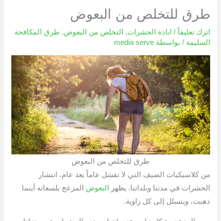
طرق للتخلص من البعوض
اترك تعليقاً
/
ابادة الحشرات
,
التخلص من البعوض
,
طرق المكافحة
السليمة
/ بواسطة
media serve
طرق للتخلص من البعوض
من كلاسيكيات الصيف التي لا تفشل عاماً بعد عام، انتشار
الحشرات في مدننا وبلداتنا. يظهر
البعوض
المزعج بلسعاته أينما
ذهبت، ويتسلل إلى كل زاوية.