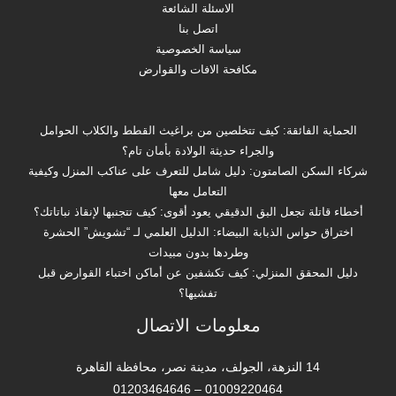
الاسئلة الشائعة
اتصل بنا
سياسة الخصوصية
مكافحة الافات والقوارض
الحماية الفائقة: كيف تتخلصين من براغيث القطط والكلاب الحوامل
والجراء حديثة الولادة بأمان تام؟
شركاء السكن الصامتون: دليل شامل للتعرف على عناكب المنزل وكيفية
التعامل معها
أخطاء قاتلة تجعل البق الدقيقي يعود أقوى: كيف تتجنبها لإنقاذ نباتاتك؟
اختراق حواس الذبابة البيضاء: الدليل العلمي لـ “تشويش” الحشرة
وطردها بدون مبيدات
دليل المحقق المنزلي: كيف تكشفين عن أماكن اختباء القوارض قبل
تفشيها؟
معلومات الاتصال
14 النزهة، الجولف، مدينة نصر، محافظة القاهرة‬
01009220464 – 01203464646