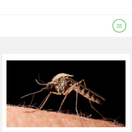
خطي
لى
لمحتوى