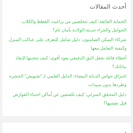
أحدث المقالات
ث
ع
الحماية الفائقة: كيف تتخلصين من براغيث القطط والكلاب
ن
الحوامل والجراء حديثة الولادة بأمان تام؟
:
شركاء السكن الصامتون: دليل شامل للتعرف على عناكب المنزل
وكيفية التعامل معها
أخطاء قاتلة تجعل البق الدقيقي يعود أقوى: كيف تتجنبها لإنقاذ
نباتاتك؟
اختراق حواس الذبابة البيضاء: الدليل العلمي لـ “تشويش” الحشرة
وطردها بدون مبيدات
دليل المحقق المنزلي: كيف تكشفين عن أماكن اختباء القوارض
قبل تفشيها؟