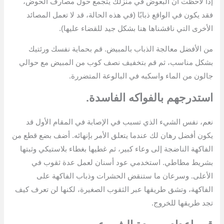
إذا لاحظت أن البعوض في منزلك يتجمع حول مصارف الحوض،
فقد يكون في الواقع ذبابًا (في هذه الحالة، قد لا تعمل المصائد
الأخرى التي ناقشناها هنا بشكل جيد للقضاء عليها).
من الأفضل معالجة الذباب بالمبيض. قم بحماية نفسك ورئتيك
بشكل مناسب، ثم قم بتخفيف نصف كوب من المبيض مع حوالي
جالون من الماء واسكبه في البالوعة المتضررة.
استدرجهم بالفواكه الفاسدة.
نعم، نفس الشيء الذي تسبب في الإصابة في المقام الأول قد
يكون أفضل رهان لك عندما يتعلق الأمر بإنهائه. أضف بضع قطع من
الفاكهة الناضجة إلى وعاء كبير، ثم غطيها بغطاء بلاستيكي وثبتها
بشريط مطاطي. استخدمي عود أسنان لعمل عدة ثقوب في
الأعلى. وسرعان ما ستنقض الحشرات وذباب الفاكهة على
الفاكهة، وتشق طريقها عبر الثقوب الصغيرة، لكنها لن تعرف كيف
تجد طريقها للخروج.