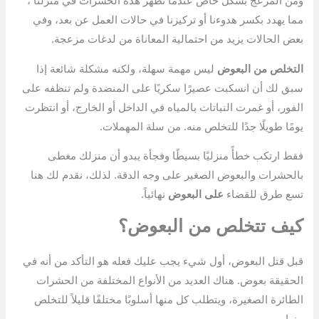
ومن المزعج بشكل خاص عندما تظهر هذه الحشرات في منزلنا ،
مما يهدد بكسر هدوءنا أو تركيزنا في حالات العمل عن بعد، وفي
بعض الحالات يزيد من احتمالية المعاناة من لدغات مزعجة.
التخلص من البعوض
ليس مهمة سهلة، ولكنه مشكلة شائعة إذا
سبق لك أن انسكبت عصيرًا سكريًا على المنضدة ولم تنظفه على
الفور، أو غمرت النباتات بالمياه في الداخل أو الخارج، أو انتظرت
يومًا طويلًا جدًا للتخلص منه. من سلة المهملات.
فقط ارتكب خطأً منزليًا بسيطًا وفجأة يبدو أن منزلك مغطى
بالحشرات والبعوض الصغير على وجه الدقة. لذلك، نقدم لك هنا
تسع طرق للقضاء
على البعوض
نهائياً.
كيف تتخلص من البعوض؟
قبل قتل البعوض، أول شيء يجب عليك فعله هو التأكد من أنه في
الحقيقة بعوض. هناك العديد من الأنواع المختلفة من الحشرات
الطائرة الصغيرة، ويتطلب كل منها أسلوبًا مختلفًا قليلاً للتخلص