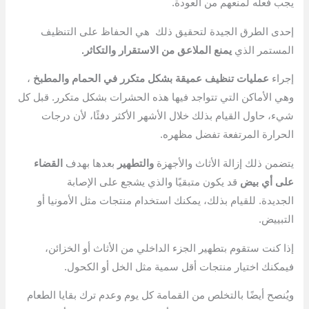
يجب فعله لمنعهم من العودة.
إحدى الطرق الجيدة لتحقيق ذلك
هي الحفاظ على التنظيف
المستمر الذي
يمنع الملاعق من الاستقرار والتكاثر.
إجراء
عمليات تنظيف عميقة بشكل متكرر في الحمام والمطبخ
،
وهي الأماكن التي تتواجد فيها هذه الحشرات بشكل متكرر. قبل كل
شيء، حاول القيام بذلك خلال الأشهر الأكثر دفئًا، لأن درجات
الحرارة المرتفعة تفضل مظهره.
يتضمن ذلك إزالة الأثاث والأجهزة
والتطهير
بعدها بهدف
القضاء
على أي بيض
قد يكون متبقيًا والذي يشجع على الإصابة
الجديدة. للقيام بذلك، يمكنك استخدام منتجات مثل الأمونيا أو
التبييض.
إذا كنت ستقوم بتطهير الجزء الداخلي من الأثاث أو الخزائن،
فيمكنك اختيار منتجات أقل سمية مثل الخل أو الكحول.
ويُنصح أيضًا بالتخلص من القمامة كل يوم وعدم ترك بقايا الطعام