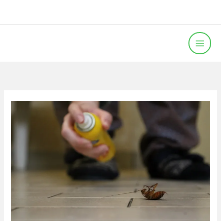
خطي
لى
لمحتوى