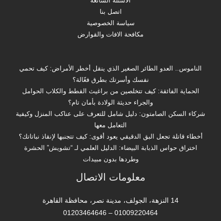
الاسئلة الشائعة
اتصل بنا
سياسة الخصوصية
مكافحة الافات والقوارض
الناموس.. العدو الطائر الصغير الذي ينقل أخطر الأمراض: كيف تحمي
نفسك وأسرتك بطرق فعّالة؟
الحماية الفائقة: كيف تتخلصين من براغيث القطط والكلاب الحوامل
والجراء حديثة الولادة بأمان تام؟
شركاء السكن الصامتون: دليل شامل للتعرف على عناكب المنزل وكيفية
التعامل معها
أخطاء قاتلة تجعل البق الدقيقي يعود أقوى: كيف تتجنبها لإنقاذ نباتاتك؟
اختراق حواس الذبابة البيضاء: الدليل العلمي لـ “تشويش” الحشرة
وطردها بدون مبيدات
معلومات الاتصال
14 النزهة، الجولف، مدينة نصر، محافظة القاهرة‬
01009220464 – 01203464646