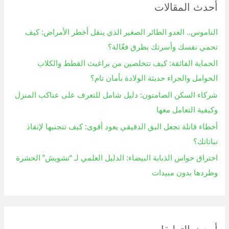
أحدث المقالات
ث
ع
الناموس.. العدو الطائر الصغير الذي ينقل أخطر الأمراض: كيف
ن
تحمي نفسك وأسرتك بطرق فعّالة؟
:
الحماية الفائقة: كيف تتخلصين من براغيث القطط والكلاب
الحوامل والجراء حديثة الولادة بأمان تام؟
شركاء السكن الصامتون: دليل شامل للتعرف على عناكب المنزل
وكيفية التعامل معها
أخطاء قاتلة تجعل البق الدقيقي يعود أقوى: كيف تتجنبها لإنقاذ
نباتاتك؟
اختراق حواس الذبابة البيضاء: الدليل العلمي لـ “تشويش” الحشرة
وطردها بدون مبيدات