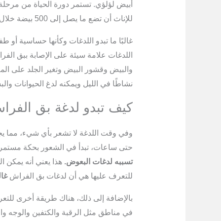
أبيض لؤلؤي. تستمر دورة الحياة من مرحلة
للإناث أن تضع ما يصل إلى 500 بيضة خلال 6 إلى 12 شهرًا من حياتها .
غالبًا ما تبدو اللدغات وكأنها حساسية أو
اللدغات علامة سيئة على الإصابة ببق الفراش
والبيض وقشور البيض وتغير الجلد على المل
نشاطًا في الليل ويمكنه لدغ الحيوانات والب
كيف تبدو لدغة بق الفرا
وفي وقت اللدغة لا تشعر بأي شيء، مما يج
حتى ساعات، تبدأ في الشعور بحكة مستمر
تسببه لدغات البعوض.
هذا يعني أنه يمكن ا
للتعرف عليها هي أن لدغات بق الفراش
غال
بالإضافة إلى ذلك، هناك طريقة أخرى للتع
في مناطق مثل الرقبة والكتفين والوجه وال