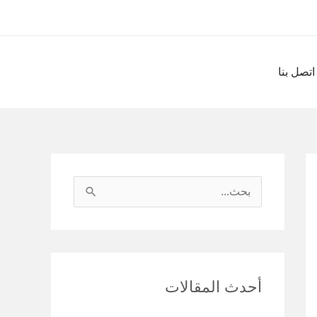
اتصل بنا
ا
ل
ب
ح
أحدث المقالات
ث
ع