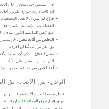
في الشمس حتى يسخن. على العكس م
إذا كانت درجة حرارة الفريزر أقل من 0 درجة فهرنه
فراغ كل شيء
. لا يقتل التنظيف ب
القضاء على الإصابات الكبيرة جدًا. 
ضع كيس المكنسة الكهربائية في كي
التخلص من أثاث معين
. قم بتدمير 
بق الفراش إلى أماكن أخرى.
تعيين الفخاخ
. يمكن أن تساعد الأف
الفراش من التسلق على الأثاث.
أعد فحص منزلك
. قم بفحص منزلك 
الوقاية من الإصابة بق ا
أفضل طريقة لتجنب الإصابة ببق الفراش ا
طريق إتباع
طرق المكافحة السليمة
.. عند 
بالفندق ، وبمجرد عودتك إلى المنزل، اغسل