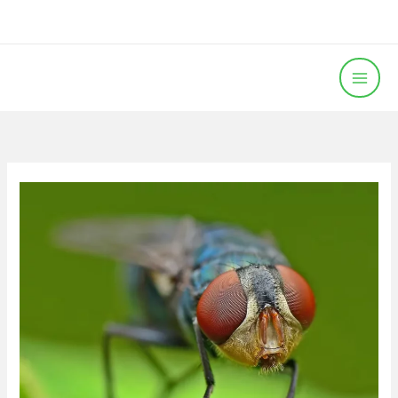
خطي
لى
لمحتوى