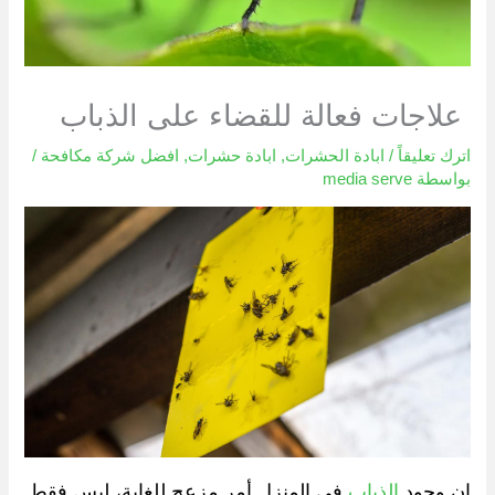
علاجات فعالة للقضاء على الذباب
اترك تعليقاً
/
ابادة الحشرات
,
ابادة حشرات
,
افضل شركة مكافحة
/
بواسطة
media serve
إن وجود
الذباب
في المنزل أمر مزعج للغاية، ليس فقط