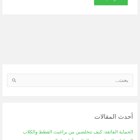
ا
ل
ب
ح
أحدث المقالات
ث
ع
الحماية الفائقة: كيف تتخلصين من براغيث القطط والكلاب
ن