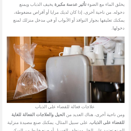
يخلق الماء مع الضوء
تأثير عدسة مكبرة
يخيف الذباب ويمنع
دخوله. من ناحية أخرى، إذا كان لديك مرايا أو أقراص مضغوطة،
يمكنك تعليقها بجوار النوافذ أو الأبواب أو في مدخل منزلك لمنع
دخولها.
علاجات فعالة للقضاء على الذباب
ومن ناحية أخرى، هناك العديد من
الحيل والعلاجات الفعالة للغاية
للقضاء على الذباب.
على سبيل المثال، يمكنك صنع مصيدة منزلية
الصنع تعتمد على الخل ومنظف الغسيل أو صنع خليط من السكر