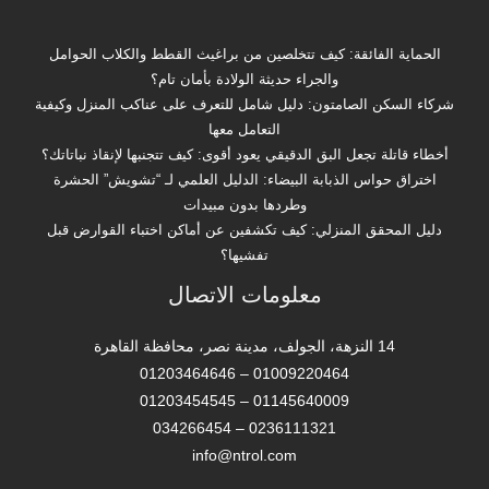
الحماية الفائقة: كيف تتخلصين من براغيث القطط والكلاب الحوامل
والجراء حديثة الولادة بأمان تام؟
شركاء السكن الصامتون: دليل شامل للتعرف على عناكب المنزل وكيفية
التعامل معها
أخطاء قاتلة تجعل البق الدقيقي يعود أقوى: كيف تتجنبها لإنقاذ نباتاتك؟
اختراق حواس الذبابة البيضاء: الدليل العلمي لـ “تشويش” الحشرة
وطردها بدون مبيدات
دليل المحقق المنزلي: كيف تكشفين عن أماكن اختباء القوارض قبل
تفشيها؟
معلومات الاتصال
14 النزهة، الجولف، مدينة نصر، محافظة القاهرة‬
01009220464 – 01203464646
01145640009 – 01203454545
0236111321 – 034266454
info@ntrol.com