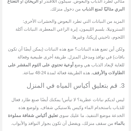
مثالي لطرد الذباب والبعوض. سيكون اللافندر أو
الريحان
أو
النعناع
البري مثاليًا لمنع
الذباب
من دخول منزلك.
المزيد من النباتات التي تطرد البعوض والحشرات الأخرى:
السترونيلا، بلسم الليمون، إبرة الراعي المعطرة، النباتات آكلة
اللحوم، تاجيتي إريكتا، وغيرها.
ولكن أين تضع هذه النباتات؟ ضع هذه النباتات (يمكن أيضًا أن تكون
باقات) في نوافذ ومدخل المنزل. طريقة أخرى طبيعية وفعالة
للغاية لإبعاد الذباب هي وضع
أوعية تحتوي على الثوم المقشر على
الطاولات والأرفف.
هذه الطريقة فعالة لمدة 24-48 ساعة.
3. قم بتعليق أكياس المياه في المنزل
ليس لديكم نباتات عطرية؟ لا تيأس! يمكنك أيضًا صنع طارد فعال
للذباب باستخدام الماء وكيس بلاستيكي شفاف. ولوضع هذه
الخدعة موضع التنفيذ، ما عليك سوى
تعليق أكياس شفافة مملوءة
بالماء
من سقف منزلك، ويفضل أن تكون بجوار النوافذ والأبواب.