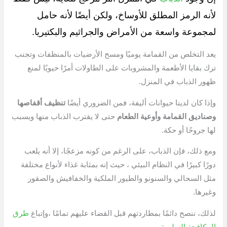
لأنه الرمز المطلق للأوساخ، ولكن أيضًا لأنه حامل
لمجموعة واسعة من الأمراض والجراثيم والبكتيريا.
يعد التخلص من القمامة يوميًا ومسح الأرضيات بالمنظفات وتجنب
ترك بقايا الأطعمة والمشروبات على الطاولات أمرًا حيويًا لمنع
ظهور الذباب في المنزل.
وإذا كان لدينا حيوانات أليفة، فمن الضروري أيضًا
تنظيف أقفاصها
وصناديق القمامة وأوعية الطعام
حتى لا يقترب الذباب منها ويسبب
لها جروحًا أو حكة.
ومع ذلك، فإن الذباب، على الرغم من كونه مزعجًا، إلا أنه يلعب
دورًا كبيرًا في النظام البيئي ، حيث إنه بمثابة غذاء لأنواع مختلفة
مثل السحالي والسنونو والطيور الملكية والخفافيش والصقور
وغيرها.
لذلك، ننصح دائمًا بمطاردتهم قبل القضاء عليهم تمامًا ،وإتباع
طرق
المكافحة السليمة
.