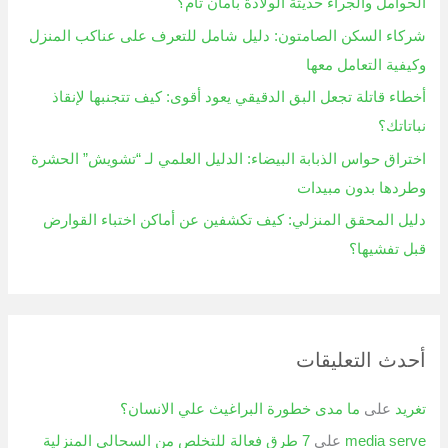
الحوامل والجراء حديثة الولادة بأمان تام؟
:
شركاء السكن الصامتون: دليل شامل للتعرف على عناكب المنزل
وكيفية التعامل معها
أخطاء قاتلة تجعل البق الدقيقي يعود أقوى: كيف تتجنبها لإنقاذ
نباتاتك؟
اختراق حواس الذبابة البيضاء: الدليل العلمي لـ “تشويش” الحشرة
وطردها بدون مبيدات
دليل المحقق المنزلي: كيف تكشفين عن أماكن اختباء القوارض
قبل تفشيها؟
أحدث التعليقات
تغريد
على
ما مدى خطورة البراغيث علي الانسان؟
media serve
على
7 طرق فعالة للتخلص من السحالي المنزلية